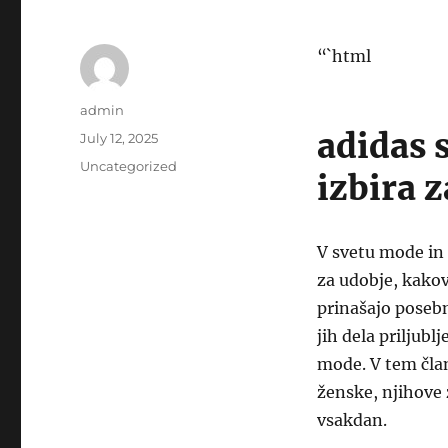
“`html
Author
admin
adidas 
Posted
July 12, 2025
on
Categories
Uncategorized
izbira 
V svetu mode in
za udobje, kakov
prinašajo posebn
jih dela priljub
mode. V tem čla
ženske, njihove z
vsakdan.