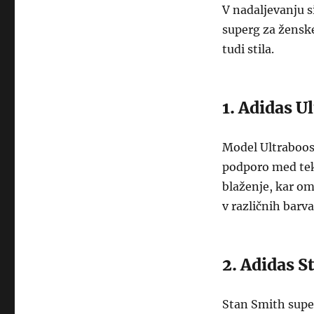
V nadaljevanju s
superg za ženske
tudi stila.
1. Adidas U
Model Ultraboost
podporo med tek
blaženje, kar om
v različnih barv
2. Adidas S
Stan Smith super