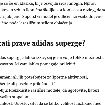
e so še en klasika, ki je osvojila srca mnogih. Njihov
kovan vrh in ikonična školjkasta konica sta razlog, da s
priljubljene. Superstar model je odličen za vsakodnevno
lično poda k različnim stilom oblačenja.
ati prave adidas superge?
das superg je lahko izziv, saj je na voljo toliko možnosti.
asvetov, ki vam lahko pomagajo pri izbiri:
namen:
Ali jih potrebujete za športne aktivnosti,
enje ali posebne priložnosti?
obju:
Preizkusite različne modele, da ugotovite, kateri
 vašim stopalom.
elikost:
Upoštevajte, da se lahko velikost razlikuje med