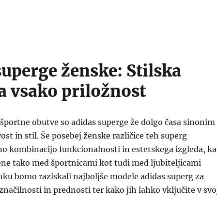
superge ženske: Stilska
za vsako priložnost
 športne obutve so adidas superge že dolgo časa sinonim
ost in stil. Še posebej ženske različice teh superg
o kombinacijo funkcionalnosti in estetskega izgleda, ka
ljene tako med športnicami kot tudi med ljubiteljicami
nku bomo raziskali najboljše modele adidas superg za
načilnosti in prednosti ter kako jih lahko vključite v svo