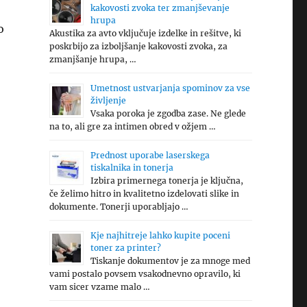
kakovosti zvoka ter zmanjševanje
hrupa
o
Akustika za avto vključuje izdelke in rešitve, ki
poskrbijo za izboljšanje kakovosti zvoka, za
zmanjšanje hrupa, …
Umetnost ustvarjanja spominov za vse
življenje
Vsaka poroka je zgodba zase. Ne glede
na to, ali gre za intimen obred v ožjem …
Prednost uporabe laserskega
tiskalnika in tonerja
Izbira primernega tonerja je ključna,
če želimo hitro in kvalitetno izdelovati slike in
dokumente. Tonerji uporabljajo …
Kje najhitreje lahko kupite poceni
toner za printer?
Tiskanje dokumentov je za mnoge med
vami postalo povsem vsakodnevno opravilo, ki
vam sicer vzame malo …