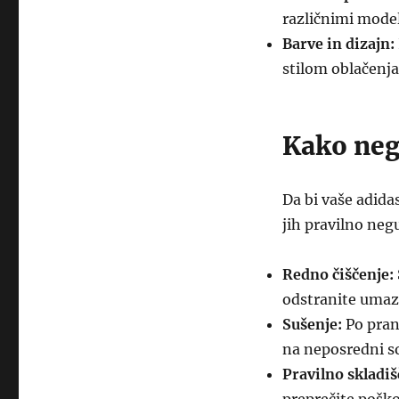
različnimi model
Barve in dizajn:
stilom oblačenja
Kako neg
Da bi vaše adid
jih pravilno neg
Redno čiščenje:
odstranite umaz
Sušenje:
Po pranj
na neposredni so
Pravilno skladiš