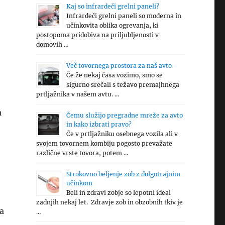
Kaj so infrardeči grelni paneli?
Infrardeči grelni paneli so moderna in
učinkovita oblika ogrevanja, ki
postopoma pridobiva na priljubljenosti v
domovih …
Več tovornega prostora za naš avto
Če že nekaj časa vozimo, smo se
sigurno srečali s težavo premajhnega
prtljažnika v našem avtu. …
a
Čemu služijo pregradne mreže za avto
in kako izbrati pravo?
Če v prtljažniku osebnega vozila ali v
svojem tovornem kombiju pogosto prevažate
različne vrste tovora, potem …
Strokovno beljenje zob z dolgotrajnim
učinkom
Beli in zdravi zobje so lepotni ideal
zadnjih nekaj let. Zdravje zob in obzobnih tkiv je
a
…