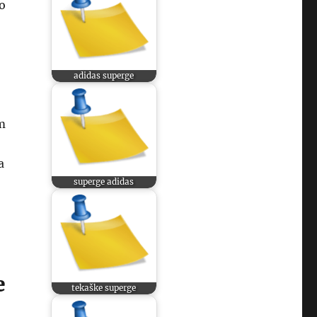
o
adidas superge
m
a
superge adidas
e
tekaške superge