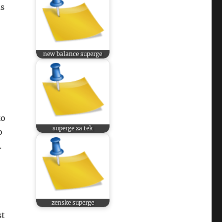
as
new balance superge
ko
superge za tek
o
.
zenske superge
st