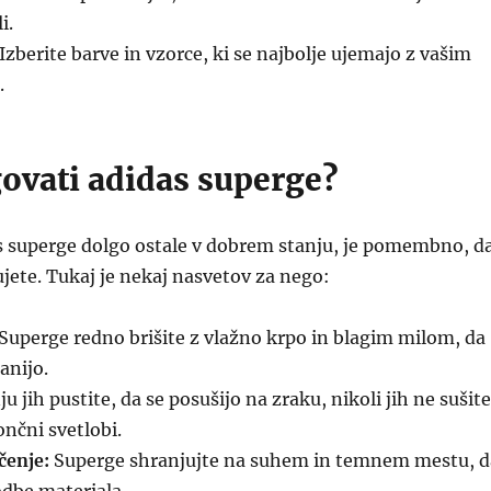
i.
Izberite barve in vzorce, ki se najbolje ujemajo z vašim
.
ovati adidas superge?
as superge dolgo ostale v dobrem stanju, je pomembno, d
ujete. Tukaj je nekaj nasvetov za nego:
Superge redno brišite z vlažno krpo in blagim milom, da
anijo.
u jih pustite, da se posušijo na zraku, nikoli jih ne sušite
nčni svetlobi.
čenje:
Superge shranjujte na suhem in temnem mestu, d