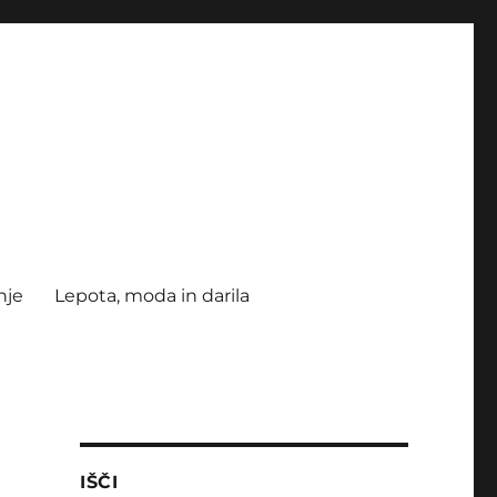
nje
Lepota, moda in darila
IŠČI