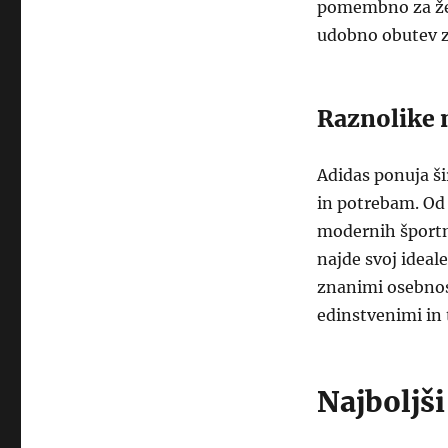
pomembno za žens
udobno obutev z
Raznolike 
Adidas ponuja ši
in potrebam. Od 
modernih športn
najde svoj ideale
znanimi osebnos
edinstvenimi in
Najboljš