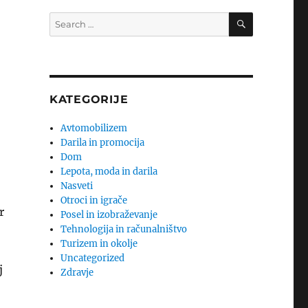
SEARCH
Search
for:
KATEGORIJE
Avtomobilizem
Darila in promocija
Dom
Lepota, moda in darila
Nasveti
Otroci in igrače
r
Posel in izobraževanje
Tehnologija in računalništvo
Turizem in okolje
Uncategorized
j
Zdravje