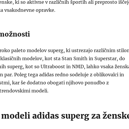
ke, ki so aktivne v različnih športih ali preprosto iščej
a vsakodnevne opravke.
možnosti
roko paleto modelov superg, ki ustrezajo različnim stilo
klasičnih modelov, kot sta Stan Smith in Superstar, do
ih superg, kot so Ultraboost in NMD, lahko vsaka žensk
n par. Poleg tega adidas redno sodeluje z oblikovalci in
tmi, kar še dodatno obogati njihovo ponudbo z
 trendovskimi modeli.
i modeli adidas superg za žensk