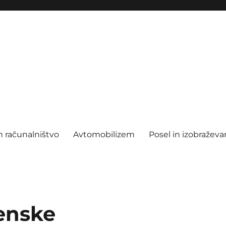
n računalništvo
Avtomobilizem
Posel in izobraževa
enske