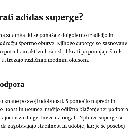
rati adidas superge?
na znamka, ki se ponaša z dolgoletno tradicijo in
področju športne obutve. Njihove superge so zasnovane
jo potrebam aktivnih žensk, hkrati pa ponujajo širok
ki ustrezajo različnim modnim okusom.
podpora
so znane po svoji udobnosti. S pomočjo naprednih
so Boost in Bounce, nudijo odlično blaženje ter podporo
 ključno za dolge dneve na nogah. Njihove superge so
da zagotavljajo stabilnost in udobje, kar je še posebej