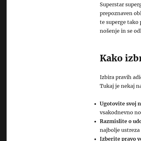
Superstar superg
prepoznaven obli
te superge tako 
nošenje in se od
Kako izbr
Izbira pravih adi
Tukaj je nekaj n
Ugotovite svoj 
vsakodnevno noš
Razmislite o ud
najbolje ustreza
Izberite pravo v