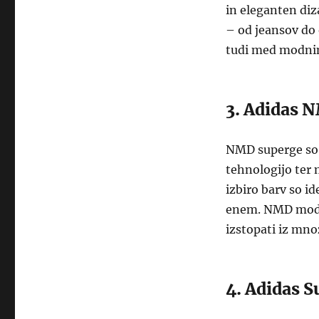
in eleganten diz
– od jeansov do 
tudi med modnim
3. Adidas 
NMD superge so 
tehnologijo ter 
izbiro barv so id
enem. NMD model 
izstopati iz mno
4. Adidas S