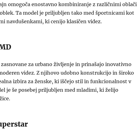
ajn omogoča enostavno kombiniranje z različnimi oblači
oblek. Ta model je priljubljen tako med športnicami kot
i navdušenkami, ki cenijo klasičen videz.
NMD
zasnovane za urbano življenje in prinašajo inovativno
moderen videz. Z njihovo udobno konstrukcijo in široko
ealna izbira za ženske, ki iščejo stil in funkcionalnost v
je še posebej priljubljen med mladimi, ki želijo
žice.
uperstar