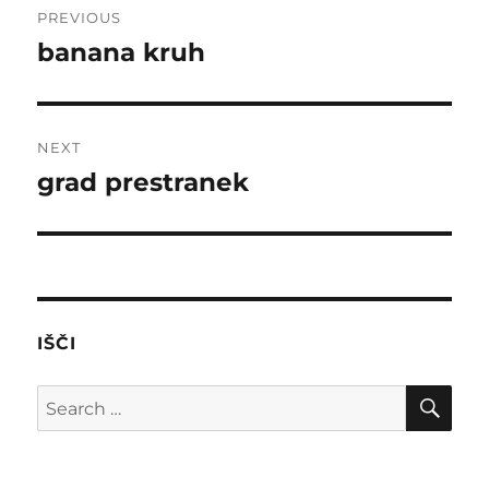
PREVIOUS
navigation
banana kruh
Previous
post:
NEXT
grad prestranek
Next
post:
IŠČI
SE
Search
for: