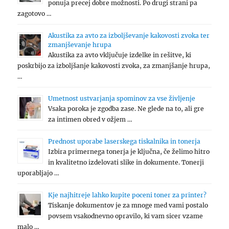
ponuja precej dobre možnosti. Po drugi strani pa
zagotovo …
Akustika za avto za izboljševanje kakovosti zvoka ter
zmanjševanje hrupa
Akustika za avto vključuje izdelke in rešitve, ki
poskrbijo za izboljšanje kakovosti zvoka, za zmanjšanje hrupa,
…
Umetnost ustvarjanja spominov za vse življenje
Vsaka poroka je zgodba zase. Ne glede na to, ali gre
za intimen obred v ožjem …
Prednost uporabe laserskega tiskalnika in tonerja
Izbira primernega tonerja je ključna, če želimo hitro
in kvalitetno izdelovati slike in dokumente. Tonerji
uporabljajo …
Kje najhitreje lahko kupite poceni toner za printer?
Tiskanje dokumentov je za mnoge med vami postalo
povsem vsakodnevno opravilo, ki vam sicer vzame
malo …