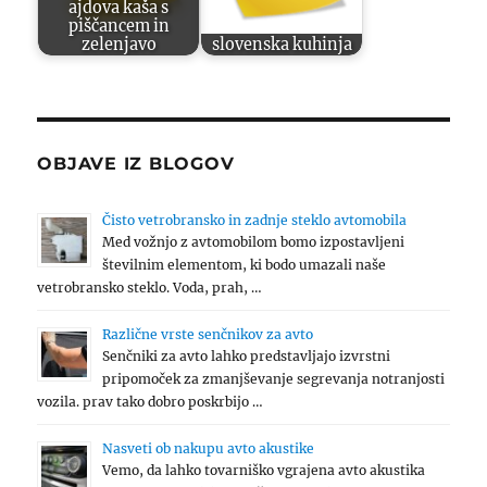
ajdova kaša s
piščancem in
zelenjavo
slovenska kuhinja
OBJAVE IZ BLOGOV
Čisto vetrobransko in zadnje steklo avtomobila
Med vožnjo z avtomobilom bomo izpostavljeni
številnim elementom, ki bodo umazali naše
vetrobransko steklo. Voda, prah, …
Različne vrste senčnikov za avto
Senčniki za avto lahko predstavljajo izvrstni
pripomoček za zmanjševanje segrevanja notranjosti
vozila. prav tako dobro poskrbijo …
Nasveti ob nakupu avto akustike
Vemo, da lahko tovarniško vgrajena avto akustika