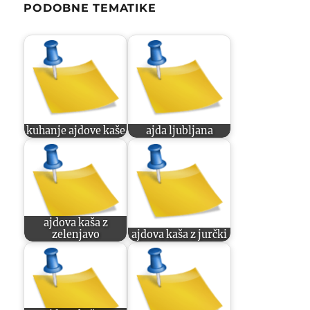
PODOBNE TEMATIKE
kuhanje ajdove kaše
ajda ljubljana
ajdova kaša z
zelenjavo
ajdova kaša z jurčki