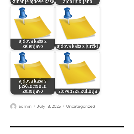
kuhanje ajdove kaše
ajda ljubljana
ajdova kaša z
zelenjavo
ajdova kaša z jurčki
ajdova kaša s
piščancem in
zelenjavo
slovenska kuhinja
Author
Posted
Categories
admin
July 18, 2025
Uncategorized
on
Post