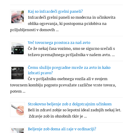
Kaj so infrardeči grelni paneli?
Infrardeči grelni paneli so moderna in učinkovita
oblika ogrevanja, ki postopoma pridobiva na
priljubljenosti v domovih …
Več tovornega prostora za naš avto
Če že nekaj časa vozimo, smo se sigurno srečali s
težavo premajhnega prtljažnika v našem avtu. …
Čemu služijo pregradne mreže za avto in kako
izbrati pravo?
Če v prtljažniku osebnega vozila ali v svojem
tovornem kombiju pogosto prevažate različne vrste tovora,
potem …
Strokovno beljenje zob z dolgotrajnim učinkom
Beli in zdravi zobje so lepotni ideal zadnjih nekaj let.
Zdravje zob in obzobnih tkiv je …
Beljenje zob doma ali raje v ordinaciji?