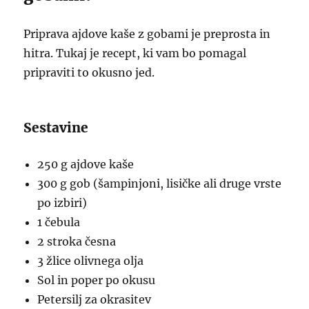
Priprava ajdove kaše z gobami je preprosta in
hitra. Tukaj je recept, ki vam bo pomagal
pripraviti to okusno jed.
Sestavine
250 g ajdove kaše
300 g gob (šampinjoni, lisičke ali druge vrste
po izbiri)
1 čebula
2 stroka česna
3 žlice olivnega olja
Sol in poper po okusu
Petersilj za okrasitev