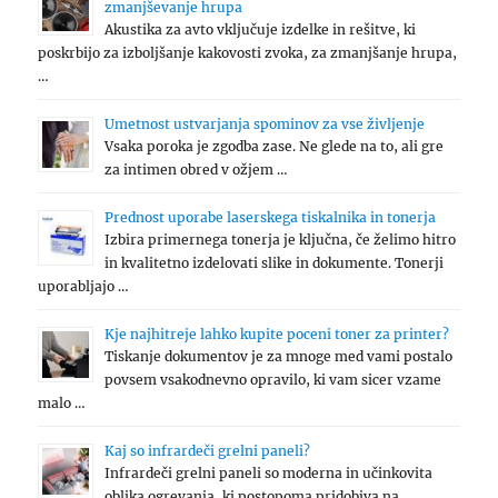
zmanjševanje hrupa
Akustika za avto vključuje izdelke in rešitve, ki
poskrbijo za izboljšanje kakovosti zvoka, za zmanjšanje hrupa,
…
Umetnost ustvarjanja spominov za vse življenje
Vsaka poroka je zgodba zase. Ne glede na to, ali gre
za intimen obred v ožjem …
Prednost uporabe laserskega tiskalnika in tonerja
Izbira primernega tonerja je ključna, če želimo hitro
in kvalitetno izdelovati slike in dokumente. Tonerji
uporabljajo …
Kje najhitreje lahko kupite poceni toner za printer?
Tiskanje dokumentov je za mnoge med vami postalo
povsem vsakodnevno opravilo, ki vam sicer vzame
malo …
Kaj so infrardeči grelni paneli?
Infrardeči grelni paneli so moderna in učinkovita
oblika ogrevanja, ki postopoma pridobiva na