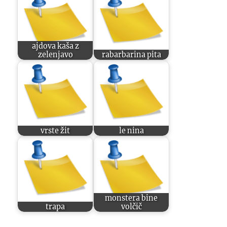
ajdova kaša z
zelenjavo
rabarbarina pita
vrste žit
le nina
monstera bine
trapa
volčič