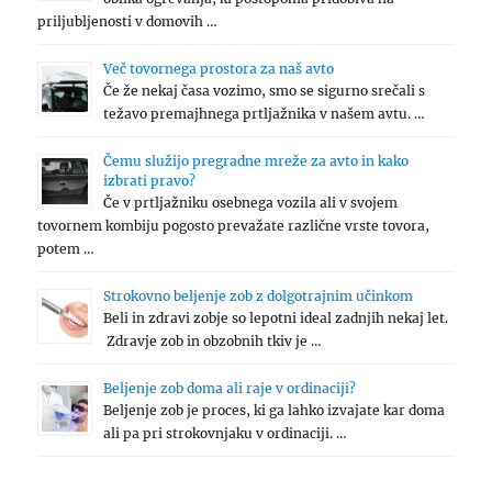
priljubljenosti v domovih …
Več tovornega prostora za naš avto
Če že nekaj časa vozimo, smo se sigurno srečali s
težavo premajhnega prtljažnika v našem avtu. …
Čemu služijo pregradne mreže za avto in kako
izbrati pravo?
Če v prtljažniku osebnega vozila ali v svojem
tovornem kombiju pogosto prevažate različne vrste tovora,
potem …
Strokovno beljenje zob z dolgotrajnim učinkom
Beli in zdravi zobje so lepotni ideal zadnjih nekaj let.
Zdravje zob in obzobnih tkiv je …
Beljenje zob doma ali raje v ordinaciji?
Beljenje zob je proces, ki ga lahko izvajate kar doma
ali pa pri strokovnjaku v ordinaciji. …