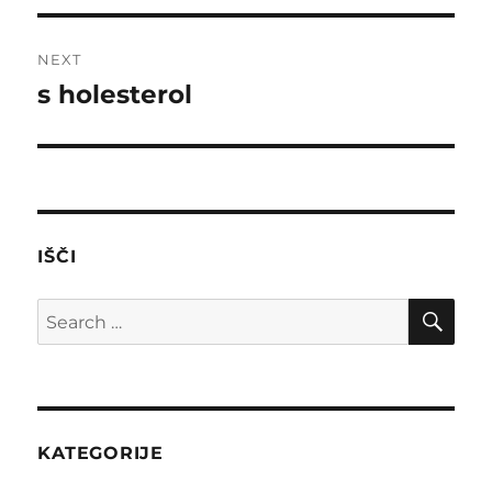
NEXT
s holesterol
Next
post:
IŠČI
SE
Search
for:
KATEGORIJE