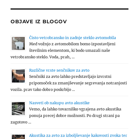
OBJAVE IZ BLOGOV
Čisto vetrobransko in zadnje steklo avtomobila
Med vožnjo z avtomobilom bomo izpostavljeni
številnim elementom, ki bodo umazali naše
vetrobransko steklo. Voda, prah, …
Različne vrste senčnikov za avto
Senčniki za avto lahko predstavljajo izvrstni
pripomoček za zmanjševanje segrevanja notranjosti
vozila. prav tako dobro poskrbijo …
Nasveti ob nakupu avto akustike
Vemo, da lahko tovarniško vgrajena avto akustika
ponuja precej dobre možnosti. Po drugi strani pa
zagotovo …
Akustika za avto za izboljševanje kakovosti zvoka ter