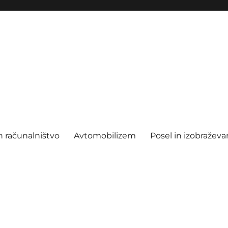
n računalništvo
Avtomobilizem
Posel in izobraževa