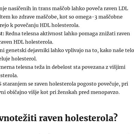
nje nasičenih in trans maščob lahko poveča raven LDL
dtem ko zdrave maščobe, kot so omega-3 maščobne
rejo k povečanju HDL holesterola.
t:
Redna telesna aktivnost lahko pomaga znižati raven
raven HDL holesterola.
i genetski dejavniki lahko vplivajo na to, kako naše tel
luje holesterol.
erna telesna teža in debelost sta povezana z višjimi
sterola.
 staranjem se raven holesterola pogosto povečuje, pri
ni običajno višje kot pri ženskah pred menopavzo.
notežiti raven holesterola?