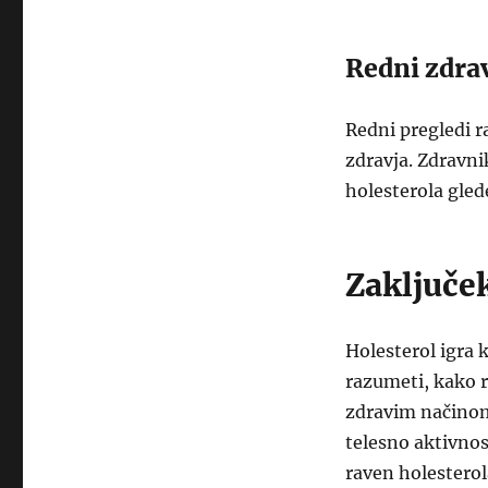
Redni zdra
Redni pregledi 
zdravja. Zdravni
holesterola gled
Zaključe
Holesterol igra
razumeti, kako r
zdravim načinom
telesno aktivno
raven holesterol