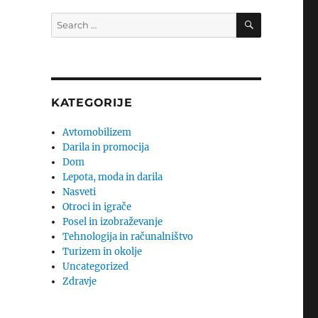
SEARCH
Search
for:
KATEGORIJE
Avtomobilizem
Darila in promocija
Dom
Lepota, moda in darila
Nasveti
Otroci in igrače
Posel in izobraževanje
Tehnologija in računalništvo
Turizem in okolje
Uncategorized
Zdravje