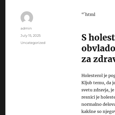
“`html
Author
admin
S holes
Posted
July 15, 2025
on
Categories
Uncategorized
obvlado
za zdra
Holesterol je po
Kljub temu, da j
svetu zdravja, j
resnici je holest
normalno delovan
kakšne so njegov