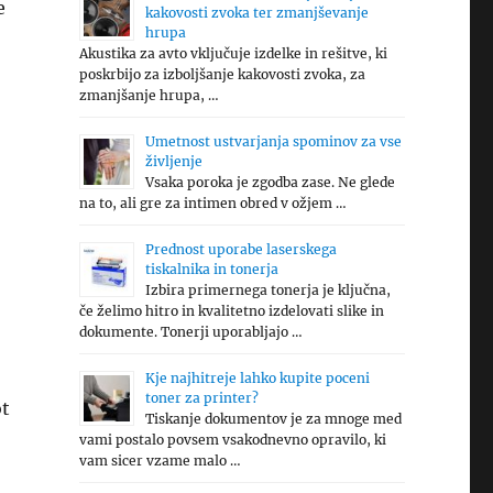
e
kakovosti zvoka ter zmanjševanje
hrupa
Akustika za avto vključuje izdelke in rešitve, ki
poskrbijo za izboljšanje kakovosti zvoka, za
zmanjšanje hrupa, …
Umetnost ustvarjanja spominov za vse
življenje
Vsaka poroka je zgodba zase. Ne glede
na to, ali gre za intimen obred v ožjem …
Prednost uporabe laserskega
tiskalnika in tonerja
Izbira primernega tonerja je ključna,
če želimo hitro in kvalitetno izdelovati slike in
dokumente. Tonerji uporabljajo …
Kje najhitreje lahko kupite poceni
toner za printer?
ot
Tiskanje dokumentov je za mnoge med
vami postalo povsem vsakodnevno opravilo, ki
vam sicer vzame malo …