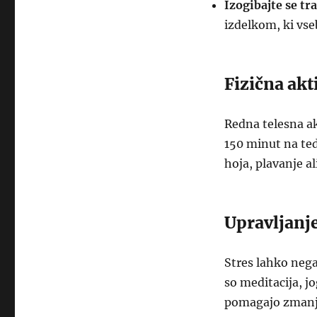
Izogibajte se t
izdelkom, ki vs
Fizična akt
Redna telesna ak
150 minut na ted
hoja, plavanje al
Upravljanj
Stres lahko nega
so meditacija, jo
pomagajo zmanjša