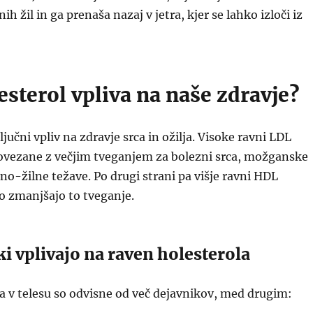
nih žil in ga prenaša nazaj v jetra, kjer se lahko izloči iz
sterol vpliva na naše zdravje?
jučni vpliv na zdravje srca in ožilja. Visoke ravni LDL
povezane z večjim tveganjem za bolezni srca, možganske
čno-žilne težave. Po drugi strani pa višje ravni HDL
o zmanjšajo to tveganje.
ki vplivajo na raven holesterola
a v telesu so odvisne od več dejavnikov, med drugim: