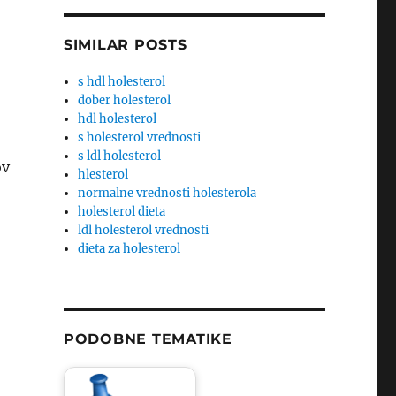
SIMILAR POSTS
s hdl holesterol
dober holesterol
hdl holesterol
s holesterol vrednosti
s ldl holesterol
ov
hlesterol
normalne vrednosti holesterola
holesterol dieta
ldl holesterol vrednosti
dieta za holesterol
PODOBNE TEMATIKE