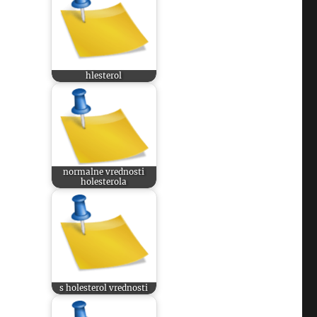
hlesterol
normalne vrednosti
holesterola
s holesterol vrednosti