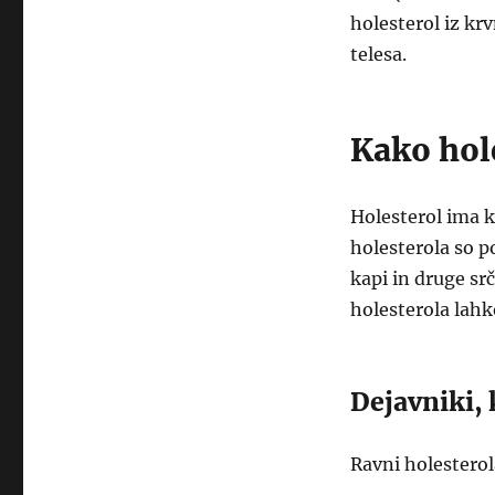
holesterol iz krv
telesa.
Kako hole
Holesterol ima kl
holesterola so 
kapi in druge sr
holesterola lahk
Dejavniki, 
Ravni holesterol