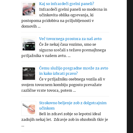
Kaj so infrardeči grelni paneli?
Infrardeči grelni paneli so moderna in
učinkovita oblika ogrevanja, ki
postopoma pridobiva na priljubljenosti v
domovih …
Več tovornega prostora za naš avto
Če že nekaj časa vozimo, smo se
sigurno srečali s težavo premajhnega
prtljažnika v našem avtu. …
Čemu služijo pregradne mreže za avto
in kako izbrati pravo?
Če v prtljažniku osebnega vozila ali v
svojem tovornem kombiju pogosto prevažate
različne vrste tovora, potem …
Strokovno beljenje zob z dolgotrajnim
učinkom
Beli in zdravi zobje so lepotni ideal
zadnjih nekaj let. Zdravje zob in obzobnih tkiv je
…