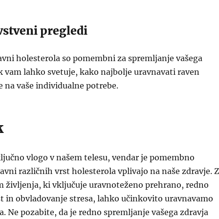
vstveni pregledi
ravni holesterola so pomembni za spremljanje vašega
k vam lahko svetuje, kako najbolje uravnavati raven
e na vaše individualne potrebe.
k
 ključno vlogo v našem telesu, vendar je pomembno
avni različnih vrst holesterola vplivajo na naše zdravje. Z
 življenja, ki vključuje uravnoteženo prehrano, redno
st in obvladovanje stresa, lahko učinkovito uravnavamo
a. Ne pozabite, da je redno spremljanje vašega zdravja