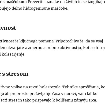
rans maščobam:
Preverite oznake na živilih in se izogibajt
ebujejo delno hidrogenirane maščobe.
ivnost
tivnost je ključnega pomena. Priporočljivo je, da se vsaj
en ukvarjate z zmerno aerobno aktivnostjo, kot so hitra
i kolesarjenje.
e s stresom
tivno vpliva na ravni holesterola. Tehnike sproščanja, k
ga ali preprosto preživljanje časa v naravi, vam lahko
ti stres in tako prispevajo k boljšemu zdravju srca.