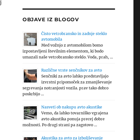
j
OBJAVE IZ BLOGOV
Čisto vetrobransko in zadnje steklo
avtomobila
Med vožnjo z avtomobilom bomo
izpostavljeni številnim elementom, ki bodo
umazali naše vetrobransko steklo. Voda, prah, …
Različne vrste senčnikov za avto
Senčniki za avto lahko predstavljajo
izvrstni pripomoček za zmanjševanje
segrevanja notranjosti vozila. prav tako dobro
poskrbijo …
Nasveti ob nakupu avto akustike
Vemo, da lahko tovarniško vgrajena
avto akustika ponuja precej dobre
možnosti. Po drugi strani pa zagotovo …
Akustika za avto za izboljševanje