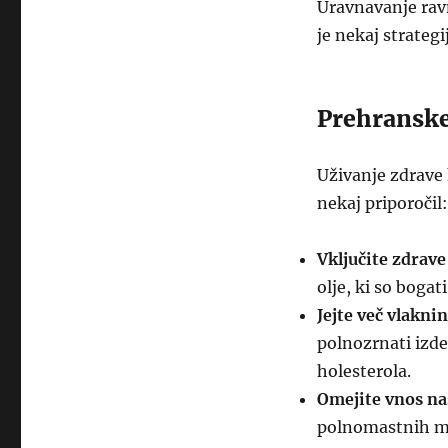
Uravnavanje ravn
je nekaj strateg
Prehransk
Uživanje zdrave 
nekaj priporočil:
Vključite zdrav
olje, ki so bog
Jejte več vlaknin
polnozrnati izde
holesterola.
Omejite vnos na
polnomastnih mle