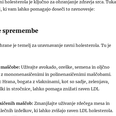
i holesterola je ključno za ohranjanje zdravja srca. Tuka
ij, ki vam lahko pomagajo doseči to ravnovesje:
e spremembe
hrane je temelj za uravnavanje ravni holesterola. Tu je
e maščobe:
Uživajte avokado, oreške, semena in oljčno
ati z mononenasičenimi in polinenasičenimi maščobami.
:
Hrana, bogata z vlakninami, kot so sadje, zelenjava,
lki in stročnice, lahko pomaga znižati raven LDL
sičenih maščob:
Zmanjšajte uživanje rdečega mesa in
čnih izdelkov, ki lahko zvišajo raven LDL holesterola.