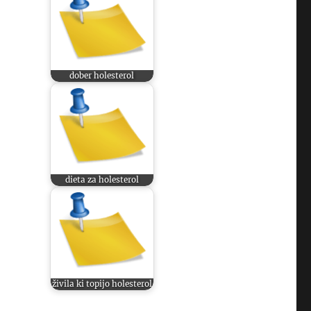
dober holesterol
o
dieta za holesterol
živila ki topijo holesterol