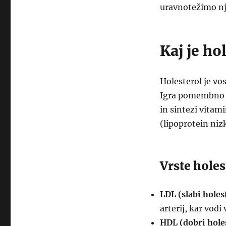
uravnotežimo nj
Kaj je ho
Holesterol je vo
Igra pomembno v
in sintezi vitami
(lipoprotein niz
Vrste holes
LDL (slabi holes
arterij, kar vod
HDL (dobri holes