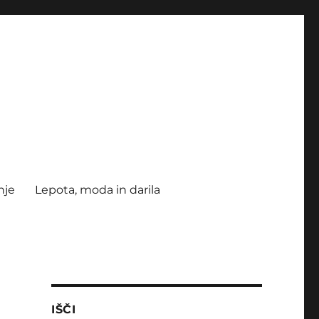
nje
Lepota, moda in darila
IŠČI