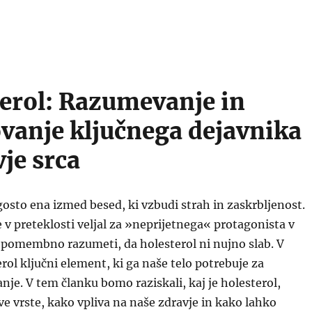
terol: Razumevanje in
vanje ključnega dejavnika
vje srca
gosto ena izmed besed, ki vzbudi strah in zaskrbljenost.
e v preteklosti veljal za »neprijetnega« protagonista v
e pomembno razumeti, da holesterol ni nujno slab. V
erol ključni element, ki ga naše telo potrebuje za
je. V tem članku bomo raziskali, kaj je holesterol,
e vrste, kako vpliva na naše zdravje in kako lahko