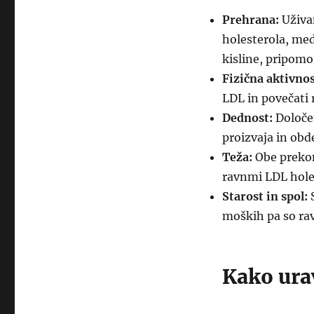
Prehrana:
Uživa
holesterola, me
kisline, pripomo
Fizična aktivnos
LDL in povečati 
Dednost:
Določen
proizvaja in obde
Teža:
Obe prekom
ravnmi LDL hole
Starost in spol:
S
moških pa so rav
Kako urav