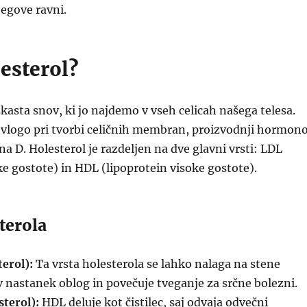
egove ravni.
lesterol?
skasta snov, ki jo najdemo v vseh celicah našega telesa.
logo pri tvorbi celičnih membran, proizvodnji hormon
na D. Holesterol je razdeljen na dve glavni vrsti: LDL
ke gostote) in HDL (lipoprotein visoke gostote).
terola
terol):
Ta vrsta holesterola se lahko nalaga na stene
i v nastanek oblog in povečuje tveganje za srčne bolezni.
terol):
HDL deluje kot čistilec, saj odvaja odvečni