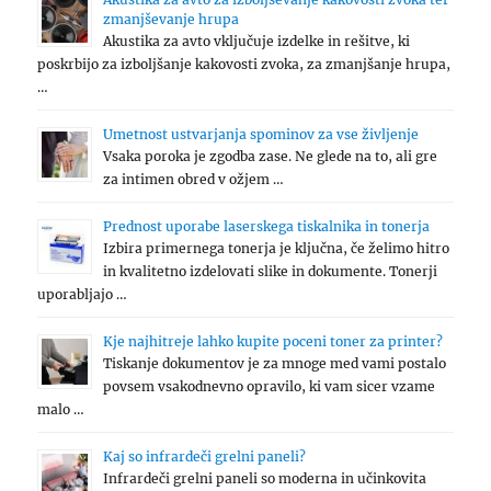
zmanjševanje hrupa
Akustika za avto vključuje izdelke in rešitve, ki
poskrbijo za izboljšanje kakovosti zvoka, za zmanjšanje hrupa,
…
Umetnost ustvarjanja spominov za vse življenje
Vsaka poroka je zgodba zase. Ne glede na to, ali gre
za intimen obred v ožjem …
Prednost uporabe laserskega tiskalnika in tonerja
Izbira primernega tonerja je ključna, če želimo hitro
in kvalitetno izdelovati slike in dokumente. Tonerji
uporabljajo …
Kje najhitreje lahko kupite poceni toner za printer?
Tiskanje dokumentov je za mnoge med vami postalo
povsem vsakodnevno opravilo, ki vam sicer vzame
malo …
Kaj so infrardeči grelni paneli?
Infrardeči grelni paneli so moderna in učinkovita