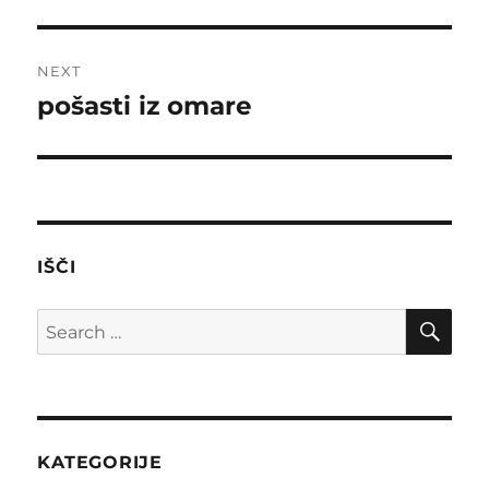
post:
NEXT
pošasti iz omare
Next
post:
IŠČI
SE
Search
for:
KATEGORIJE