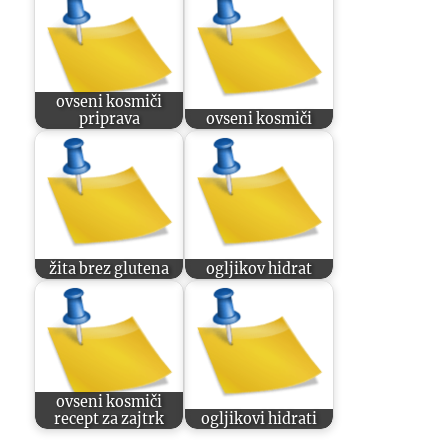
ovseni kosmiči
priprava
ovseni kosmiči
žita brez glutena
ogljikov hidrat
ovseni kosmiči
recept za zajtrk
ogljikovi hidrati