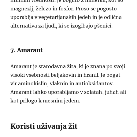
hranilni vrednosti. Je bogato z minerali, kot so
magnezij, železo in fosfor. Proso se pogosto
uporablja v vegetarijanskih jedeh in je odlična
alternativa za ljudi, ki se izogibajo pšenici.
7. Amarant
Amarant je starodavna žita, ki je znana po svoji
visoki vsebnosti beljakovin in hranil. Je bogat
vir aminokislin, vlaknin in antioksidantov.
Amarant lahko uporabljamo v solatah, juhah ali
kot prilogo k mesnim jedem.
Koristi uživanja žit