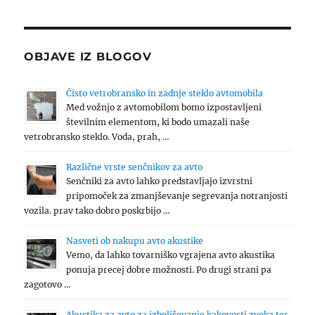
OBJAVE IZ BLOGOV
Čisto vetrobransko in zadnje steklo avtomobila
Med vožnjo z avtomobilom bomo izpostavljeni
številnim elementom, ki bodo umazali naše
vetrobransko steklo. Voda, prah, …
Različne vrste senčnikov za avto
Senčniki za avto lahko predstavljajo izvrstni
pripomoček za zmanjševanje segrevanja notranjosti
vozila. prav tako dobro poskrbijo …
Nasveti ob nakupu avto akustike
Vemo, da lahko tovarniško vgrajena avto akustika
ponuja precej dobre možnosti. Po drugi strani pa
zagotovo …
Akustika za avto za izboljševanje kakovosti zvoka ter