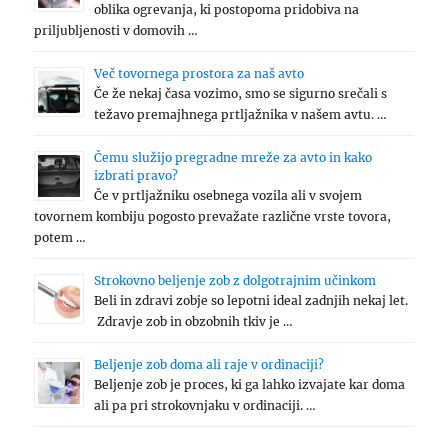
oblika ogrevanja, ki postopoma pridobiva na
priljubljenosti v domovih …
Več tovornega prostora za naš avto
Če že nekaj časa vozimo, smo se sigurno srečali s
težavo premajhnega prtljažnika v našem avtu. …
Čemu služijo pregradne mreže za avto in kako
izbrati pravo?
Če v prtljažniku osebnega vozila ali v svojem
tovornem kombiju pogosto prevažate različne vrste tovora,
potem …
Strokovno beljenje zob z dolgotrajnim učinkom
Beli in zdravi zobje so lepotni ideal zadnjih nekaj let.
Zdravje zob in obzobnih tkiv je …
Beljenje zob doma ali raje v ordinaciji?
Beljenje zob je proces, ki ga lahko izvajate kar doma
ali pa pri strokovnjaku v ordinaciji. …