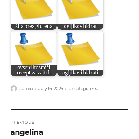
žita brez glutena
ogljikov hidrat
ovseni kosmiči
recept za zajtrk
ogljikovi hidrati
Author
Posted
Categories
admin
July 16, 2025
Uncategorized
on
Post
PREVIOUS
navigation
angelina
Previous