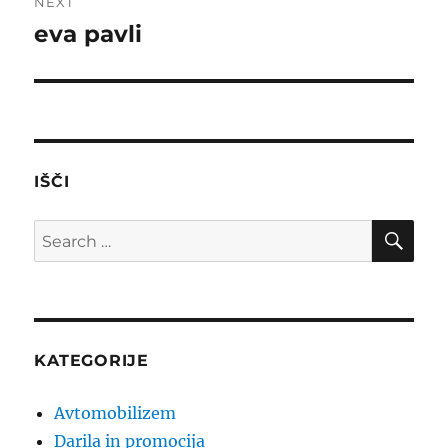
NEXT
eva pavli
Next
post:
IŠČI
SE
Search
for:
KATEGORIJE
Avtomobilizem
Darila in promocija