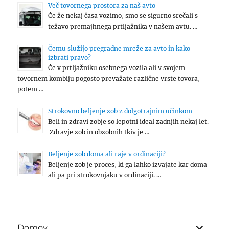
Več tovornega prostora za naš avto
Če že nekaj časa vozimo, smo se sigurno srečali s
težavo premajhnega prtljažnika v našem avtu. …
Čemu služijo pregradne mreže za avto in kako
izbrati pravo?
Če v prtljažniku osebnega vozila ali v svojem
tovornem kombiju pogosto prevažate različne vrste tovora,
potem …
Strokovno beljenje zob z dolgotrajnim učinkom
Beli in zdravi zobje so lepotni ideal zadnjih nekaj let.
Zdravje zob in obzobnih tkiv je …
Beljenje zob doma ali raje v ordinaciji?
Beljenje zob je proces, ki ga lahko izvajate kar doma
ali pa pri strokovnjaku v ordinaciji. …
expand
Domov