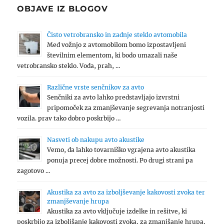
OBJAVE IZ BLOGOV
Čisto vetrobransko in zadnje steklo avtomobila
Med vožnjo z avtomobilom bomo izpostavljeni
številnim elementom, ki bodo umazali naše
vetrobransko steklo. Voda, prah, …
Različne vrste senčnikov za avto
Senčniki za avto lahko predstavljajo izvrstni
pripomoček za zmanjševanje segrevanja notranjosti
vozila. prav tako dobro poskrbijo …
Nasveti ob nakupu avto akustike
Vemo, da lahko tovarniško vgrajena avto akustika
ponuja precej dobre možnosti. Po drugi strani pa
zagotovo …
Akustika za avto za izboljševanje kakovosti zvoka ter
zmanjševanje hrupa
Akustika za avto vključuje izdelke in rešitve, ki
poskrbijo za izboljšanje kakovosti zvoka, za zmanjšanje hrupa,