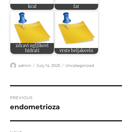
kcal
fat
zdravi ogljikovi
hidrati
vrste beljakovin
Author
Posted
Categories
admin
July 14, 2025
Uncategorized
on
Post
PREVIOUS
navigation
endometrioza
Previous
post: