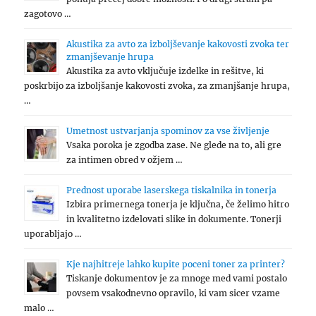
zagotovo …
Akustika za avto za izboljševanje kakovosti zvoka ter
zmanjševanje hrupa
Akustika za avto vključuje izdelke in rešitve, ki
poskrbijo za izboljšanje kakovosti zvoka, za zmanjšanje hrupa,
…
Umetnost ustvarjanja spominov za vse življenje
Vsaka poroka je zgodba zase. Ne glede na to, ali gre
za intimen obred v ožjem …
Prednost uporabe laserskega tiskalnika in tonerja
Izbira primernega tonerja je ključna, če želimo hitro
in kvalitetno izdelovati slike in dokumente. Tonerji
uporabljajo …
Kje najhitreje lahko kupite poceni toner za printer?
Tiskanje dokumentov je za mnoge med vami postalo
povsem vsakodnevno opravilo, ki vam sicer vzame
malo …