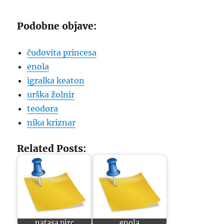
Podobne objave:
čudovita princesa
enola
igralka keaton
urška žolnir
teodora
nika kriznar
Related Posts:
natasa pirc
enola