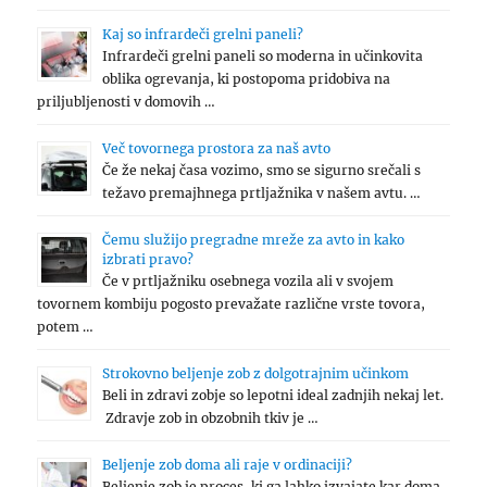
Kaj so infrardeči grelni paneli?
Infrardeči grelni paneli so moderna in učinkovita
oblika ogrevanja, ki postopoma pridobiva na
priljubljenosti v domovih …
Več tovornega prostora za naš avto
Če že nekaj časa vozimo, smo se sigurno srečali s
težavo premajhnega prtljažnika v našem avtu. …
Čemu služijo pregradne mreže za avto in kako
izbrati pravo?
Če v prtljažniku osebnega vozila ali v svojem
tovornem kombiju pogosto prevažate različne vrste tovora,
potem …
Strokovno beljenje zob z dolgotrajnim učinkom
Beli in zdravi zobje so lepotni ideal zadnjih nekaj let.
Zdravje zob in obzobnih tkiv je …
Beljenje zob doma ali raje v ordinaciji?
Beljenje zob je proces, ki ga lahko izvajate kar doma