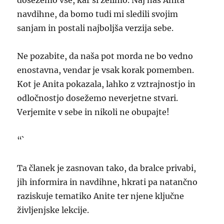
dosežemo vse, kar si želimo. Naj nas Anita
navdihne, da bomo tudi mi sledili svojim
sanjam in postali najboljša verzija sebe.
Ne pozabite, da naša pot morda ne bo vedno
enostavna, vendar je vsak korak pomemben.
Kot je Anita pokazala, lahko z vztrajnostjo in
odločnostjo dosežemo neverjetne stvari.
Verjemite v sebe in nikoli ne obupajte!
“`
Ta članek je zasnovan tako, da bralce privabi,
jih informira in navdihne, hkrati pa natančno
raziskuje tematiko Anite ter njene ključne
življenjske lekcije.