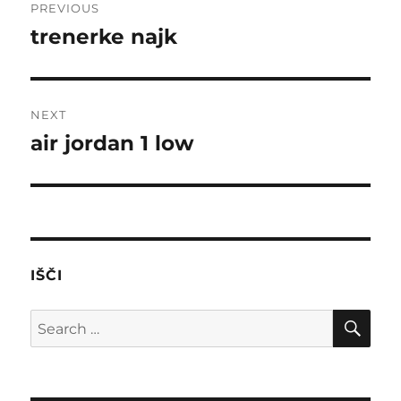
PREVIOUS
navigation
trenerke najk
Previous
post:
NEXT
air jordan 1 low
Next
post:
IŠČI
SE
Search
for: