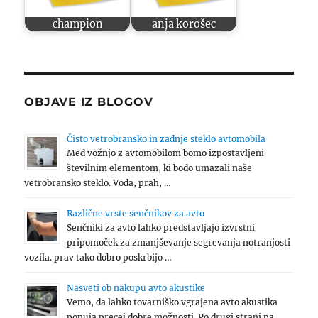
champion
anja korošec
OBJAVE IZ BLOGOV
Čisto vetrobransko in zadnje steklo avtomobila
Med vožnjo z avtomobilom bomo izpostavljeni
številnim elementom, ki bodo umazali naše
vetrobransko steklo. Voda, prah, …
Različne vrste senčnikov za avto
Senčniki za avto lahko predstavljajo izvrstni
pripomoček za zmanjševanje segrevanja notranjosti
vozila. prav tako dobro poskrbijo …
Nasveti ob nakupu avto akustike
Vemo, da lahko tovarniško vgrajena avto akustika
ponuja precej dobre možnosti. Po drugi strani pa