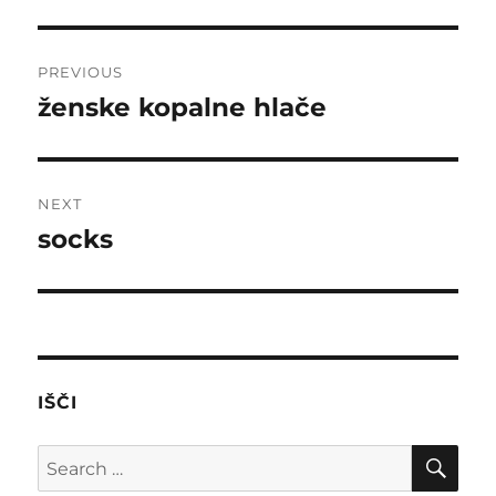
Post
PREVIOUS
navigation
ženske kopalne hlače
Previous
post:
NEXT
socks
Next
post:
IŠČI
SE
Search
for: