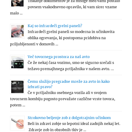
Tiskanje dokumentov je za mnoge med vami postalo
povsem vsakodnevno opravilo, ki vam sicer vzame
malo …
Kaj so infrardeči grelni paneli?
Infrardeči grelni paneli so moderna in učinkovita
oblika ogrevanja, ki postopoma pridobiva na
priljubljenosti v domovih …
Več tovornega prostora za naš avto
Če že nekaj časa vozimo, smo se sigurno srečali s
težavo premajhnega prtljažnika v našem avtu. …
Čemu služijo pregradne mreže za avto in kako
izbrati pravo?
Če v prtljažniku osebnega vozila ali v svojem
tovornem kombiju pogosto prevažate različne vrste tovora,
potem …
Strokovno beljenje zob z dolgotrajnim učinkom
Beli in zdravi zobje so lepotni ideal zadnjih nekaj let.
Zdravje zob in obzobnih tkiv je …