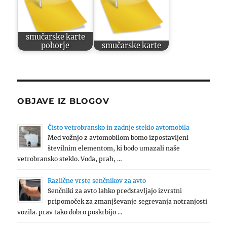
smučarske karte
pohorje
smučarske karte
OBJAVE IZ BLOGOV
Čisto vetrobransko in zadnje steklo avtomobila
Med vožnjo z avtomobilom bomo izpostavljeni
številnim elementom, ki bodo umazali naše
vetrobransko steklo. Voda, prah, …
Različne vrste senčnikov za avto
Senčniki za avto lahko predstavljajo izvrstni
pripomoček za zmanjševanje segrevanja notranjosti
vozila. prav tako dobro poskrbijo …