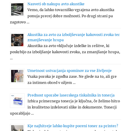
Nasveti ob nakupu avto akustike
Vemo, da lahko tovarniško vgrajena avto akustika
ponuja precej dobre možnosti. Po drugi strani pa
zagotovo …
Akustika za avto za izboljševanje kakovosti zvoka ter
zmanjševanje hrupa
Akustika za avto vključuje izdelke in rešitve, ki
poskrbijo za izboljšanje kakovosti zvoka, za zmanjšanje hrupa,
…
Umetnost ustvarjanja spominov za vse življenje
Vsaka poroka je zgodba zase. Ne glede na to, ali gre
za intimen obred v ožjem …
Prednost uporabe laserskega tiskalnika in tonerja
Izbira primernega tonerja je ključna, če želimo hitro
in kvalitetno izdelovati slike in dokumente. Tonerji
uporabljajo …
Kje najhitreje lahko kupite poceni toner za printer?