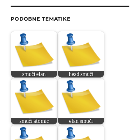
PODOBNE TEMATIKE
smuči elan
head smuči
smuči atomic
elan smuči