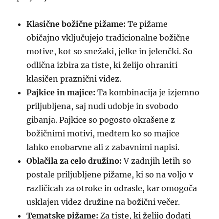
Klasične božične pižame:
Te pižame
običajno vključujejo tradicionalne božične
motive, kot so snežaki, jelke in jelenčki. So
odlična izbira za tiste, ki želijo ohraniti
klasičen praznični videz.
Pajkice in majice:
Ta kombinacija je izjemno
priljubljena, saj nudi udobje in svobodo
gibanja. Pajkice so pogosto okrašene z
božičnimi motivi, medtem ko so majice
lahko enobarvne ali z zabavnimi napisi.
Oblačila za celo družino:
V zadnjih letih so
postale priljubljene pižame, ki so na voljo v
različicah za otroke in odrasle, kar omogoča
usklajen videz družine na božični večer.
Tematske pižame:
Za tiste, ki želijo dodati