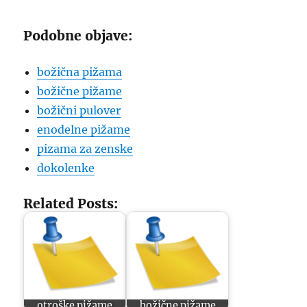
Podobne objave:
božična pižama
božične pižame
božični pulover
enodelne pižame
pizama za zenske
dokolenke
Related Posts:
otroške pižame
božične pižame