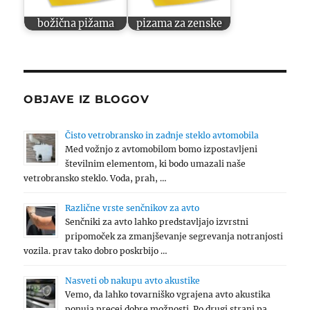
božična pižama
pizama za zenske
OBJAVE IZ BLOGOV
Čisto vetrobransko in zadnje steklo avtomobila
Med vožnjo z avtomobilom bomo izpostavljeni
številnim elementom, ki bodo umazali naše
vetrobransko steklo. Voda, prah, …
Različne vrste senčnikov za avto
Senčniki za avto lahko predstavljajo izvrstni
pripomoček za zmanjševanje segrevanja notranjosti
vozila. prav tako dobro poskrbijo …
Nasveti ob nakupu avto akustike
Vemo, da lahko tovarniško vgrajena avto akustika
ponuja precej dobre možnosti. Po drugi strani pa