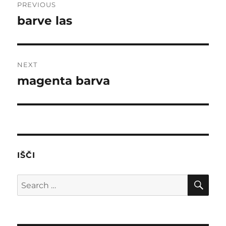
PREVIOUS
navigation
barve las
Previous
post:
NEXT
magenta barva
Next
post:
IŠČI
SE
Search
for: