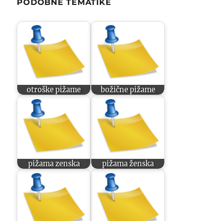
PODOBNE TEMATIKE
otroške pižame
božične pižame
pižama zenska
pižama ženska