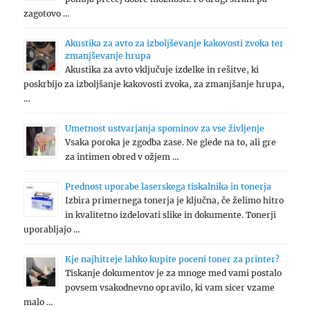
zagotovo …
Akustika za avto za izboljševanje kakovosti zvoka ter
zmanjševanje hrupa
Akustika za avto vključuje izdelke in rešitve, ki
poskrbijo za izboljšanje kakovosti zvoka, za zmanjšanje hrupa,
…
Umetnost ustvarjanja spominov za vse življenje
Vsaka poroka je zgodba zase. Ne glede na to, ali gre
za intimen obred v ožjem …
Prednost uporabe laserskega tiskalnika in tonerja
Izbira primernega tonerja je ključna, če želimo hitro
in kvalitetno izdelovati slike in dokumente. Tonerji
uporabljajo …
Kje najhitreje lahko kupite poceni toner za printer?
Tiskanje dokumentov je za mnoge med vami postalo
povsem vsakodnevno opravilo, ki vam sicer vzame
malo …