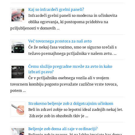
Kaj so infrardeči grelni paneli?
Infrardeči grelni paneli so moderna in učinkovita
oblika ogrevanja, ki postopoma pridobiva na
priljubljenosti v domovih …
Več tovornega prostora za naš avto
Če že nekaj časa vozimo, smo se sigurno srečali s
težavo premajhnega prtljažnika v našem avtu. …
Čemu služijo pregradne mreže za avto in kako
izbrati pravo?
Če v prtljažniku osebnega vozila ali v svojem
tovornem kombiju pogosto prevažate različne vrste tovora,
potem …
Strokovno beljenje zob z dolgotrajnim učinkom
Beli in zdravi zobje so lepotni ideal zadnjih nekaj let.
Zdravje zob in obzobnih tkiv je …
Beljenje zob doma ali raje v ordinaciji?
Beljenje zob je proces, ki ga lahko izvajate kar doma