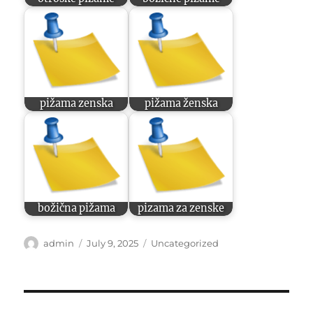
pižama zenska
pižama ženska
božična pižama
pizama za zenske
Author
Posted
Categories
admin
July 9, 2025
Uncategorized
on
Post