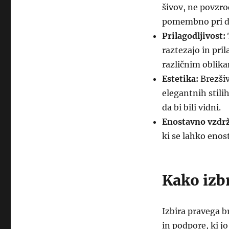
šivov, ne povzro
pomembno pri d
Prilagodljivost:
raztezajo in pril
različnim oblika
Estetika:
Brezšiv
elegantnih stili
da bi bili vidni.
Enostavno vzdrž
ki se lahko enos
Kako izbr
Izbira pravega 
in podpore, ki j