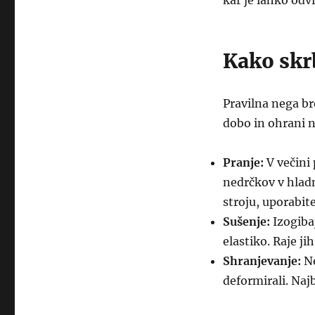
kar je lahko odv
Kako skr
Pravilna nega br
dobo in ohrani n
Pranje:
V večini 
nedrčkov v hladn
stroju, uporabite
Sušenje:
Izogibaj
elastiko. Raje ji
Shranjevanje:
Ne
deformirali. Najbo