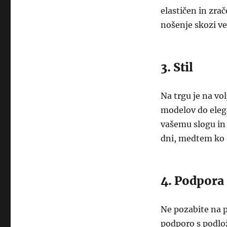
elastičen in zra
nošenje skozi ve
3. Stil
Na trgu je na vo
modelov do elegan
vašemu slogu in 
dni, medtem ko s
4. Podpora
Ne pozabite na 
podporo s podlož