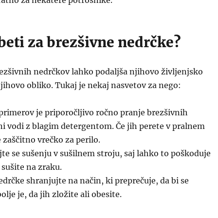
ratno za nekatere potrošnike.
beti za brezšivne nedrčke?
ezšivnih nedrčkov lahko podaljša njihovo življenjsko
jihovo obliko. Tukaj je nekaj nasvetov za nego:
primerov je priporočljivo ročno pranje brezšivnih
i vodi z blagim detergentom. Če jih perete v pralnem
 zaščitno vrečko za perilo.
te se sušenju v sušilnem stroju, saj lahko to poškoduje
h sušite na zraku.
drčke shranjujte na način, ki preprečuje, da bi se
lje je, da jih zložite ali obesite.