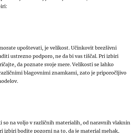
iri:
 morate upoštevati, je velikost. Učinkovit brezšivni
ti ustrezno podporo, ne da bi vas tiščal. Pri izbiri
ričajte, da poznate svoje mere. Velikosti se lahko
različnimi blagovnimi znamkami, zato je priporočljivo
modelov.
i so na voljo v različnih materialih, od naravnih vlaknin
ri izbiri bodite pozorni na to, da je material mehak,