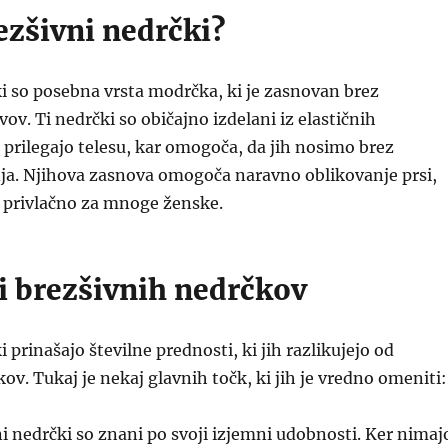
ezšivni nedrčki?
i so posebna vrsta modrčka, ki je zasnovan brez
vov. Ti nedrčki so običajno izdelani iz elastičnih
e prilegajo telesu, kar omogoča, da jih nosimo brez
ja. Njihova zasnova omogoča naravno oblikovanje prsi,
j privlačno za mnoge ženske.
i brezšivnih nedrčkov
 prinašajo številne prednosti, ki jih razlikujejo od
ov. Tukaj je nekaj glavnih točk, ki jih je vredno omeniti:
i nedrčki so znani po svoji izjemni udobnosti. Ker nimaj