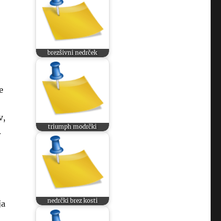
brezšivni nedrček
e
v,
triumph modrčki
.
nedrčki brez kosti
ja