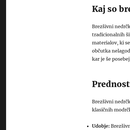
Kaj so br
Brezšivni nedrčk
tradicionalnih ši
materialov, ki s
občutka nelagod
kar je še posebe
Prednost
Brezšivni nedrčki
klasičnih modrčk
Udobje:
Brezšivn