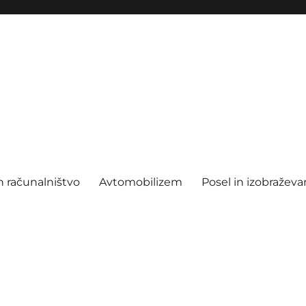
n računalništvo
Avtomobilizem
Posel in izobraževa