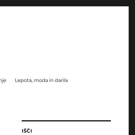
nje
Lepota, moda in darila
IŠČI