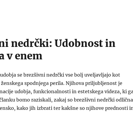
ni nedrčki: Udobnost in
a v enem
udobja se brezšivni nedrčki vse bolj uveljavljajo kot
 ženskega spodnjega perila. Njihova priljubljenost je
acije udobja, funkcionalnosti in estetskega videza, ki g
članku bomo raziskali, zakaj so brezšivni nedrčki odlična
žensko, kako jih izbrati ter kakšne so njihove prednosti i