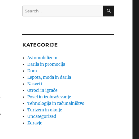
SEARCH
Search
for:
KATEGORIJE
Avtomobilizem
Darila in promocija
Dom
Lepota, moda in darila
Nasveti
Otroci in igrače
a
Posel in izobraževanje
Tehnologija in računalništvo
Turizem in okolje
n
Uncategorized
Zdravje