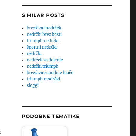
SIMILAR POSTS
brezšivni nedrček
nedrčki brez kosti
triumph nedrčki
športni nedrčki
nedrčki
nedrček za dojenje
nedrčki triumph
brezšivne spodnje hlače
triumph modrčki
sloggi
PODOBNE TEMATIKE
o