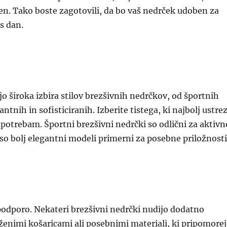
čen. Tako boste zagotovili, da bo vaš nedrček udoben za
s dan.
ljo široka izbira stilov brezšivnih nedrčkov, od športnih
tnih in sofisticiranih. Izberite tistega, ki najbolj ustre
potrebam. Športni brezšivni nedrčki so odlični za aktivn
o bolj elegantni modeli primerni za posebne priložnosti
podporo. Nekateri brezšivni nedrčki nudijo dodatno
enimi košaricami ali posebnimi materiali, ki pripomore