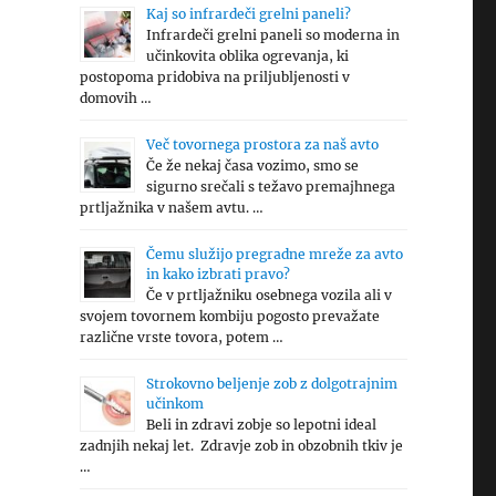
Kaj so infrardeči grelni paneli?
Infrardeči grelni paneli so moderna in
učinkovita oblika ogrevanja, ki
postopoma pridobiva na priljubljenosti v
domovih …
Več tovornega prostora za naš avto
Če že nekaj časa vozimo, smo se
sigurno srečali s težavo premajhnega
prtljažnika v našem avtu. …
Čemu služijo pregradne mreže za avto
in kako izbrati pravo?
Če v prtljažniku osebnega vozila ali v
svojem tovornem kombiju pogosto prevažate
različne vrste tovora, potem …
Strokovno beljenje zob z dolgotrajnim
učinkom
Beli in zdravi zobje so lepotni ideal
zadnjih nekaj let. Zdravje zob in obzobnih tkiv je
…