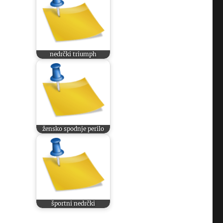
nedrčki triumph
žensko spodnje perilo
športni nedrčki