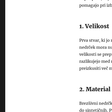
pomagajo pri izb
1. Velikost
Prva stvar, ki jo
nedrček mora nudi
velikosti se prep
razlikujejo med 
preizkusiti več 
2. Material
Brezšivni nedrčk
do sintetičnih. P