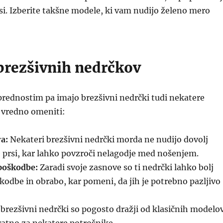
si. Izberite takšne modele, ki vam nudijo želeno mero
 brezšivnih nedrčkov
prednostim pa imajo brezšivni nedrčki tudi nekatere
je vredno omeniti:
a:
Nekateri brezšivni nedrčki morda ne nudijo dovolj
 prsi, kar lahko povzroči nelagodje med nošenjem.
 poškodbe:
Zaradi svoje zasnove so ti nedrčki lahko bolj
škodbe in obrabo, kar pomeni, da jih je potrebno pazljivo
 brezšivni nedrčki so pogosto dražji od klasičnih modelov