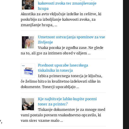
kakovosti zvoka ter zmanjševanje
hrupa
Akustika za avto vključuje izdelke in rešitve, ki
poskrbijo za izboljšanje kakovosti zvoka, za
zmanjšanje hrupa, …
Umetnost ustvarjanja spominov za vse
življenje
Vsaka poroka je zgodba zase. Ne glede
na to, ali gre za intimen obred v ožjem …
Prednost uporabe laserskega
tiskalnika in tonerja
Izbira primernega tonerja je ključna,
če želimo hitro in kvalitetno izdelovati slike in
dokumente. Tonerji uporabljajo …
Kje najhitreje lahko kupite poceni
toner za printer?
Tiskanje dokumentov je za mnoge med
vami postalo povsem vsakodnevno opravilo, ki
,
vam sicer vzame malo …