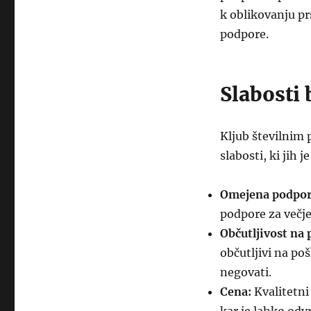
k oblikovanju pr
podpore.
Slabosti
Kljub številnim 
slabosti, ki jih 
Omejena podpor
podpore za večje
Občutljivost na
občutljivi na po
negovati.
Cena:
Kvalitetni