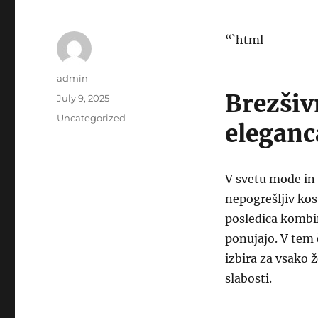
“`html
Author
admin
Brezšiv
Posted
July 9, 2025
on
Categories
Uncategorized
eleganc
V svetu mode in 
nepogrešljiv kos
posledica kombin
ponujajo. V tem 
izbira za vsako 
slabosti.