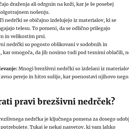
čajo draženja ali odrgnin na koži, kar je še posebej
olgotrajnem nošenju.
Ti nedrčki se običajno izdelujejo iz materialov, ki se
agajajo telesu. To pomeni, da se odlično prilegajo
m in velikostim prsi.
ni nedrčki so pogosto oblikovani v sodobnih in
h, kar omogoča, da jih nosimo tudi pod tesnimi oblačili, n
evanje:
Mnogi brezšivni nedrčki so izdelani iz materialo
tavno perejo in hitro sušijo, kar poenostavi njihovo nego
ati pravi brezšivni nedrček?
brezšivnega nedrčka je ključnega pomena za dosego udob
o potrebujete. Tukaj je nekaj nasvetov, ki vam lahko