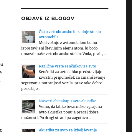
OBJAVE IZ BLOGOV
Čisto vetrobransko in zadnje steklo
avtomobila
Med vožnjo z avtomobilom bomo
izpostavljeni številnim elementom, ki bodo
umazali naše vetrobransko steklo. Voda, prah, …
za
Različne vrste senčnikov za avto
e
Senčniki za avto lahko predstavljajo
izvrstni pripomoček za zmanjševanje
.
segrevanja notranjosti vozila. prav tako dobro
poskrbijo …
Nasveti ob nakupu avto akustike
Vemo, da lahko tovarniško vgrajena
avto akustika ponuja precej dobre
možnosti. Po drugi strani pa zagotovo …
jo
Akustika za avto za izboljševanje