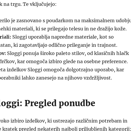
na trgu. Te vključujejo:
erilo je zasnovano s poudarkom na maksimalnem udobju
hki materiali, ki se prilegajo telesu in ne dražijo kože.
iali:
Sloggi uporablja napredne materiale, kot so
stan, ki zagotavljajo odlično prileganje in trajnost.
ov:
Sloggi ponuja široko paleto stilov, od klasičnih hlačk
rčkov, kar omogoča izbiro glede na osebne preference.
eta izdelkov Sloggi omogoča dolgotrajno uporabo, kar
orabniki lahko zanesejo na njihovo vzdržljivost.
Sloggi: Pregled ponudbe
roko izbiro izdelkov, ki ustrezajo različnim potrebam in
 kratek pregled nekaterih najbolj priljubljenih kategorij