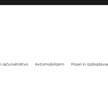
n računalništvo
Avtomobilizem
Posel in izobraževa