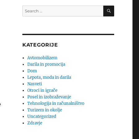
SEARCH
Search
for:
KATEGORIJE
Avtomobilizem
Darila in promocija
Dom
Lepota, moda in darila
Nasveti
Otroci in igrače
Posel in izobraževanje
Tehnologija in računalništvo
e
Turizem in okolje
Uncategorized
Zdravje