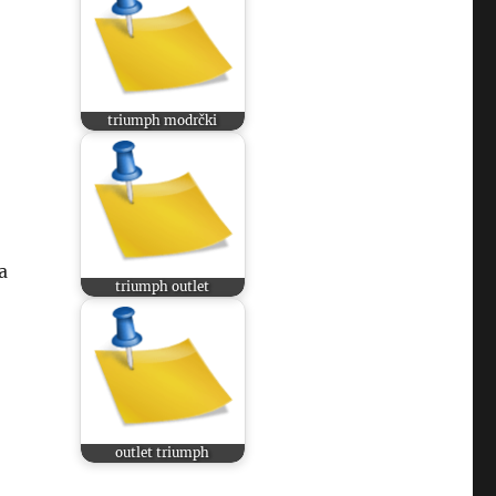
triumph modrčki
a
triumph outlet
outlet triumph