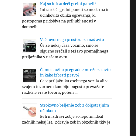
Kaj so infrardeči grelni paneli?
Infrardeči grelni paneli so moderna in
učinkovita oblika ogrevanja, ki
postopoma pridobiva na priljubljenosti v
domovih …
Več tovornega prostora za naš avto
Če že nekaj časa vozimo, smo se
sigurno srečali s težavo premajhnega
prtljažnika v našem avtu. …
Čemu služijo pregradne mreže za avto
in kako izbrati pravo?
Če v prtljažniku osebnega vozila ali v
svojem tovornem kombiju pogosto prevažate
različne vrste tovora, potem …
a
Strokovno beljenje zob z dolgotrajnim
učinkom
Beli in zdravi zobje so lepotni ideal
zadnjih nekaj let. Zdravje zob in obzobnih tkiv je
…