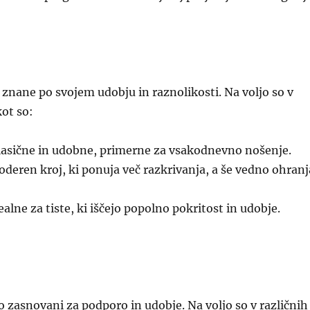
 znane po svojem udobju in raznolikosti. Na voljo so v
kot so:
asične in udobne, primerne za vsakodnevno nošenje.
deren kroj, ki ponuja več razkrivanja, a še vedno ohranj
alne za tiste, ki iščejo popolno pokritost in udobje.
o zasnovani za podporo in udobje. Na voljo so v različnih