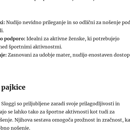
ki:
Nudijo nevidno prileganje in so odlični za nošenje po
i.
o podporo:
Idealni za aktivne ženske, ki potrebujejo
ed športnimi aktivnostmi.
je:
Zasnovani za udobje mater, nudijo enostaven dostop
n pajkice
 Sloggi so priljubljene zaradi svoje prilagodljivosti in
ajo se lahko tako za športne aktivnosti kot tudi za
enje. Njihova sestava omogoča prožnost in zračnost, ka
obno nošenje.