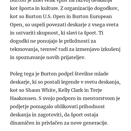
Burton je imel velik vpliv na razvoj deskanja
kot športa in kulture. Z organizacijo dogodkov,
kot so Burton U.S. Open in Burton European
Open, so uspeli povezati deskarje z vsega sveta
in ustvariti skupnost, ki slavi ta šport. Ti
dogodki ne ponujajo le priložnosti za
tekmovanja, temveč tudi za izmenjavo izkušenj
in spoznavanje novih prijateljev.
Poleg tega je Burton podprl številne mlade
deskarje, ki so postali legende v svetu deskanja,
kot so Shaun White, Kelly Clark in Terje
Haakonsen. S svojo podporo in mentorstvom je
podjetje pomagalo oblikovati prihodnost
deskanja in zagotoviti, da šport ostaja
dinamičen in privlačen za nove generacije.