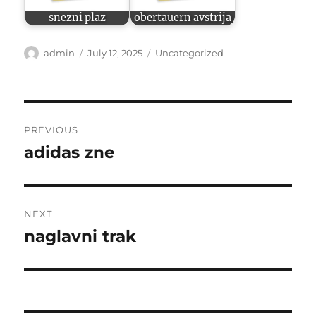
snezni plaz
obertauern avstrija
Author
Posted
Categories
admin
July 12, 2025
Uncategorized
on
Post
PREVIOUS
navigation
adidas zne
Previous
post:
NEXT
naglavni trak
Next
post: