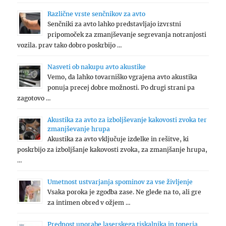
Različne vrste senčnikov za avto
Senčniki za avto lahko predstavljajo izvrstni
pripomoček za zmanjševanje segrevanja notranjosti
vozila. prav tako dobro poskrbijo …
Nasveti ob nakupu avto akustike
Vemo, da lahko tovarniško vgrajena avto akustika
ponuja precej dobre možnosti. Po drugi strani pa
zagotovo …
Akustika za avto za izboljševanje kakovosti zvoka ter
zmanjševanje hrupa
Akustika za avto vključuje izdelke in rešitve, ki
poskrbijo za izboljšanje kakovosti zvoka, za zmanjšanje hrupa,
…
Umetnost ustvarjanja spominov za vse življenje
Vsaka poroka je zgodba zase. Ne glede na to, ali gre
za intimen obred v ožjem …
Prednost uporabe laserskega tiskalnika in tonerja