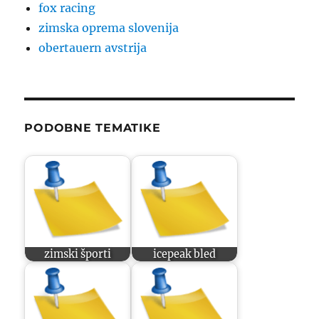
fox racing
zimska oprema slovenija
obertauern avstrija
PODOBNE TEMATIKE
zimski športi
icepeak bled