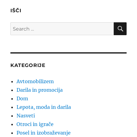
IŠČI
SE
Search
for:
KATEGORIJE
Avtomobilizem
Darila in promocija
Dom
Lepota, moda in darila
Nasveti
Otroci in igrače
Posel in izobraževanje