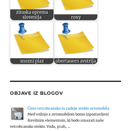
zimska oprema
slovenija
roxy
snezni plaz
obertauern avstrija
OBJAVE IZ BLOGOV
Čisto vetrobransko in zadnje steklo avtomobila
Med vožnjo z avtomobilom bomo izpostavljeni
številnim elementom, ki bodo umazali naše
vetrobransko steklo. Voda, prah, …