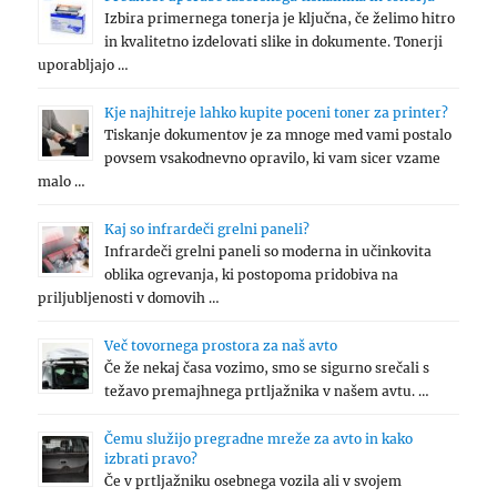
Izbira primernega tonerja je ključna, če želimo hitro
in kvalitetno izdelovati slike in dokumente. Tonerji
uporabljajo …
Kje najhitreje lahko kupite poceni toner za printer?
Tiskanje dokumentov je za mnoge med vami postalo
povsem vsakodnevno opravilo, ki vam sicer vzame
malo …
Kaj so infrardeči grelni paneli?
Infrardeči grelni paneli so moderna in učinkovita
oblika ogrevanja, ki postopoma pridobiva na
priljubljenosti v domovih …
Več tovornega prostora za naš avto
Če že nekaj časa vozimo, smo se sigurno srečali s
težavo premajhnega prtljažnika v našem avtu. …
Čemu služijo pregradne mreže za avto in kako
izbrati pravo?
Če v prtljažniku osebnega vozila ali v svojem