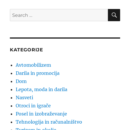
SE
Search
for:
KATEGORIJE
Avtomobilizem
Darila in promocija
Dom
Lepota, moda in darila
Nasveti
Otroci in igrače
Posel in izobraževanje
Tehnologija in računalništvo