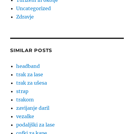
Turizem in okolje
Uncategorized
Zdravje
SIMILAR POSTS
headband
trak za lase
trak za ušesa
strap
trakom
zavijanje daril
vezalke
podaljški za lase
cofki za kape