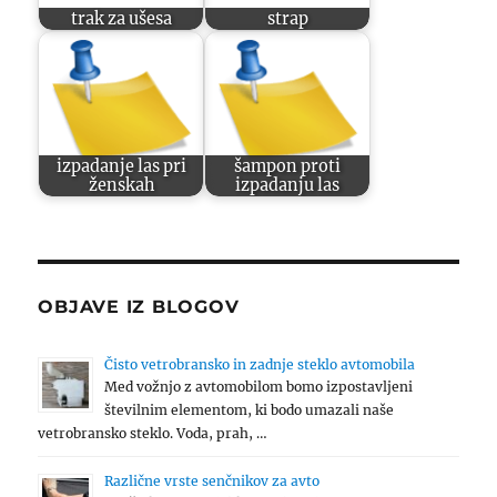
trak za ušesa
strap
izpadanje las pri
šampon proti
ženskah
izpadanju las
OBJAVE IZ BLOGOV
Čisto vetrobransko in zadnje steklo avtomobila
Med vožnjo z avtomobilom bomo izpostavljeni
številnim elementom, ki bodo umazali naše
vetrobransko steklo. Voda, prah, …
Različne vrste senčnikov za avto