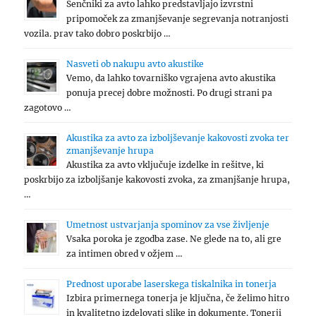
Senčniki za avto lahko predstavljajo izvrstni
pripomoček za zmanjševanje segrevanja notranjosti
vozila. prav tako dobro poskrbijo …
Nasveti ob nakupu avto akustike
Vemo, da lahko tovarniško vgrajena avto akustika
ponuja precej dobre možnosti. Po drugi strani pa
zagotovo …
Akustika za avto za izboljševanje kakovosti zvoka ter
zmanjševanje hrupa
Akustika za avto vključuje izdelke in rešitve, ki
poskrbijo za izboljšanje kakovosti zvoka, za zmanjšanje hrupa,
…
Umetnost ustvarjanja spominov za vse življenje
Vsaka poroka je zgodba zase. Ne glede na to, ali gre
za intimen obred v ožjem …
Prednost uporabe laserskega tiskalnika in tonerja
Izbira primernega tonerja je ključna, če želimo hitro
in kvalitetno izdelovati slike in dokumente. Tonerji