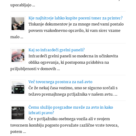
uporabljajo …
Kje najhitreje lahko kupite poceni toner za printer?
Tiskanje dokumentov je za mnoge med vami postalo
povsem vsakodnevno opravilo, ki vam sicer vzame
malo …
Kaj so infrardeči grelni paneli?
Infrardeči grelni paneli so moderna in učinkovita
oblika ogrevanja, ki postopoma pridobiva na
priljubljenosti v domovih …
Več tovornega prostora za naš avto
Če že nekaj časa vozimo, smo se sigurno srečali s
težavo premajhnega prtljažnika v našem avtu. …
Čemu služijo pregradne mreže za avto in kako
izbrati pravo?
Če v prtljažniku osebnega vozila ali v svojem
tovornem kombiju pogosto prevažate različne vrste tovora,
potem …