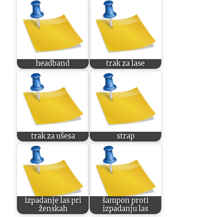
headband
trak za lase
trak za ušesa
strap
izpadanje las pri
šampon proti
ženskah
izpadanju las