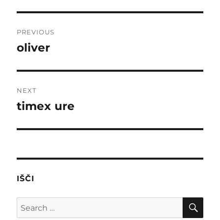
Post
PREVIOUS
navigation
oliver
Previous
post:
NEXT
timex ure
Next
post:
IŠČI
SE
Search
for: