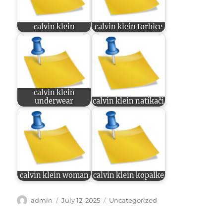
calvin klein
calvin klein torbice
calvin klein
underwear
calvin klein natikači
calvin klein woman
calvin klein kopalke
Author
Posted
Categories
admin
July 12, 2025
Uncategorized
on