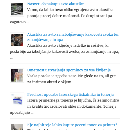
Nasveti ob nakupu avto akustike
Vemo, da lahko tovarniško vgrajena avto akustika
ponuja precej dobre možnosti. Po drugi strani pa
zagotovo …
Akustika za avto za izboljševanje kakovosti zvoka ter
zmanjševanje hrupa
Akustika za avto vključuje izdelke in rešitve, ki
poskrbijo za izboljšanje kakovosti zvoka, za zmanjšanje hrupa,
…
Umetnost ustvarjanja spominov za vse življenje
Vsaka poroka je zgodba zase. Ne glede na to, ali gre
za intimen obred v ožjem …
Prednost uporabe laserskega tiskalnika in tonerja
Izbira primernega tonerja je ključna, če želimo hitro
in kvalitetno izdelovati slike in dokumente. Tonerji
uporabljajo …
Kje najhitreje lahko kupite poceni toner za printer?