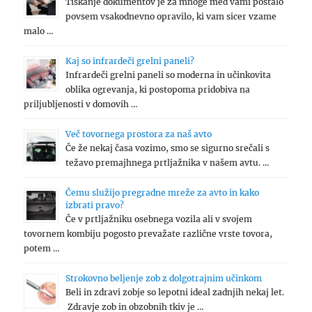
Tiskanje dokumentov je za mnoge med vami postalo
povsem vsakodnevno opravilo, ki vam sicer vzame
malo …
Kaj so infrardeči grelni paneli?
Infrardeči grelni paneli so moderna in učinkovita
oblika ogrevanja, ki postopoma pridobiva na
priljubljenosti v domovih …
Več tovornega prostora za naš avto
Če že nekaj časa vozimo, smo se sigurno srečali s
težavo premajhnega prtljažnika v našem avtu. …
Čemu služijo pregradne mreže za avto in kako
izbrati pravo?
Če v prtljažniku osebnega vozila ali v svojem
tovornem kombiju pogosto prevažate različne vrste tovora,
potem …
Strokovno beljenje zob z dolgotrajnim učinkom
Beli in zdravi zobje so lepotni ideal zadnjih nekaj let.
Zdravje zob in obzobnih tkiv je …