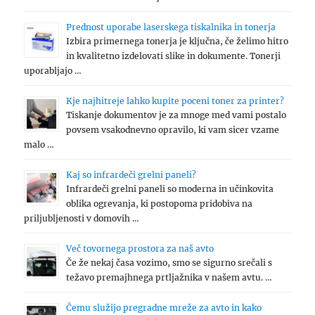
Prednost uporabe laserskega tiskalnika in tonerja
Izbira primernega tonerja je ključna, če želimo hitro
in kvalitetno izdelovati slike in dokumente. Tonerji
uporabljajo …
Kje najhitreje lahko kupite poceni toner za printer?
Tiskanje dokumentov je za mnoge med vami postalo
povsem vsakodnevno opravilo, ki vam sicer vzame
malo …
Kaj so infrardeči grelni paneli?
Infrardeči grelni paneli so moderna in učinkovita
oblika ogrevanja, ki postopoma pridobiva na
priljubljenosti v domovih …
Več tovornega prostora za naš avto
Če že nekaj časa vozimo, smo se sigurno srečali s
težavo premajhnega prtljažnika v našem avtu. …
Čemu služijo pregradne mreže za avto in kako