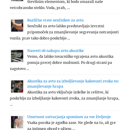
številnim elementom, ki bodo umazali naše
vetrobransko steklo. Voda, prah, …
Različne vrste senčnikov za avto
Senčniki za avto lahko predstavljajo izvrstni
pripomoček za zmanjševanje segrevanja notranjosti
vozila. prav tako dobro poskrbijo …
Nasveti ob nakupu avto akustike
Vemo, da lahko tovarniško vgrajena avto akustika
ponuja precej dobre možnosti. Po drugi strani pa
zagotovo …
Akustika za avto za izboljševanje kakovosti zvoka ter
zmanjševanje hrupa
Akustika za avto vključuje izdelke in rešitve, ki
poskrbijo za izboljšanje kakovosti zvoka, za zmanjšanje hrupa,
…
Umetnost ustvarjanja spominov za vse življenje
Vsaka poroka je zgodba zase. Ne glede na to, ali gre
za intimen obred v ožjem …