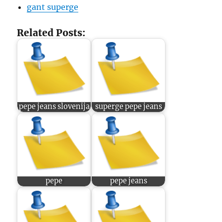
gant superge
Related Posts:
pepe jeans slovenija
superge pepe jeans
pepe
pepe jeans