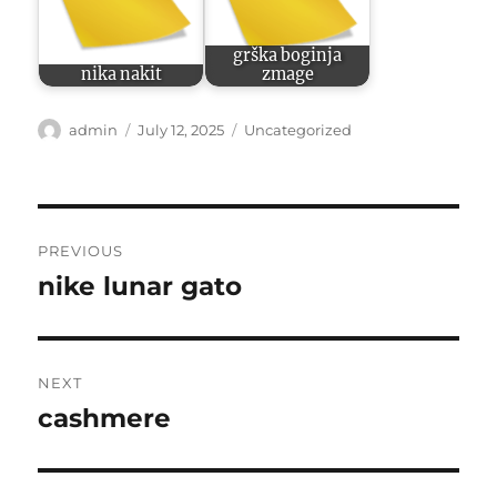
grška boginja
nika nakit
zmage
Author
Posted
Categories
admin
July 12, 2025
Uncategorized
on
Post
PREVIOUS
navigation
nike lunar gato
Previous
post:
NEXT
cashmere
Next
post: