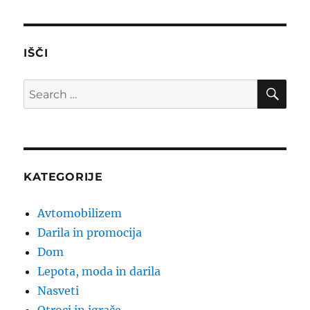
IŠČI
SE
Search
for:
KATEGORIJE
Avtomobilizem
Darila in promocija
Dom
Lepota, moda in darila
Nasveti