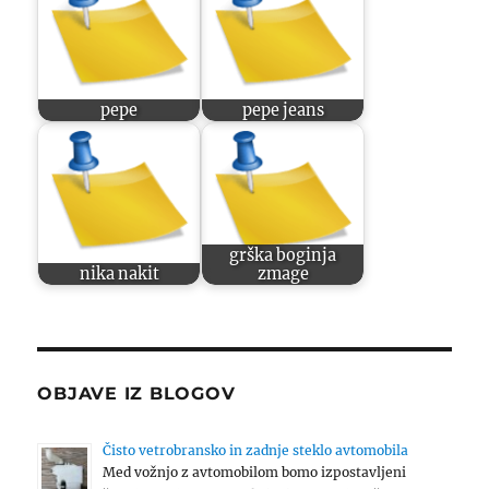
pepe
pepe jeans
grška boginja
nika nakit
zmage
OBJAVE IZ BLOGOV
Čisto vetrobransko in zadnje steklo avtomobila
Med vožnjo z avtomobilom bomo izpostavljeni