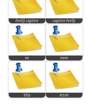
čevlji caprice
caprice čevlji
so
mon
bliz
stran