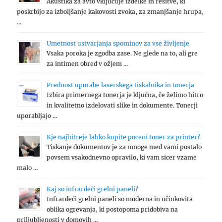
Akustika za avto vključuje izdelke in rešitve, ki
poskrbijo za izboljšanje kakovosti zvoka, za zmanjšanje hrupa,
…
Umetnost ustvarjanja spominov za vse življenje
Vsaka poroka je zgodba zase. Ne glede na to, ali gre
za intimen obred v ožjem …
Prednost uporabe laserskega tiskalnika in tonerja
Izbira primernega tonerja je ključna, če želimo hitro
in kvalitetno izdelovati slike in dokumente. Tonerji
uporabljajo …
Kje najhitreje lahko kupite poceni toner za printer?
Tiskanje dokumentov je za mnoge med vami postalo
povsem vsakodnevno opravilo, ki vam sicer vzame
malo …
Kaj so infrardeči grelni paneli?
Infrardeči grelni paneli so moderna in učinkovita
oblika ogrevanja, ki postopoma pridobiva na
priljubljenosti v domovih …