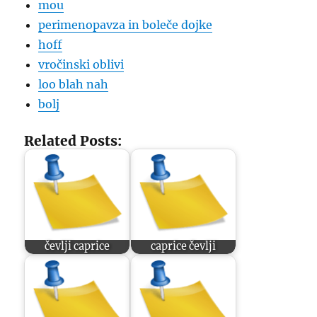
mou
perimenopavza in boleče dojke
hoff
vročinski oblivi
loo blah nah
bolj
Related Posts:
čevlji caprice
caprice čevlji