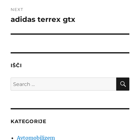
NEXT
adidas terrex gtx
Next
post:
IŠČI
SE
Search
for:
KATEGORIJE
Avtomobilizem