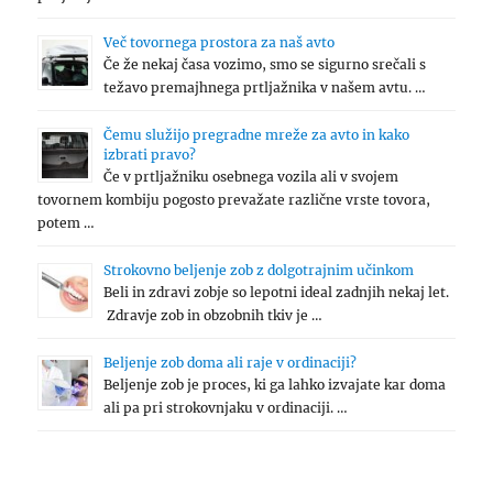
Več tovornega prostora za naš avto
Če že nekaj časa vozimo, smo se sigurno srečali s
težavo premajhnega prtljažnika v našem avtu. …
Čemu služijo pregradne mreže za avto in kako
izbrati pravo?
Če v prtljažniku osebnega vozila ali v svojem
tovornem kombiju pogosto prevažate različne vrste tovora,
potem …
Strokovno beljenje zob z dolgotrajnim učinkom
Beli in zdravi zobje so lepotni ideal zadnjih nekaj let.
Zdravje zob in obzobnih tkiv je …
Beljenje zob doma ali raje v ordinaciji?
Beljenje zob je proces, ki ga lahko izvajate kar doma
ali pa pri strokovnjaku v ordinaciji. …