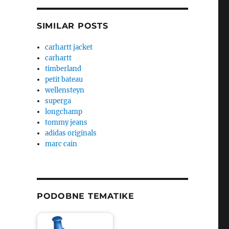
SIMILAR POSTS
carhartt jacket
carhartt
timberland
petit bateau
wellensteyn
superga
longchamp
tommy jeans
adidas originals
marc cain
PODOBNE TEMATIKE