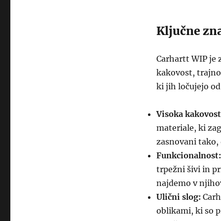
Ključne zna
Carhartt WIP je 
kakovost, trajno
ki jih ločujejo 
Visoka kakovost
materiale, ki za
zasnovani tako,
Funkcionalnost:
trpežni šivi in p
najdemo v njiho
Ulični slog:
Carh
oblikami, ki so 