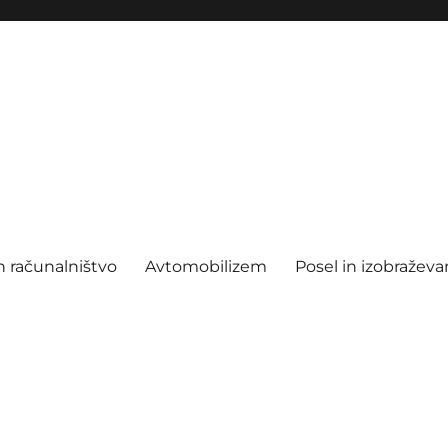
n računalništvo
Avtomobilizem
Posel in izobraževa