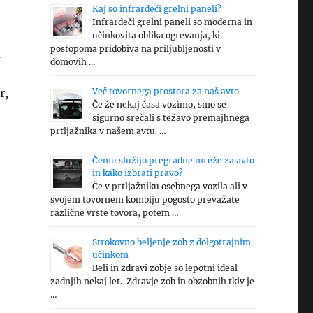
Kaj so infrardeči grelni paneli?
Infrardeči grelni paneli so moderna in
učinkovita oblika ogrevanja, ki
postopoma pridobiva na priljubljenosti v
a
domovih …
r,
Več tovornega prostora za naš avto
Če že nekaj časa vozimo, smo se
sigurno srečali s težavo premajhnega
prtljažnika v našem avtu. …
Čemu služijo pregradne mreže za avto
in kako izbrati pravo?
Če v prtljažniku osebnega vozila ali v
svojem tovornem kombiju pogosto prevažate
različne vrste tovora, potem …
Strokovno beljenje zob z dolgotrajnim
učinkom
Beli in zdravi zobje so lepotni ideal
zadnjih nekaj let. Zdravje zob in obzobnih tkiv je
…