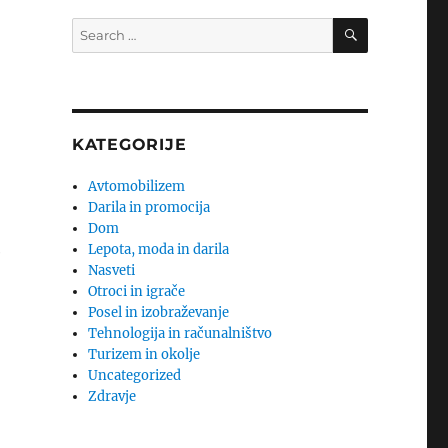
SEARCH
Search
for:
KATEGORIJE
Avtomobilizem
Darila in promocija
Dom
Lepota, moda in darila
e
Nasveti
Otroci in igrače
Posel in izobraževanje
Tehnologija in računalništvo
Turizem in okolje
Uncategorized
Zdravje