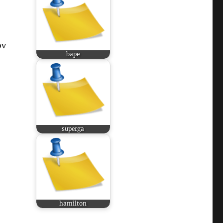
ov
bape
superga
hamilton