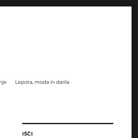
nje
Lepota, moda in darila
IŠČI