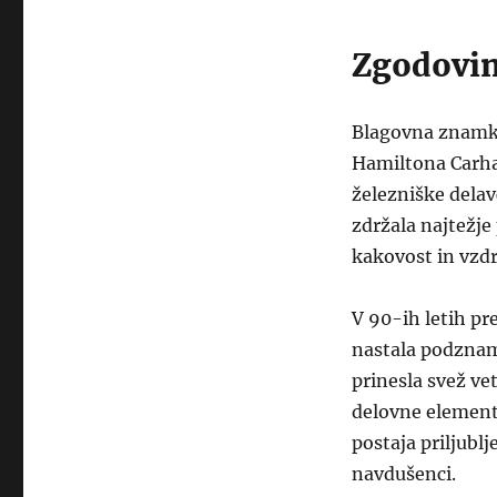
Zgodovin
Blagovna znamka 
Hamiltona Carhar
železniške delavc
zdržala najtežje
kakovost in vzdr
V 90-ih letih pre
nastala podznam
prinesla svež vet
delovne element
postaja priljub
navdušenci.