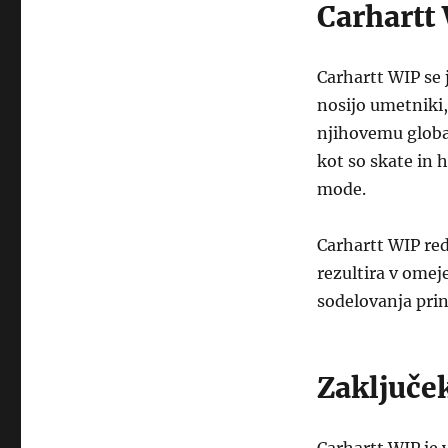
Carhartt 
Carhartt WIP se 
nosijo umetniki,
njihovemu globa
kot so skate in 
mode.
Carhartt WIP red
rezultira v omej
sodelovanja prina
Zaključe