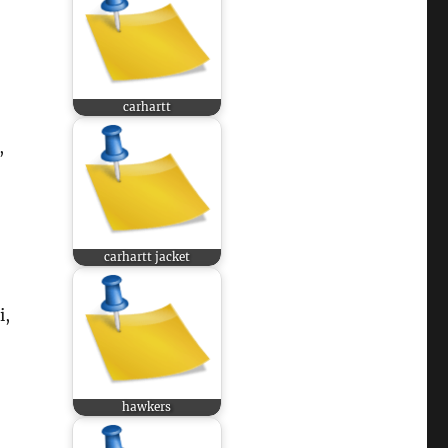
carhartt
,
carhartt jacket
i,
hawkers