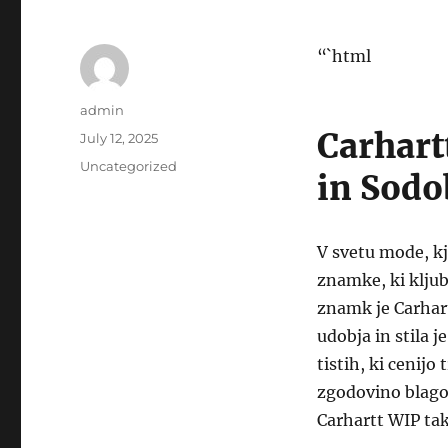
“`html
Author
admin
Carhart
Posted
July 12, 2025
on
Categories
Uncategorized
in Sodo
V svetu mode, kj
znamke, ki kljub
znamk je Carhar
udobja in stila 
tistih, ki cenijo
zgodovino blagov
Carhartt WIP tak