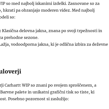
IP so med najbolj iskanimi izdelki. Zasnovane so za
o, hkrati pa ohranjajo moderen videz. Med najbolj
odeli so:
:
Klasična delovna jakna, znana po svoji trpežnosti in
 za prehodne sezone.
ažja, vodoodporna jakna, ki je odlična izbira za deževne
uloverji
rji Carhartt WIP so znani po svojem sproščenem, a
Barvne palete in unikatni grafični tisk so tiste, ki
ost. Posebno pozornost si zaslužijo: