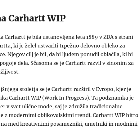
a Carhartt WIP
Carhartt je bila ustanovljena leta 1889 v ZDA s strani
tta, ki je želel ustvariti trpežno delovno obleko za
e. Njegov cilj je bil, da bi ljudem ponudil oblačila, ki bi
 pogoje dela. Sčasoma se je Carhartt razvil v sinonim za
žljivost.
jšnjega stoletja se je Carhartt razširil v Evropo, kjer je
ka Carhartt WIP (Work In Progress). Ta podznamka je
er v svet ulične mode, saj je združila tradicionalne
e z modernimi oblikovalskimi trendi. Carhartt WIP hitro
ljena med kreativnimi posamezniki, umetniki in modnimi