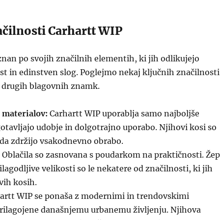
čilnosti Carhartt WIP
znan po svojih značilnih elementih, ki jih odlikujejo
st in edinstven slog. Poglejmo nekaj ključnih značilnosti
od drugih blagovnih znamk.
 materialov:
Carhartt WIP uporablja samo najboljše
gotavljajo udobje in dolgotrajno uporabo. Njihovi kosi so
 da zdržijo vsakodnevno obrabo.
Oblačila so zasnovana s poudarkom na praktičnosti. Žep
rilagodljive velikosti so le nekatere od značilnosti, ki jih
vih kosih.
artt WIP se ponaša z modernimi in trendovskimi
prilagojene današnjemu urbanemu življenju. Njihova