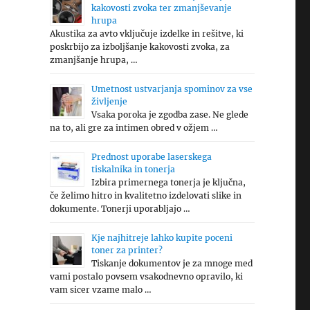
kakovosti zvoka ter zmanjševanje
hrupa
Akustika za avto vključuje izdelke in rešitve, ki
poskrbijo za izboljšanje kakovosti zvoka, za
zmanjšanje hrupa, …
Umetnost ustvarjanja spominov za vse
življenje
Vsaka poroka je zgodba zase. Ne glede
na to, ali gre za intimen obred v ožjem …
Prednost uporabe laserskega
tiskalnika in tonerja
Izbira primernega tonerja je ključna,
če želimo hitro in kvalitetno izdelovati slike in
dokumente. Tonerji uporabljajo …
Kje najhitreje lahko kupite poceni
toner za printer?
Tiskanje dokumentov je za mnoge med
vami postalo povsem vsakodnevno opravilo, ki
vam sicer vzame malo …