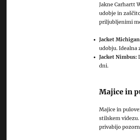
Jakne Carhartt W
udobje in zaščit
priljubljenimi m
Jacket Michigan
udobju. Idealna
Jacket Nimbus:
L
dni.
Majice in p
Majice in pulove
stilskem videzu. 
privabijo pozorn