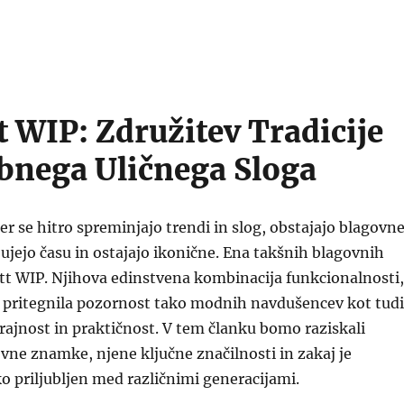
t WIP: Združitev Tradicije
bnega Uličnega Sloga
er se hitro spreminjajo trendi in slog, obstajajo blagovn
ujejo času in ostajajo ikonične. Ena takšnih blagovnih
tt WIP. Njihova edinstvena kombinacija funkcionalnosti,
je pritegnila pozornost tako modnih navdušencev kot tudi
 trajnost in praktičnost. V tem članku bomo raziskali
ne znamke, njene ključne značilnosti in zakaj je
o priljubljen med različnimi generacijami.