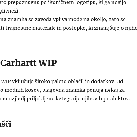
sto prepoznavna po ikoničnem logotipu, ki ga nosijo
plivneži.
na znamka se zaveda vpliva mode na okolje, zato se
ati trajnostne materiale in postopke, ki zmanjšujejo njih
 Carhartt WIP
t WIP vključuje široko paleto oblačil in dodatkov. Od
do modnih kosov, blagovna znamka ponuja nekaj za
mo najbolj priljubljene kategorije njihovih produktov.
ašči