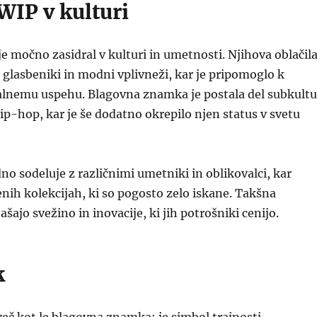
WIP v kulturi
je močno zasidral v kulturi in umetnosti. Njihova oblačil
 glasbeniki in modni vplivneži, kar je pripomoglo k
lnemu uspehu. Blagovna znamka je postala del subkultu
hip-hop, kar je še dodatno okrepilo njen status v svetu
no sodeluje z različnimi umetniki in oblikovalci, kar
enih kolekcijah, ki so pogosto zelo iskane. Takšna
šajo svežino in inovacije, ki jih potrošniki cenijo.
k