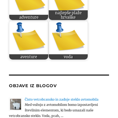
najlepše plaže
adventure
hrvaške
aventure
voda
OBJAVE IZ BLOGOV
Čisto vetrobransko in zadnje steklo avtomobila
Med vožnjo z avtomobilom bomo izpostavljeni
številnim elementom, ki bodo umazali naše
vetrobransko steklo. Voda, prah, …