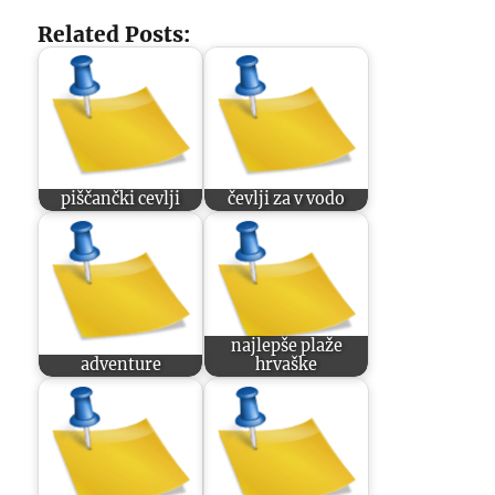
Related Posts:
piščančki cevlji
čevlji za v vodo
najlepše plaže
adventure
hrvaške