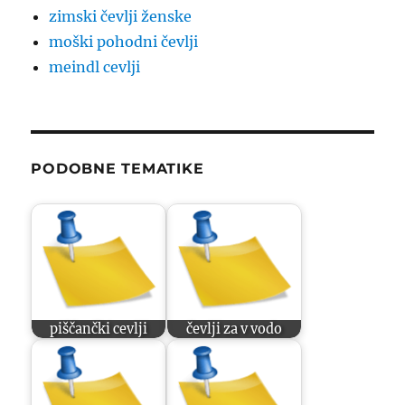
zimski čevlji ženske
moški pohodni čevlji
meindl cevlji
PODOBNE TEMATIKE
piščančki cevlji
čevlji za v vodo