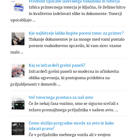
Prednost uporabe laserskega tiskalnika in tonerja
Izbira primernega tonerja je ključna, če želimo hitro
in kvalitetno izdelovati slike in dokumente. Tonerji
uporabljajo …
Kje najhitreje lahko kupite poceni toner za printer?
Tiskanje dokumentov je za mnoge med vami postalo
povsem vsakodnevno opravilo, ki vam sicer vzame
malo …
Kaj so infrardeči grelni paneli?
Infrardeči grelni paneli so moderna in učinkovita
oblika ogrevanja, ki postopoma pridobiva na
priljubljenosti v domovih …
Več tovornega prostora za naš avto
Če že nekaj časa vozimo, smo se sigurno srečali s
težavo premajhnega prtljažnika v našem avtu. …
Čemu služijo pregradne mreže za avto in kako
izbrati pravo?
Če v prtljažniku osebnega vozila ali v svojem