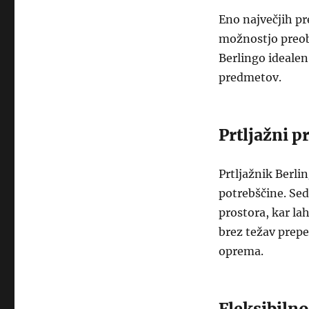
Eno največjih pr
možnostjo preobl
Berlingo idealen
predmetov.
Prtljažni p
Prtljažnik Berlin
potrebščine. Sed
prostora, kar la
brez težav prepe
oprema.
Fleksibilno