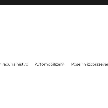
n računalništvo
Avtomobilizem
Posel in izobraževa