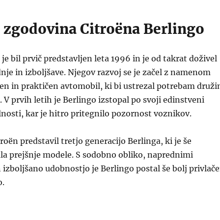
n zgodovina Citroëna Berlingo
je bil prvič predstavljen leta 1996 in je od takrat doživel
nje in izboljšave. Njegov razvoj se je začel z namenom
ren in praktičen avtomobil, ki bi ustrezal potrebam druži
. V prvih letih je Berlingo izstopal po svoji edinstveni
ilnosti, kar je hitro pritegnilo pozornost voznikov.
troën predstavil tretjo generacijo Berlinga, ki je še
la prejšnje modele. S sodobno obliko, naprednimi
 izboljšano udobnostjo je Berlingo postal še bolj privlač
o.