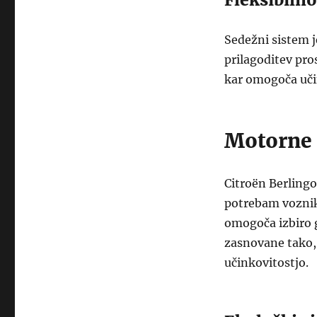
Sedežni sistem 
prilagoditev pro
kar omogoča učin
Motorne r
Citroën Berlingo
potrebam vozniko
omogoča izbiro g
zasnovane tako,
učinkovitostjo.