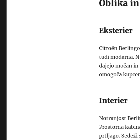
Oblika i
Eksterier
Citroën Berlingo
tudi moderna. Nj
dajejo močan in 
omogoča kupcem, 
Interier
Notranjost Berli
Prostorna kabina
prtljago. Sedeži