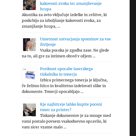
kakovosti zvoka ter zmanjševanje
hrupa
Akustika za avto vključuje izdelke in rešitve, ki
poskrbijo za izboljšanje kakovosti zvoka, za
zmanjšanje hrupa, …
Umetnost ustvarjanja spominov za vse
življenje
Vsaka poroka je zgodba zase. Ne glede
na to, ali gre za intimen obred v ožjem …
Prednost uporabe laserskega
tiskalnika in tonerja
Izbira primernega tonerja je ključna,
če želimo hitro in kvalitetno izdelovati slike in
dokumente. Tonerji uporabljajo …
Kje najhitreje lahko kupite poceni
toner za printer?
Tiskanje dokumentov je za mnoge med
vami postalo povsem vsakodnevno opravilo, ki
vam sicer vzame malo …