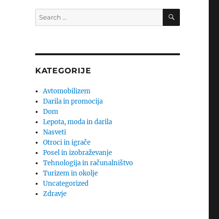
SEARCH
Search
for:
KATEGORIJE
Avtomobilizem
Darila in promocija
Dom
Lepota, moda in darila
Nasveti
Otroci in igrače
Posel in izobraževanje
Tehnologija in računalništvo
Turizem in okolje
Uncategorized
Zdravje