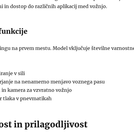
 in dostop do različnih aplikacij med vožnjo.
funkcije
lingu na prvem mestu. Model vključuje številne varnostn
anje v sili
arjanje na nenamerno menjavo voznega pasu
i in kamera za vzvratno vožnjo
r tlaka v pnevmatikah
st in prilagodljivost