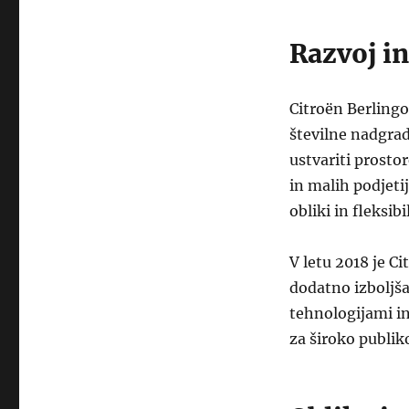
Razvoj i
Citroën Berlingo 
številne nadgrad
ustvariti prosto
in malih podjetij
obliki in fleksib
V letu 2018 je Ci
dodatno izboljša
tehnologijami in
za široko publik