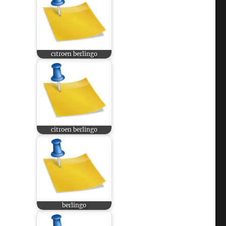
cıtroen berlingo
citroen berlingo
berlingo