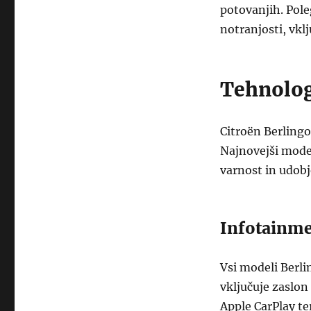
potovanjih. Pole
notranjosti, vkl
Tehnologi
Citroën Berlingo
Najnovejši model
varnost in udobje
Infotainme
Vsi modeli Berl
vključuje zaslon
Apple CarPlay t