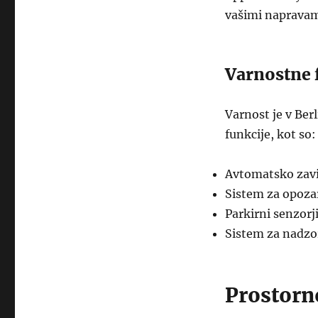
vašimi napravami
Varnostne 
Varnost je v Ber
funkcije, kot so:
Avtomatsko zavir
Sistem za opoz
Parkirni senzorj
Sistem za nadzo
Prostorno