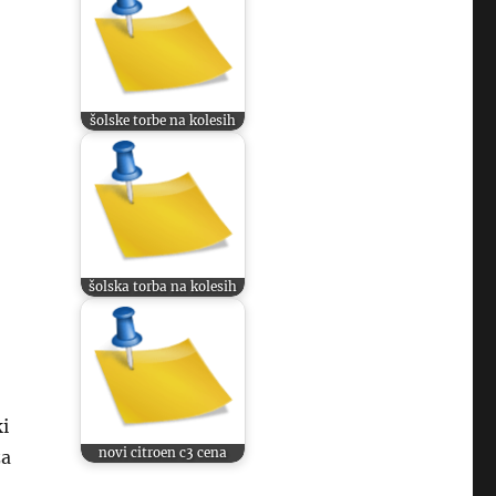
šolske torbe na kolesih
šolska torba na kolesih
i
novi citroen c3 cena
za