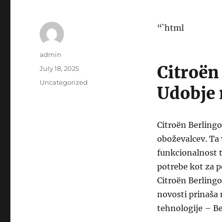
“`html
Author
admin
Citroën
Posted
July 18, 2025
on
Categories
Uncategorized
Udobje 
Citroën Berlingo 
oboževalcev. Ta 
funkcionalnost t
potrebe kot za p
Citroën Berlingo
novosti prinaša 
tehnologije – Be