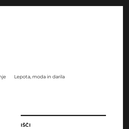
nje
Lepota, moda in darila
IŠČI