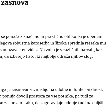
n zasnova
 se ponaša z značilno in praktično obliko, ki je obenem
egova robustna karoserija in široka sprednja rešetka mu
samozavesten videz. Na voljo je v različnih barvah, kar
da izberejo tisto, ki najbolje odraža njihov slog.
nga je zasnovana z mislijo na udobje in funkcionalnost.
 ponuja dovolj prostora za vse potnike, pa tudi za
 so zasnovani tako, da zagotavljajo udobje tudi na daljših