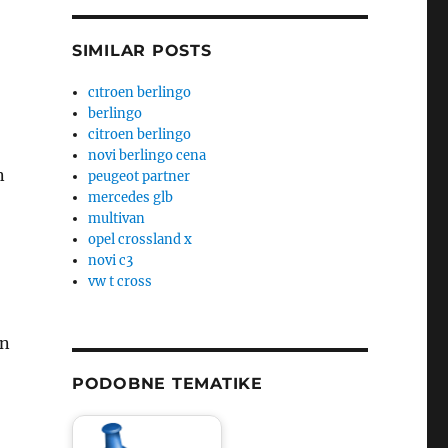
SIMILAR POSTS
cıtroen berlingo
berlingo
citroen berlingo
novi berlingo cena
n
peugeot partner
mercedes glb
multivan
opel crossland x
novi c3
vw t cross
en
PODOBNE TEMATIKE