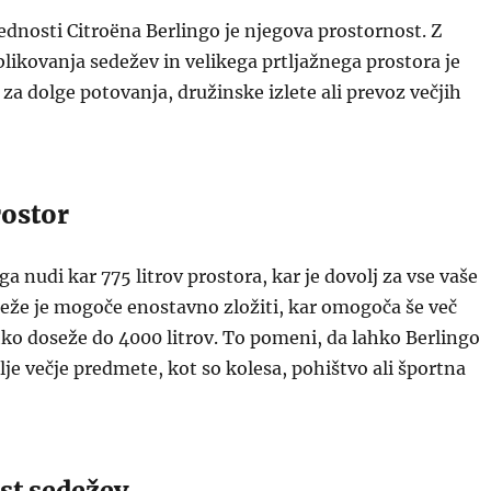
ednosti Citroëna Berlingo je njegova prostornost. Z
ikovanja sedežev in velikega prtljažnega prostora je
 za dolge potovanja, družinske izlete ali prevoz večjih
rostor
ga nudi kar 775 litrov prostora, kar je dovolj za vse vaše
eže je mogoče enostavno zložiti, kar omogoča še več
hko doseže do 4000 litrov. To pomeni, da lahko Berlingo
lje večje predmete, kot so kolesa, pohištvo ali športna
st sedežev