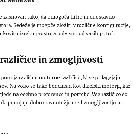
je zasnovan tako, da omogoča hitro in enostavno
stora. Sedeže je mogoče zložiti v različne konfiguracije,
kovito izrabo prostora, odvisno od vaših potreb.
azličice in zmogljivosti
 ponuja različne motorne različice, ki se prilagajajo
v. Na voljo so tako bencinski kot dizelski motorji, kar
lede na osebne preference in potrebe. Vse različice so
 da ponujajo dobro ravnotežje med zmogljivostjo in