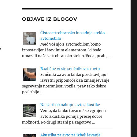
OBJAVE IZ BLOGOV
Čisto vetrobransko in zadnje steklo
avtomobila
Med vožnjo z avtomobilom bomo
e
izpostavljeni številnim elementom, ki bodo
umazali naše vetrobransko steklo. Voda, prah, …
Različne vrste senčnikov za avto
Senčniki za avto lahko predstavljajo
izvrstni pripomoček za zmanjševanje
segrevanja notranjosti vozila. prav tako dobro
poskrbijo …
Nasveti ob nakupu avto akustike
Vemo, da lahko tovarniško vgrajena
avto akustika ponuja precej dobre
možnosti. Po drugi strani pa zagotovo …
Akustika za avto za izboljševanje