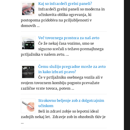
Kaj so infrardeči grelni paneli?
Infrardeči grelni paneli so moderna in
učinkovita oblika ogrevanja, ki
postopoma pridobiva na priljubljenosti v
domovih …
Več tovornega prostora za naš avto
Če že nekaj časa vozimo, smo se
sigurno srečali s težavo premajhnega
prtljažnika v našem avtu. …
Čemu služijo pregradne mreže za avto
in kako izbrati pravo?
Če v prtljažniku osebnega vozila ali v
svojem tovornem kombiju pogosto prevažate
različne vrste tovora, potem …
Strokovno beljenje zob z dolgotrajnim
učinkom
Beli in zdravi zobje so lepotni ideal
zadnjih nekaj let. Zdravje zob in obzobnih tkiv je
…