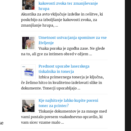
kakovosti zvoka ter zmanjševanje
hrupa
Akustika za avto vključuje izdelke in rešitve, ki
poskrbijo za izboljšanje kakovosti zvoka, za
zmanjšanje hrupa, …
Umetnost ustvarjanja spominov za vse
življenje
Vsaka poroka je zgodba zase. Ne glede
na to, ali gre za intimen obred v ožjem …
Prednost uporabe laserskega
tiskalnika in tonerja
Izbira primernega tonerja je ključna,
če želimo hitro in kvalitetno izdelovati slike in
dokumente. Tonerji uporabljajo …
Kje najhitreje lahko kupite poceni
toner za printer?
Tiskanje dokumentov je za mnoge med
vami postalo povsem vsakodnevno opravilo, ki
se
vam sicer vzame malo …