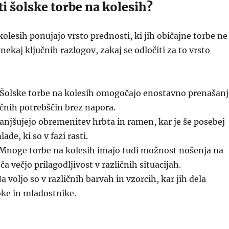
ti šolske torbe na kolesih?
kolesih ponujajo vrsto prednosti, ki jih običajne torbe ne
nekaj ključnih razlogov, zakaj se odločiti za to vrsto
Šolske torbe na kolesih omogočajo enostavno prenašanj
učnih potrebščin brez napora.
njšujejo obremenitev hrbta in ramen, kar je še posebej
e, ki so v fazi rasti.
Mnoge torbe na kolesih imajo tudi možnost nošenja na
 večjo prilagodljivost v različnih situacijah.
a voljo so v različnih barvah in vzorcih, kar jih dela
oke in mladostnike.