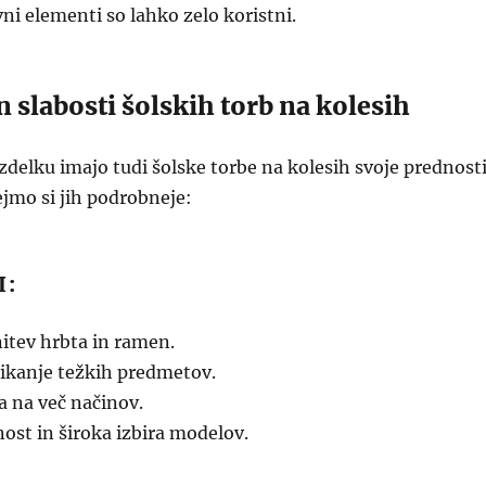
ni elementi so lahko zelo koristni.
n slabosti šolskih torb na kolesih
zdelku imajo tudi šolske torbe na kolesih svoje prednost
ejmo si jih podrobneje:
I:
tev hrbta in ramen.
kanje težkih predmetov.
 na več načinov.
nost in široka izbira modelov.