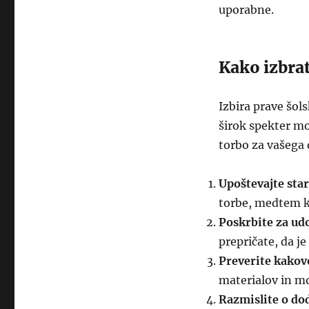
uporabne.
Kako izbrat
Izbira prave šols
širok spekter mo
torbo za vašega 
Upoštevajte star
torbe, medtem ko
Poskrbite za ud
prepričate, da j
Preverite kakovo
materialov in m
Razmislite o do