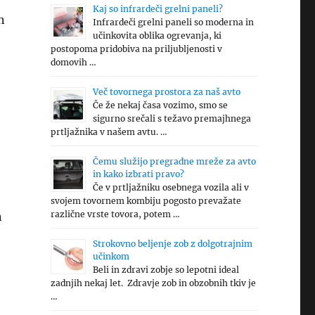
Kaj so infrardeči grelni paneli?
n
Infrardeči grelni paneli so moderna in
učinkovita oblika ogrevanja, ki
postopoma pridobiva na priljubljenosti v
domovih …
Več tovornega prostora za naš avto
Če že nekaj časa vozimo, smo se
sigurno srečali s težavo premajhnega
prtljažnika v našem avtu. …
Čemu služijo pregradne mreže za avto
in kako izbrati pravo?
Če v prtljažniku osebnega vozila ali v
svojem tovornem kombiju pogosto prevažate
različne vrste tovora, potem …
n
Strokovno beljenje zob z dolgotrajnim
učinkom
Beli in zdravi zobje so lepotni ideal
zadnjih nekaj let. Zdravje zob in obzobnih tkiv je
…