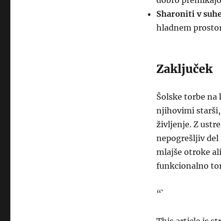
dobro premikajo
Sharoniti v suh
hladnem prostor
Zaključek
Šolske torbe na k
njihovimi starši
življenje. Z ust
nepogrešljiv del 
mlajše otroke al
funkcionalno tor
“`