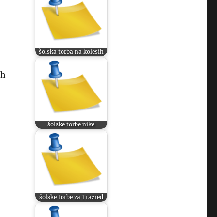
šolska torba na kolesih
ih
šolske torbe nike
šolske torbe za 1 razred