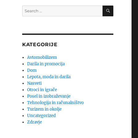
SEARCH
Search
for:
KATEGORIJE
Avtomobilizem
Darila in promocija
Dom
Lepota, moda in darila
Nasveti
Otroci in igrače
Posel in izobraževanje
Tehnologija in računalništvo
Turizem in okolje
Uncategorized
Zdravje