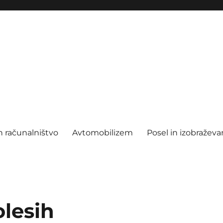
n računalništvo
Avtomobilizem
Posel in izobraževa
olesih