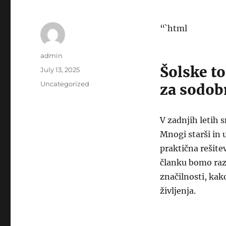
“`html
Author
admin
Šolske to
Posted
July 13, 2025
on
Categories
Uncategorized
za sodob
V zadnjih letih s
Mnogi starši in 
praktična rešitev
članku bomo razi
značilnosti, kak
življenja.