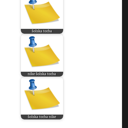
šolska torba
nike šolska torba
šolska torba nike