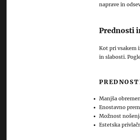
naprave in odsev
Prednosti i
Kot pri vsakem i
in slabosti. Pogl
PREDNOST
Manjša obremeni
Enostavno premi
Možnost nošenja
Estetska privlač