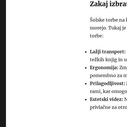
Zakaj izbra
Šolske torbe na 
morejo. Tukaj je 
torbe:
Lažji transport:
težkih knjig in 
Ergonomija:
Zma
pomembno za mlad
Prilagodljivost:
rami, kar omogoča
Estetski videz:
N
privlačne za otr