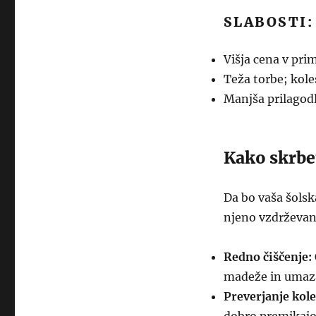
SLABOSTI:
Višja cena v pri
Teža torbe; kole
Manjša prilagodlj
Kako skrbet
Da bo vaša šolsk
njeno vzdrževanj
Redno čiščenje:
madeže in umaza
Preverjanje kole