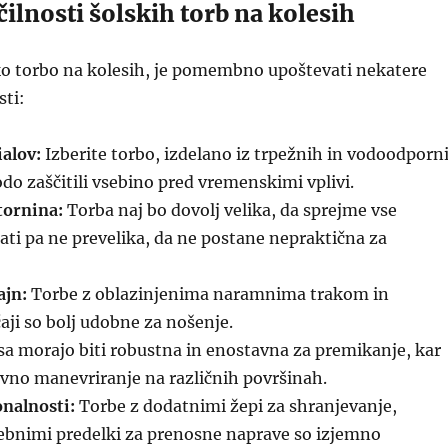
ilnosti šolskih torb na kolesih
sko torbo na kolesih, je pomembno upoštevati nekatere
sti:
alov:
Izberite torbo, izdelano iz trpežnih in vodoodporn
odo zaščitili vsebino pred vremenskimi vplivi.
tornina:
Torba naj bo dovolj velika, da sprejme vse
ati pa ne prevelika, da ne postane nepraktična za
ajn:
Torbe z oblazinjenima naramnima trakom in
čaji so bolj udobne za nošenje.
a morajo biti robustna in enostavna za premikanje, kar
no manevriranje na različnih površinah.
nalnosti:
Torbe z dodatnimi žepi za shranjevanje,
ebnimi predelki za prenosne naprave so izjemno