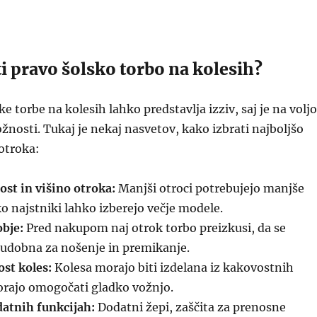
i pravo šolsko torbo na kolesih?
ke torbe na kolesih lahko predstavlja izziv, saj je na voljo
žnosti. Tukaj je nekaj nasvetov, kako izbrati najboljšo
otroka:
ost in višino otroka:
Manjši otroci potrebujejo manjše
 najstniki lahko izberejo večje modele.
obje:
Pred nakupom naj otrok torbo preizkusi, da se
e udobna za nošenje in premikanje.
st koles:
Kolesa morajo biti izdelana iz kakovostnih
orajo omogočati gladko vožnjo.
datnih funkcijah:
Dodatni žepi, zaščita za prenosne