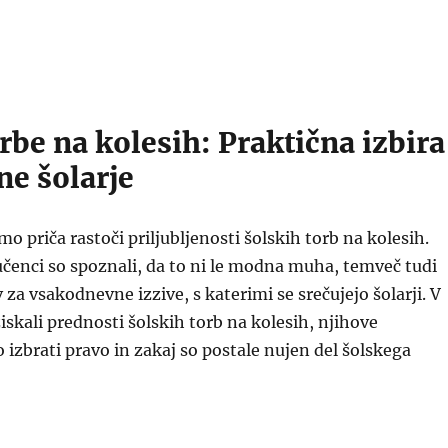
rbe na kolesih: Praktična izbira
ne šolarje
mo priča rastoči priljubljenosti šolskih torb na kolesih.
učenci so spoznali, da to ni le modna muha, temveč tudi
 za vsakodnevne izzive, s katerimi se srečujejo šolarji. V
skali prednosti šolskih torb na kolesih, njihove
o izbrati pravo in zakaj so postale nujen del šolskega