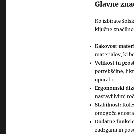
Glavne znač
Ko izbirate šol
ključne značilno
Kakovost materi
materialov, ki b
Velikost in pros
potrebščine, hkr
uporabo.
Ergonomski diz
nastavljivimi ro
Stabilnost:
Koles
omogoča enostav
Dodatne funkcio
zadrgami in pos