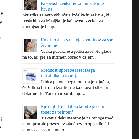
kakovosti zvoka ter zmanjševanje
hrupa
te
Akustika za avto vključuje izdelke in rešitve, ki
v
poskrbijo za izboljšanje kakovosti zvoka, za
zmanjšanje hrupa, …
i
Umetnost ustvarjanja spominov za vse
življenje
Vsaka poroka je zgodba zase. Ne glede
na to, ali gre za intimen obred v ožjem …
Prednost uporabe laserskega
tiskalnika in tonerja
Izbira primernega tonerja je ključna,
če želimo hitro in kvalitetno izdelovati slike in
dokumente. Tonerji uporabljajo …
Kje najhitreje lahko kupite poceni
toner za printer?
Tiskanje dokumentov je za mnoge med
i
vami postalo povsem vsakodnevno opravilo, ki
i
vam sicer vzame malo …