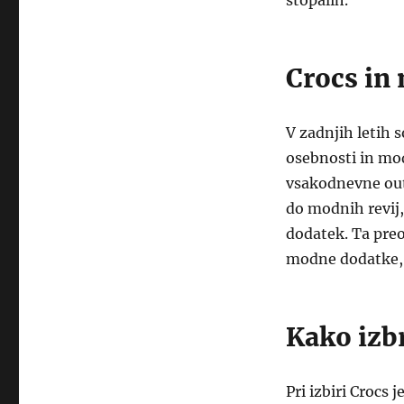
stopalih.
Crocs in
V zadnjih letih 
osebnosti in mod
vsakodnevne outf
do modnih revij,
dodatek. Ta preo
modne dodatke, k
Kako izbr
Pri izbiri Crocs