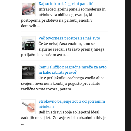
Kaj so infrardeči grelni paneli?
Infrardeči grelni paneli so moderna in
učinkovita oblika ogrevanja, ki
postopoma pridobiva na priljubljenosti v
domovih …
Več tovornega prostora za naš avto
Če že nekaj časa vozimo, smo se
sigurno srečali s težavo premajhnega
prtljažnika v našem avtu. …
Čemu služijo pregradne mreže za avto
in kako izbrati pravo?
Če v prtljažniku osebnega vozila ali v
svojem tovornem kombiju pogosto prevažate
različne vrste tovora, potem …
Strokovno beljenje zob z dolgotrajnim
učinkom
Beli in zdravi zobje so lepotni ideal
zadnjih nekaj let. Zdravje zob in obzobnih tkiv je
…