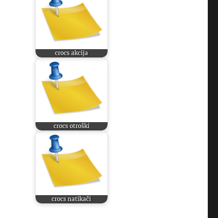
crocs akcija
o
crocs otroški
crocs natikači