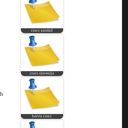
crocs sandali
crocs slovenija
ih
hervis crocs