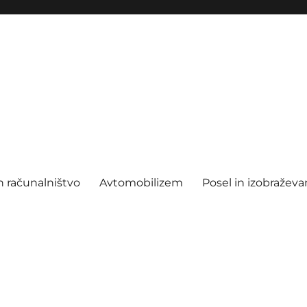
n računalništvo
Avtomobilizem
Posel in izobraževa