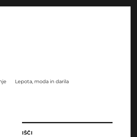
nje
Lepota, moda in darila
IŠČI