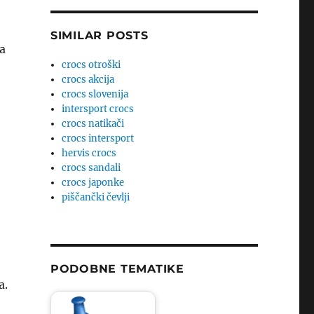
SIMILAR POSTS
ta
crocs otroški
crocs akcija
crocs slovenija
intersport crocs
crocs natikači
crocs intersport
hervis crocs
crocs sandali
crocs japonke
piščančki čevlji
PODOBNE TEMATIKE
a.