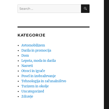
SEARCH
Search
for:
KATEGORIJE
Avtomobilizem
Darila in promocija
Dom
Lepota, moda in darila
Nasveti
Otroci in igrače
Posel in izobraževanje
Tehnologija in računalništvo
Turizem in okolje
Uncategorized
Zdravje