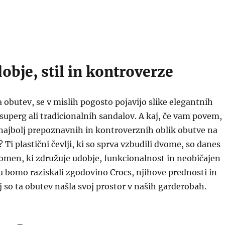
obje, stil in kontroverze
obutev, se v mislih pogosto pojavijo slike elegantnih
superg ali tradicionalnih sandalov. A kaj, če vam povem,
najbolj prepoznavnih in kontroverznih oblik obutve na
 Ti plastični čevlji, ki so sprva vzbudili dvome, so danes
nomen, ki združuje udobje, funkcionalnost in neobičajen
ku bomo raziskali zgodovino Crocs, njihove prednosti in
aj so ta obutev našla svoj prostor v naših garderobah.