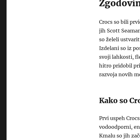
Zgodovin
Crocs so bili prv
jih Scott Seama
so želeli ustvari
Izdelani so iz p
svoji lahkosti, 
hitro pridobil pr
razvoja novih m
Kako so Cr
Prvi uspeh Crocs
vodoodporni, eno
Kmalu so jih zače