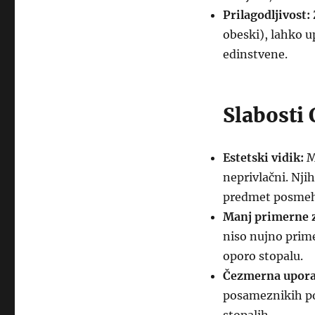
Prilagodljivost:
obeski), lahko up
edinstvene.
Slabosti 
Estetski vidik:
Mn
neprivlačni. Nji
predmet posmeh
Manj primerne z
niso nujno prime
oporo stopalu.
Čezmerna upora
posameznikih pov