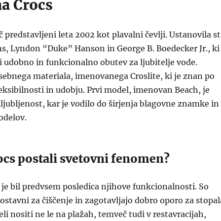
a Crocs
ič predstavljeni leta 2002 kot plavalni čevlji. Ustanovila s
ns, Lyndon “Duke” Hanson in George B. Boedecker Jr., ki
ti udobno in funkcionalno obutev za ljubitelje vode.
osebnega materiala, imenovanega Croslite, ki je znan po
fleksibilnosti in udobju. Prvi model, imenovan Beach, je
iljubljenost, kar je vodilo do širjenja blagovne znamke in
odelov.
ocs postali svetovni fenomen?
 je bil predvsem posledica njihove funkcionalnosti. So
stavni za čiščenje in zagotavljajo dobro oporo za stopal
li nositi ne le na plažah, temveč tudi v restavracijah,