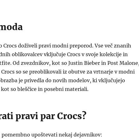
 moda
so Crocs doživeli pravi modni preporod. Vse več znanih
nih oblikovalcev vključuje Crocs v svoje kolekcije in
ite. Od zvezdnikov, kot so Justin Bieber in Post Malone
 Crocs so se preoblikovali iz obutve za vrtnarje v modni
brazba je privedla do novih modelov, ki vključujejo
ot so bleščice in posebni materiali.
ati pravi par Crocs?
 je pomembno upoštevati nekaj dejavnikov: