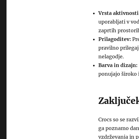
Vrsta aktivnosti
uporabljati v vo
zaprtih prostori
Prilagoditev:
Pre
pravilno prilega
nelagodje.
Barva in dizajn:
ponujajo široko i
Zaključe
Crocs so se razv
ga poznamo dane
vzdrževanja in pr