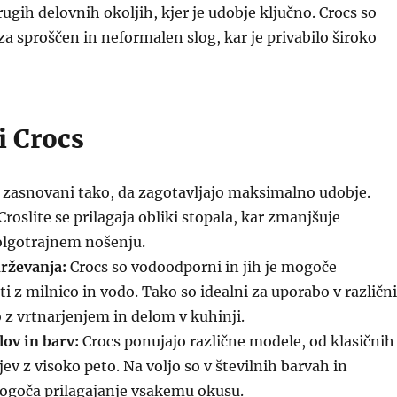
rugih delovnih okoljih, kjer je udobje ključno. Crocs so
za sproščen in neformalen slog, kar je privabilo široko
i Crocs
 zasnovani tako, da zagotavljajo maksimalno udobje.
roslite se prilagaja obliki stopala, kar zmanjšuje
dolgotrajnem nošenju.
rževanja:
Crocs so vodoodporni in jih je mogoče
ti z milnico in vodo. Tako so idealni za uporabo v različn
o z vrtnarjenjem in delom v kuhinji.
lov in barv:
Crocs ponujajo različne modele, od klasičnih
ev z visoko peto. Na voljo so v številnih barvah in
mogoča prilagajanje vsakemu okusu.