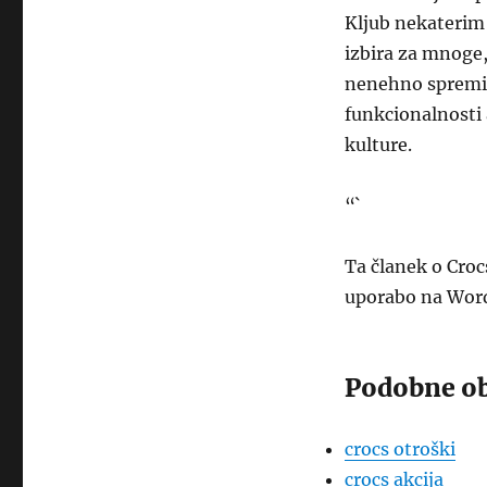
Kljub nekaterim 
izbira za mnoge,
nenehno spreminj
funkcionalnosti 
kulture.
“`
Ta članek o Croc
uporabo na Wor
Podobne ob
crocs otroški
crocs akcija