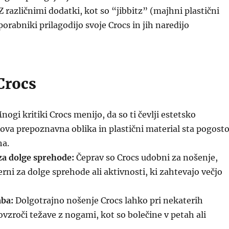
Z različnimi dodatki, kot so “jibbitz” (majhni plastični
orabniki prilagodijo svoje Crocs in jih naredijo
Crocs
ogi kritiki Crocs menijo, da so ti čevlji estetsko
hova prepoznavna oblika in plastični material sta pogost
a.
a dolge sprehode:
Čeprav so Crocs udobni za nošenje,
rni za dolge sprehode ali aktivnosti, ki zahtevajo večjo
ba:
Dolgotrajno nošenje Crocs lahko pri nekaterih
zroči težave z nogami, kot so bolečine v petah ali