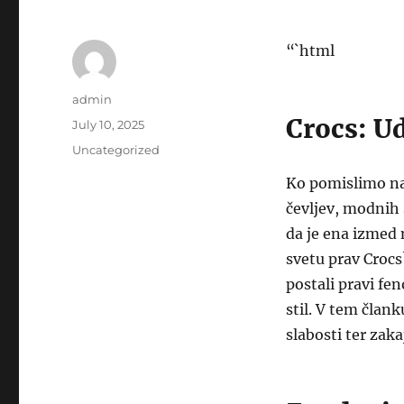
“`html
Author
admin
Crocs: Ud
Posted
July 10, 2025
on
Categories
Uncategorized
Ko pomislimo na 
čevljev, modnih 
da je ena izmed 
svetu prav Crocs?
postali pravi fe
stil. V tem član
slabosti ter zak