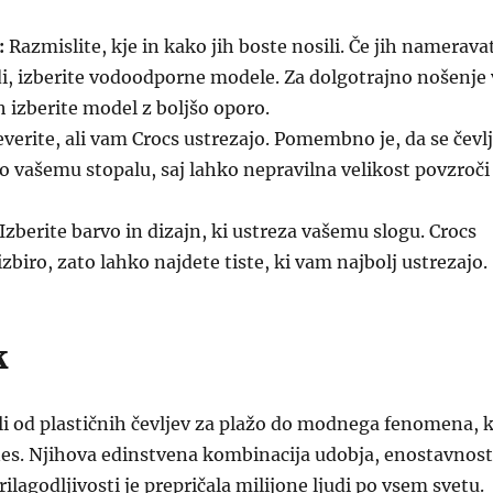
:
Razmislite, kje in kako jih boste nosili. Če jih namerava
di, izberite vodoodporne modele. Za dolgotrajno nošenje 
h izberite model z boljšo oporo.
verite, ali vam Crocs ustrezajo. Pomembno je, da se čevlj
jo vašemu stopalu, saj lahko nepravilna velikost povzroči
Izberite barvo in dizajn, ki ustreza vašemu slogu. Crocs
zbiro, zato lahko najdete tiste, ki vam najbolj ustrezajo.
k
ili od plastičnih čevljev za plažo do modnega fenomena, k
s. Njihova edinstvena kombinacija udobja, enostavnost
ilagodljivosti je prepričala milijone ljudi po vsem svetu.