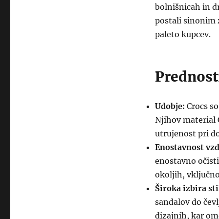
bolnišnicah in d
postali sinonim 
paleto kupcev.
Prednost
Udobje:
Crocs so
Njihov material C
utrujenost pri 
Enostavnost vzd
enostavno očisti
okoljih, vključn
Široka izbira sti
sandalov do čevlj
dizajnih, kar o