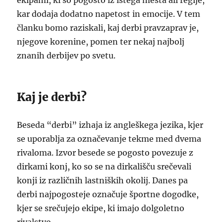
ekipami, ki so pogosto iz istega mesta ali regije,
kar dodaja dodatno napetost in emocije. V tem
članku bomo raziskali, kaj derbi pravzaprav je,
njegove korenine, pomen ter nekaj najbolj
znanih derbijev po svetu.
Kaj je derbi?
Beseda “derbi” izhaja iz angleškega jezika, kjer
se uporablja za označevanje tekme med dvema
rivaloma. Izvor besede se pogosto povezuje z
dirkami konj, ko so se na dirkališču srečevali
konji iz različnih lastniških okolij. Danes pa
derbi najpogosteje označuje športne dogodke,
kjer se srečujejo ekipe, ki imajo dolgoletno