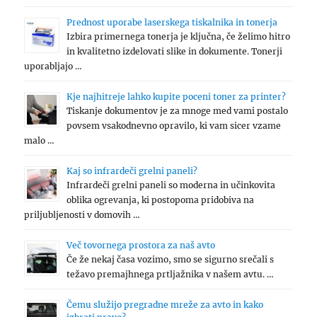
Prednost uporabe laserskega tiskalnika in tonerja
Izbira primernega tonerja je ključna, če želimo hitro
in kvalitetno izdelovati slike in dokumente. Tonerji
uporabljajo …
Kje najhitreje lahko kupite poceni toner za printer?
Tiskanje dokumentov je za mnoge med vami postalo
povsem vsakodnevno opravilo, ki vam sicer vzame
malo …
Kaj so infrardeči grelni paneli?
Infrardeči grelni paneli so moderna in učinkovita
oblika ogrevanja, ki postopoma pridobiva na
priljubljenosti v domovih …
Več tovornega prostora za naš avto
Če že nekaj časa vozimo, smo se sigurno srečali s
težavo premajhnega prtljažnika v našem avtu. …
Čemu služijo pregradne mreže za avto in kako