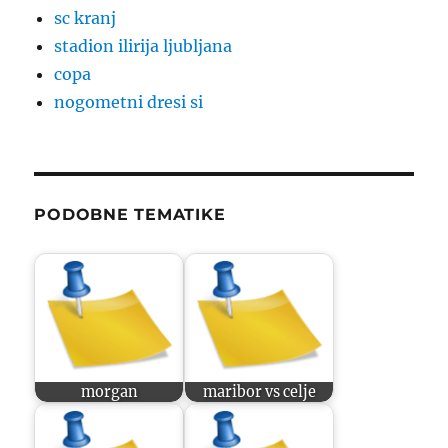
sc kranj
stadion ilirija ljubljana
copa
nogometni dresi si
PODOBNE TEMATIKE
morgan
maribor vs celje