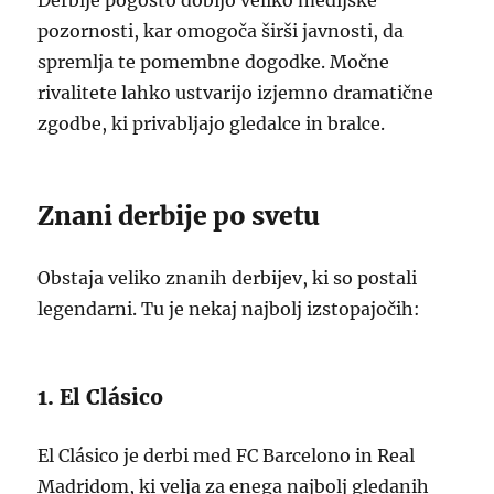
Derbije pogosto dobijo veliko medijske
pozornosti, kar omogoča širši javnosti, da
spremlja te pomembne dogodke. Močne
rivalitete lahko ustvarijo izjemno dramatične
zgodbe, ki privabljajo gledalce in bralce.
Znani derbije po svetu
Obstaja veliko znanih derbijev, ki so postali
legendarni. Tu je nekaj najbolj izstopajočih:
1. El Clásico
El Clásico je derbi med FC Barcelono in Real
Madridom, ki velja za enega najbolj gledanih