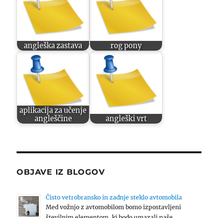
angleška zastava
rog pony
aplikacija za učenje
angleščine
angleški vrt
OBJAVE IZ BLOGOV
Čisto vetrobransko in zadnje steklo avtomobila
Med vožnjo z avtomobilom bomo izpostavljeni
številnim elementom, ki bodo umazali naše