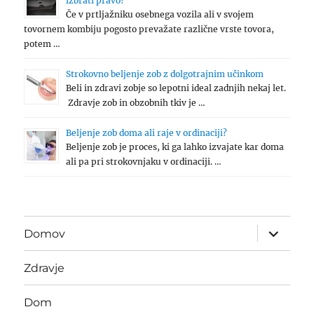
izbrati pravo?
Če v prtljažniku osebnega vozila ali v svojem
tovornem kombiju pogosto prevažate različne vrste tovora,
potem …
Strokovno beljenje zob z dolgotrajnim učinkom
Beli in zdravi zobje so lepotni ideal zadnjih nekaj let.
Zdravje zob in obzobnih tkiv je …
Beljenje zob doma ali raje v ordinaciji?
Beljenje zob je proces, ki ga lahko izvajate kar doma
ali pa pri strokovnjaku v ordinaciji. …
expand
Domov
child
menu
Zdravje
Dom