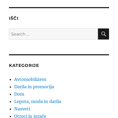
IŠČI
SE
Search
for:
KATEGORIJE
Avtomobilizem
Darila in promocija
Dom
Lepota, moda in darila
Nasveti
Otroci in igrače