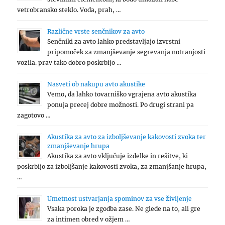
vetrobransko steklo. Voda, prah, …
Različne vrste senčnikov za avto
Senčniki za avto lahko predstavljajo izvrstni
pripomoček za zmanjševanje segrevanja notranjosti
vozila. prav tako dobro poskrbijo …
Nasveti ob nakupu avto akustike
Vemo, da lahko tovarniško vgrajena avto akustika
ponuja precej dobre možnosti. Po drugi strani pa
zagotovo …
Akustika za avto za izboljševanje kakovosti zvoka ter
zmanjševanje hrupa
Akustika za avto vključuje izdelke in rešitve, ki
poskrbijo za izboljšanje kakovosti zvoka, za zmanjšanje hrupa,
…
Umetnost ustvarjanja spominov za vse življenje
Vsaka poroka je zgodba zase. Ne glede na to, ali gre
za intimen obred v ožjem …