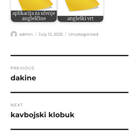
aplikacija za učenje
angleščine
angleški vrt
Author
Posted
Categories
admin
July 13, 2025
Uncategorized
on
Post
PREVIOUS
navigation
dakine
Previous
post:
NEXT
kavbojski klobuk
Next
post: