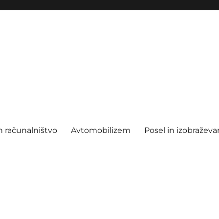
n računalništvo
Avtomobilizem
Posel in izobraževa