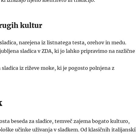
ki izražajo njeno identiteto in tradicijo.
drugih kultur
ladica, narejena iz listnatega testa, orehov in medu.
jubljena sladica v ZDA, ki jo lahko pripravimo na različne
sladica iz riževe moke, ki je pogosto polnjena z
k
rosta beseda za sladice, temveč zajema bogato kulturo,
hološke učinke uživanja v sladkem. Od klasičnih italijansk