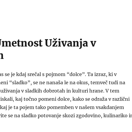
Umetnost Uživanja v
m
 se je kdaj srečal s pojmom “dolce”. Ta izraz, ki v
meni “sladko”, se ne nanaša le na okus, temveč tudi na
uživanja v sladkih dobrotah in kulturi hrane. V tem
skali, kaj točno pomeni dolce, kako se odraža v različni
 zakaj je ta pojem tako pomemben v našem vsakdanjem
avite se na sladko potovanje skozi zgodovino, kulinariko i