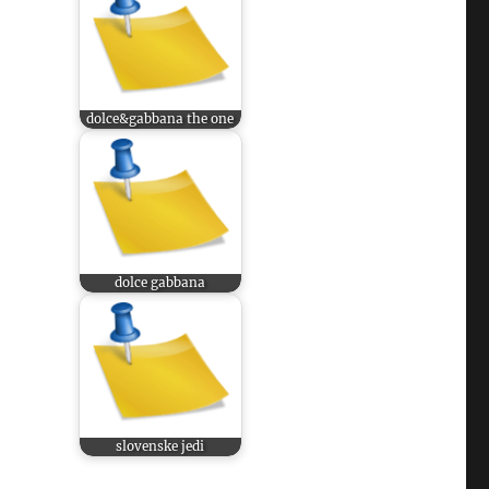
dolce&gabbana the one
dolce gabbana
slovenske jedi