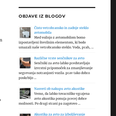
OBJAVE IZ BLOGOV
Čisto vetrobransko in zadnje steklo
avtomobila
Med vožnjo z avtomobilom bomo
in
izpostavljeni številnim elementom, ki bodo
umazali naše vetrobransko steklo. Voda, prah, …
Različne vrste senčnikov za avto
Senčniki za avto lahko predstavljajo
izvrstni pripomoček za zmanjševanje
segrevanja notranjosti vozila. prav tako dobro
poskrbijo …
Nasveti ob nakupu avto akustike
Vemo, da lahko tovarniško vgrajena
avto akustika ponuja precej dobre
o
možnosti. Po drugi strani pa zagotovo …
Akustika za avto za izboljševanje