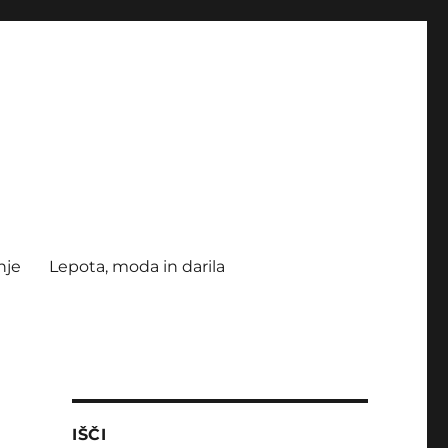
nje
Lepota, moda in darila
IŠČI