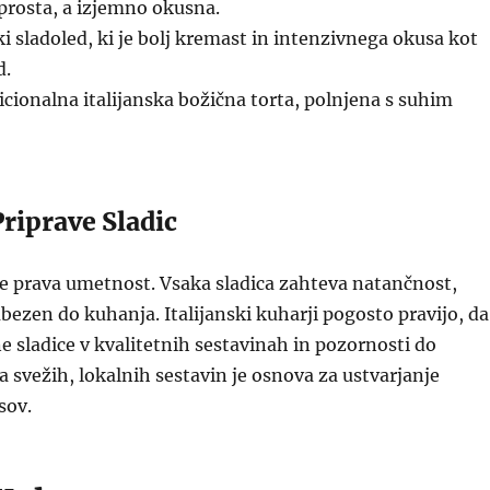
prosta, a izjemno okusna.
ki sladoled, ki je bolj kremast in intenzivnega okusa kot
d.
cionalna italijanska božična torta, polnjena s suhim
riprave Sladic
je prava umetnost. Vsaka sladica zahteva natančnost,
ubezen do kuhanja. Italijanski kuharji pogosto pravijo, da
ne sladice v kvalitetnih sestavinah in pozornosti do
a svežih, lokalnih sestavin je osnova za ustvarjanje
sov.