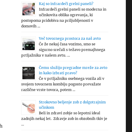
Kaj so infrardeči grelni paneli?
Infrardeči grelni paneli so moderna in
učinkovita oblika ogrevanja, ki
postopoma pridobiva na priljubljenosti v
domovih …
Več tovornega prostora za naš avto
Če že nekaj časa vozimo, smo se
sigurno srečali s težavo premajhnega
prtljažnika v našem avtu. …
Čemu služijo pregradne mreže za avto
in kako izbrati pravo?
Če v prtljažniku osebnega vozila ali v
svojem tovornem kombiju pogosto prevažate
različne vrste tovora, potem …
Strokovno beljenje zob z dolgotrajnim
učinkom
Beli in zdravi zobje so lepotni ideal
zadnjih nekaj let. Zdravje zob in obzobnih tkiv je
…
ih