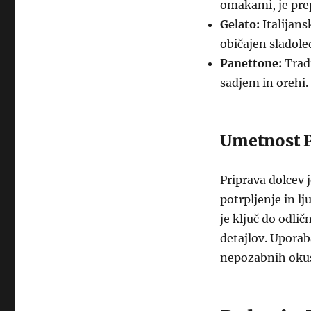
omakami, je pre
Gelato:
Italijans
običajen sladole
Panettone:
Tradi
sadjem in orehi.
Umetnost P
Priprava dolcev 
potrpljenje in lj
je ključ do odlič
detajlov. Uporab
nepozabnih oku