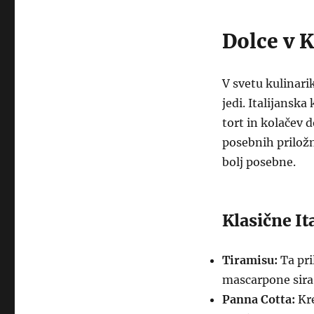
Dolce v K
V svetu kulinarik
jedi. Italijanska
tort in kolačev d
posebnih priložn
bolj posebne.
Klasične It
Tiramisu:
Ta pri
mascarpone sira,
Panna Cotta:
Kre