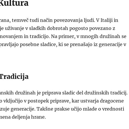
Kultura
rana, temveč tudi način povezovanja ljudi. V Italiji in
je uživanje v sladkih dobrotah pogosto povezano z
novanjem in tradicijo. Na primer, v mnogih družinah se
ravljajo posebne sladice, ki se prenašajo iz generacije v
Tradicija
janskih družinah je priprava sladic del družinskih tradicij.
o vključijo v postopek priprave, kar ustvarja dragocene
uje generacije. Takšne prakse učijo mlade o vrednosti
mena deljenja hrane.