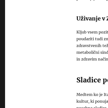
Uživanje v
Kljub vsem pozi
poudariti tudi z
zdravstvenih tež
metabolični sind
in zdravim način
Sladice p
Medtem ko je Ita
kultur, ki ponuj