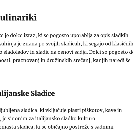
ulinariki
e je dolce izraz, ki se pogosto uporablja za opis sladkih
 kuhinja je znana po svojih sladicah, ki segajo od klasični
o sladoledov in sladic na osnovi sadja. Dolci so pogosto d
osti, praznovanj in družinskih srečanj, kar jih naredi še
alijanske Sladice
ljubljena sladica, ki vključuje plasti piškotov, kave in
 je sinonim za italijansko sladko kulturo.
masta sladica, ki se običajno postreže s sadnimi