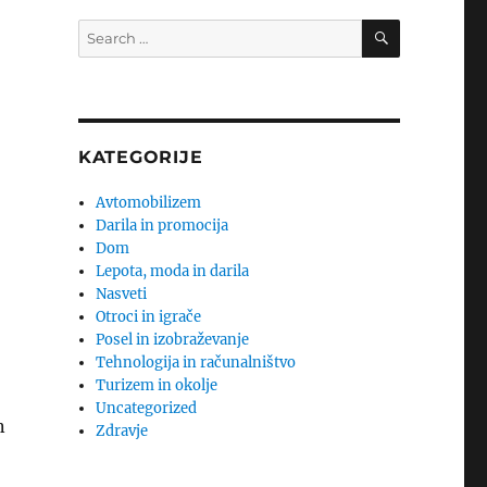
SEARCH
Search
for:
KATEGORIJE
Avtomobilizem
Darila in promocija
Dom
Lepota, moda in darila
Nasveti
Otroci in igrače
Posel in izobraževanje
Tehnologija in računalništvo
Turizem in okolje
Uncategorized
n
Zdravje