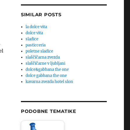
SIMILAR POSTS
la dolce vita
dolce vita
sladice
h
pasticceria
el
poletne sladice
slaščičarna zvezda
slaščičarne v ljubljani
dolce&gabbana the one
dolce gabbana the one
kavarna zvezda hotel slon
PODOBNE TEMATIKE