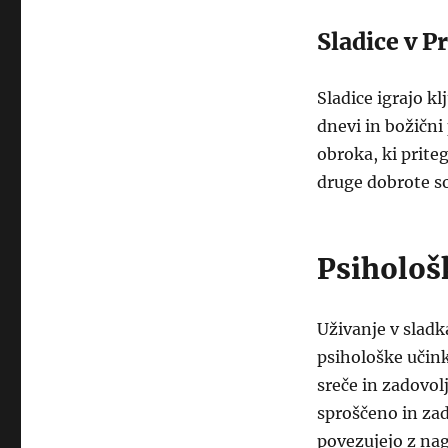
Sladice v P
Sladice igrajo k
dnevi in božični
obroka, ki prite
druge dobrote so
Psihološ
Uživanje v sladk
psihološke učink
sreče in zadovol
sproščeno in zad
povezujejo z nag