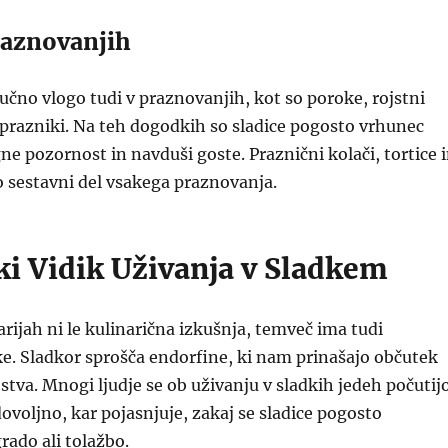
raznovanjih
ljučno vlogo tudi v praznovanjih, kot so poroke, rojstni
 prazniki. Na teh dogodkih so sladice pogosto vrhunec
gne pozornost in navduši goste. Praznični kolači, tortice 
 sestavni del vsakega praznovanja.
ki Vidik Uživanja v Sladkem
arijah ni le kulinarična izkušnja, temveč ima tudi
e. Sladkor sprošča endorfine, ki nam prinašajo občutek
jstva. Mnogi ljudje se ob uživanju v sladkih jedeh počutij
ovoljno, kar pojasnjuje, zakaj se sladice pogosto
rado ali tolažbo.