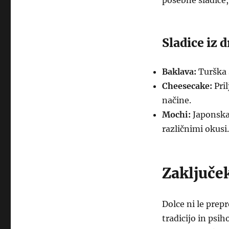
posebne sladice, 
Sladice iz 
Baklava:
Turška s
Cheesecake:
Pril
načine.
Mochi:
Japonska 
različnimi okusi.
Zaključe
Dolce ni le prep
tradicijo in psi