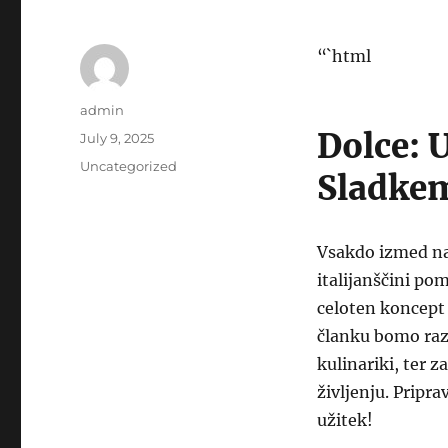
“`html
Author
admin
Dolce: 
Posted
July 9, 2025
on
Categories
Uncategorized
Sladke
Vsakdo izmed nas
italijanščini po
celoten koncept 
članku bomo razi
kulinariki, ter
življenju. Pripr
užitek!