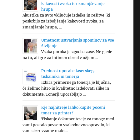
kakovosti zvoka ter zmanjševanje
hrupa
Akustika za avto vključuje izdelke in rešitve, ki
poskrbijo za izboljšanje kakovosti zvoka, za
zmanjšanje hrupa, …
Umetnost ustvarjanja spominov za vse
življenje
Vsaka poroka je zgodba zase. Ne glede
na to, ali gre za intimen obred v ožjem …
Prednost uporabe laserskega
tiskalnika in tonerja
Izbira primernega tonerja je ključna,
če želimo hitro in kvalitetno izdelovati slike in
dokumente. Tonerji uporabljajo …
Kje najhitreje lahko kupite poceni
toner za printer?
Tiskanje dokumentov je za mnoge med
vami postalo povsem vsakodnevno opravilo, ki
vam sicer vzame malo …