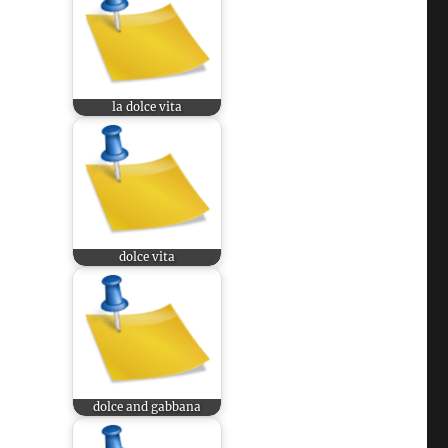
la dolce vita
dolce vita
dolce and gabbana