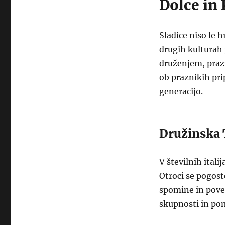
Dolce in 
Sladice niso le h
drugih kulturah 
druženjem, praz
ob praznikih prip
generacijo.
Družinska 
V številnih itali
Otroci se pogost
spomine in povez
skupnosti in po