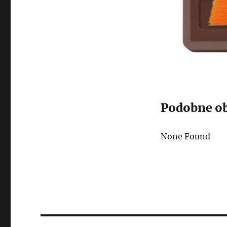
Podobne ob
None Found
Post