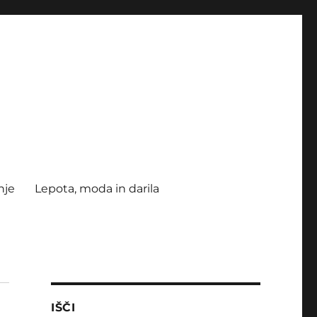
nje
Lepota, moda in darila
IŠČI