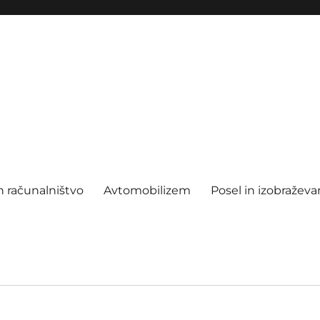
n računalništvo
Avtomobilizem
Posel in izobraževa