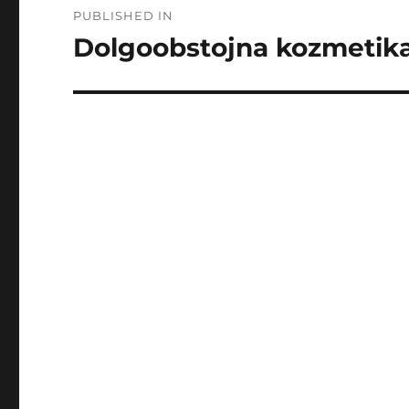
PUBLISHED IN
navigation
Dolgoobstojna kozmetika