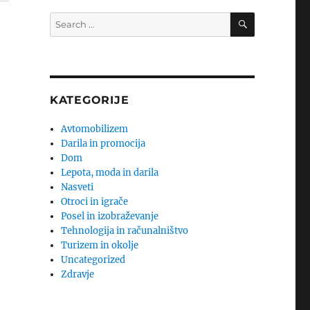
SEARCH
Search
for:
KATEGORIJE
Avtomobilizem
Darila in promocija
Dom
Lepota, moda in darila
Nasveti
Otroci in igrače
Posel in izobraževanje
Tehnologija in računalništvo
Turizem in okolje
Uncategorized
Zdravje