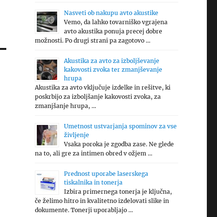
Nasveti ob nakupu avto akustike
Vemo, da lahko tovarniško vgrajena
avto akustika ponuja precej dobre
možnosti. Po drugi strani pa zagotovo …
Akustika za avto za izboljševanje
kakovosti zvoka ter zmanjševanje
hrupa
Akustika za avto vključuje izdelke in rešitve, ki
poskrbijo za izboljšanje kakovosti zvoka, za
zmanjšanje hrupa, …
Umetnost ustvarjanja spominov za vse
življenje
Vsaka poroka je zgodba zase. Ne glede
na to, ali gre za intimen obred v ožjem …
Prednost uporabe laserskega
tiskalnika in tonerja
Izbira primernega tonerja je ključna,
če želimo hitro in kvalitetno izdelovati slike in
dokumente. Tonerji uporabljajo …