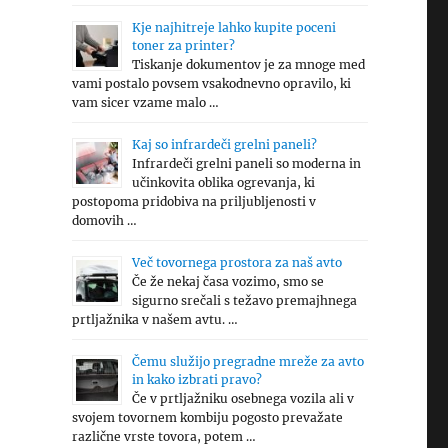
Kje najhitreje lahko kupite poceni
toner za printer?
Tiskanje dokumentov je za mnoge med
vami postalo povsem vsakodnevno opravilo, ki
vam sicer vzame malo …
Kaj so infrardeči grelni paneli?
Infrardeči grelni paneli so moderna in
učinkovita oblika ogrevanja, ki
postopoma pridobiva na priljubljenosti v
domovih …
Več tovornega prostora za naš avto
Če že nekaj časa vozimo, smo se
sigurno srečali s težavo premajhnega
prtljažnika v našem avtu. …
Čemu služijo pregradne mreže za avto
in kako izbrati pravo?
Če v prtljažniku osebnega vozila ali v
svojem tovornem kombiju pogosto prevažate
različne vrste tovora, potem …