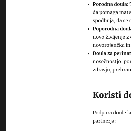
Porodna doula:
T
da pomaga materi
spodbuja, da se 
Poporodna doul
novo življenje z
novorojenčka i
Doula za perina
nosečnostjo, po
zdravju, prehran
Koristi d
Podpora doule la
partnerja: