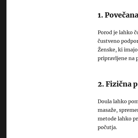
1. Povečan
Porod je lahko 
čustveno podporo
Ženske, ki imajo
pripravljene na 
2. Fizična 
Doula lahko pom
masaže, spremem
metode lahko pr
počutja.