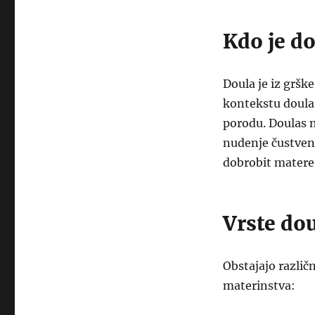
Kdo je d
Doula je iz gršk
kontekstu doula 
porodu. Doulas n
nudenje čustvene
dobrobit matere
Vrste do
Obstajajo različn
materinstva: