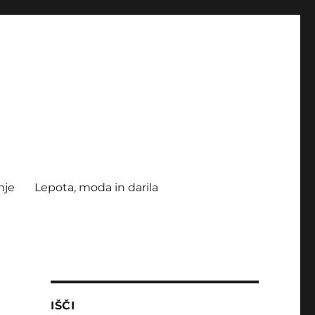
nje
Lepota, moda in darila
IŠČI