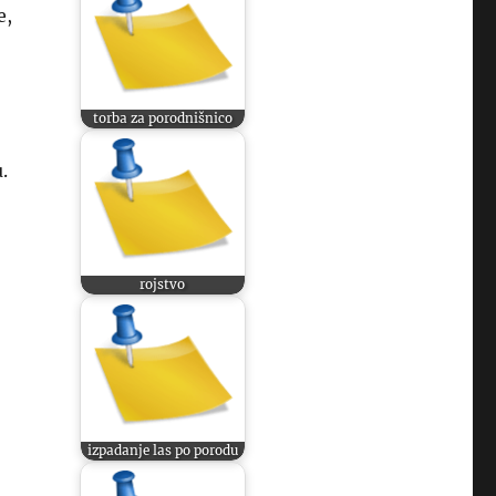
e,
torba za porodnišnico
.
rojstvo
izpadanje las po porodu