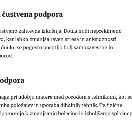
a čustvena podpora
čustveno zahtevna izkušnja. Doula nudi neprekinjeno
, kar lahko zmanjša raven stresa in anksioznosti.
 doulo, se pogosto počutijo bolj samozavestne in
porod.
podpora
aga pri udobju matere med porodom s tehnikami, kot s
ba položajev in uporaba dihalnih tehnik. Te fizične
ipomorejo k zmanjšanju bolečine in izboljšanju splošne