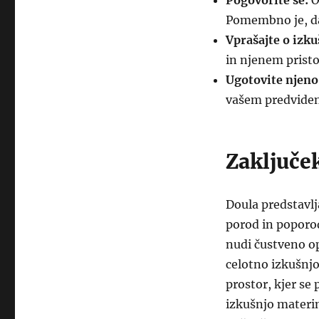
Pogovorite se:
O
Pomembno je, da
Vprašajte o izku
in njenem prist
Ugotovite njeno 
vašem predvide
Zaključe
Doula predstavl
porod in poporo
nudi čustveno op
celotno izkušnjo
prostor, kjer se 
izkušnjo materin