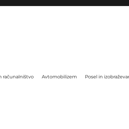
n računalništvo
Avtomobilizem
Posel in izobraževa