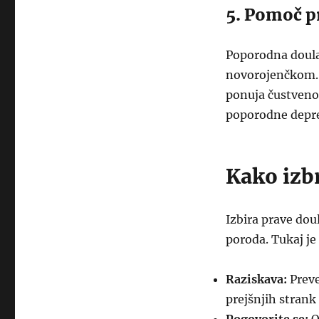
5. Pomoč pr
Poporodna doula 
novorojenčkom. 
ponuja čustveno
poporodne depre
Kako izb
Izbira prave dou
poroda. Tukaj je
Raziskava:
Preve
prejšnjih strank a