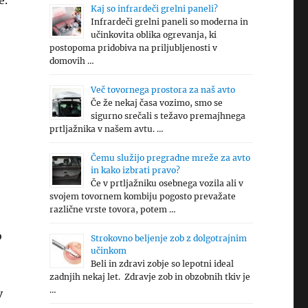
e.
Kaj so infrardeči grelni paneli?
Infrardeči grelni paneli so moderna in
učinkovita oblika ogrevanja, ki
postopoma pridobiva na priljubljenosti v
domovih …
Več tovornega prostora za naš avto
Če že nekaj časa vozimo, smo se
sigurno srečali s težavo premajhnega
prtljažnika v našem avtu. …
Čemu služijo pregradne mreže za avto
in kako izbrati pravo?
Če v prtljažniku osebnega vozila ali v
svojem tovornem kombiju pogosto prevažate
različne vrste tovora, potem …
o
Strokovno beljenje zob z dolgotrajnim
učinkom
Beli in zdravi zobje so lepotni ideal
zadnjih nekaj let. Zdravje zob in obzobnih tkiv je
…
v