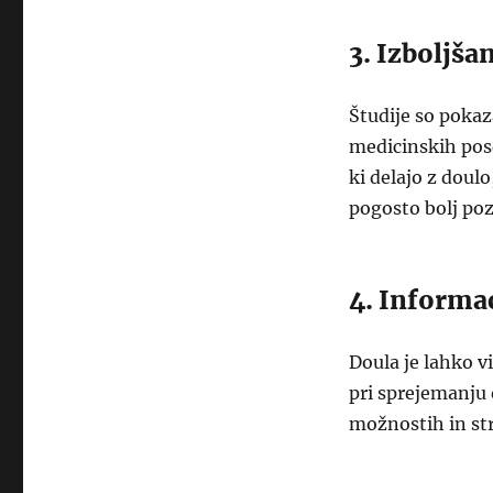
3. Izboljša
Študije so pokaz
medicinskih pose
ki delajo z doul
pogosto bolj poz
4. Informac
Doula je lahko v
pri sprejemanju
možnostih in str