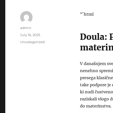
“`html
Author
admin
Doula: 
Posted
July 16, 2025
on
Categories
Uncategorized
materin
V današnjem svet
nenehno spreminj
presega klasične
take podpore je
ki nudi čustven
raziskali vlogo 
do materinstva.