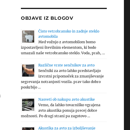
OBJAVE IZ BLOGOV
Čisto vetrobransko in zadnje steklo
avtomobila
Med vožnjo z avtomobilom bomo
izpostavljeni številnim elementom, ki bodo
umazali naše vetrobransko steklo. Voda, prah, …
Različne vrste senčnikov za avto
Senčniki za avto lahko predstavljajo
izvrstni pripomoček za zmanjševanje
segrevanja notranjosti vozila. prav tako dobro
poskrbijo …
u
Nasveti ob nakupu avto akustike
Vemo, da lahko tovarniško vgrajena
avto akustika ponuja precej dobre
možnosti. Po drugi strani pa zagotovo …
Akustika za avto za izboljševanje