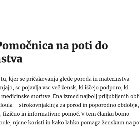
Pomočnica na poti do
stva
u, kjer se pričakovanja glede poroda in materinstva
ajo, se pojavlja vse več žensk, ki iščejo podporo, ki
 medicinske storitve. Ena izmed najbolj priljubljenih obl
 doula – strokovnjakinja za porod in poporodno obdobje,
o, fizično in informativno pomoč. V tem članku bomo
doule, njene koristi in kako lahko pomaga ženskam na po