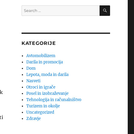
SEARCH
Search
for:
KATEGORIJE
Avtomobilizem
Darila in promocija
Dom
Lepota, moda in darila
Nasveti
Otroci in igrače
ik
Posel in izobraževanje
Tehnologija in računalništvo
Turizem in okolje
Uncategorized
ti
Zdravje