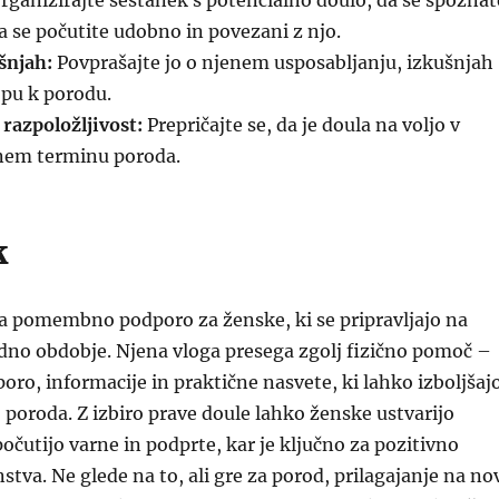
rganizirajte sestanek s potencialno doulo, da se spoznat
 se počutite udobno in povezani z njo.
šnjah:
Povprašajte jo o njenem usposabljanju, izkušnjah
opu k porodu.
razpoložljivost:
Prepričajte se, da je doula na voljo v
nem terminu poroda.
k
ja pomembno podporo za ženske, ki se pripravljajo na
dno obdobje. Njena vloga presega zgolj fizično pomoč –
oro, informacije in praktične nasvete, ki lahko izboljšaj
 poroda. Z izbiro prave doule lahko ženske ustvarijo
počutijo varne in podprte, kar je ključno za pozitivno
stva. Ne glede na to, ali gre za porod, prilagajanje na no