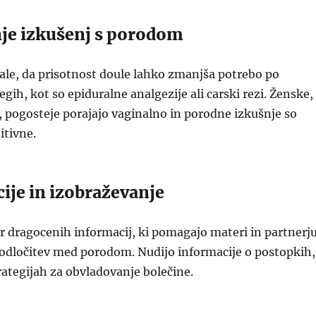
nje izkušenj s porodom
ale, da prisotnost doule lahko zmanjša potrebo po
gih, kot so epiduralne analgezije ali carski rezi. Ženske,
o, pogosteje porajajo vaginalno in porodne izkušnje so
itivne.
ije in izobraževanje
ir dragocenih informacij, ki pomagajo materi in partnerj
 odločitev med porodom. Nudijo informacije o postopkih,
ategijah za obvladovanje bolečine.