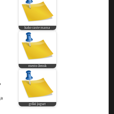
kako raste mama
mesto žensk
o
ga
grški jogurt