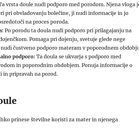
a vrsta doule nudi podporo med porodom. Njena vloga j
 pri obvladovanju bolečine, ji nudi informacije in jo
osredotoči na proces poroda.
a:
Po porodu ta doula nudi podporo pri prilagajanju na
 dojenčkom. Pomaga pri dojenju, svetuje glede nege
n nudi čustveno podporo materam v poporodnem obdobju
talno podporo:
Ta doula se ukvarja s podporo med
rodom in poporodnim obdobjem. Ponuja informacije o
i in pripravah na porod.
oule
hko prinese številne koristi za mater in njenega