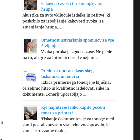
kakovosti zvoka ter zmanjševanje
hrupa
Akustika za avto vključuje izdelke in rešitve, ki
poskrbijo za izboljšanje kakovosti zvoka, za
zmanjšanje hrupa, …
Umetnost ustvarjanja spominov za vse
življenje
Vsaka poroka je zgodba zase. Ne glede
na to, ali gre za intimen obred v ožjem …
Prednost uporabe laserskega
tiskalnika in tonerja
Izbira primernega tonerja je ključna,
če želimo hitro in kvalitetno izdelovati slike in
dokumente. Tonerji uporabljajo …
Kje najhitreje lahko kupite poceni
toner za printer?
Tiskanje dokumentov je za mnoge med
ja
vami postalo povsem vsakodnevno opravilo, ki
vam sicer vzame malo …