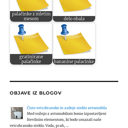
palačinke z mletim
mesom
delo obala
gratinirane
palačinke
bananine palacinke
OBJAVE IZ BLOGOV
Čisto vetrobransko in zadnje steklo avtomobila
Med vožnjo z avtomobilom bomo izpostavljeni
številnim elementom, ki bodo umazali naše
vetrobransko steklo. Voda, prah, …