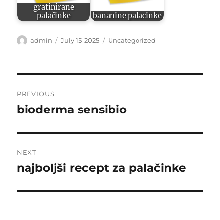
gratinirane
palačinke
bananine palacinke
Author
Posted
Categories
admin
July 15, 2025
Uncategorized
on
Post
PREVIOUS
navigation
bioderma sensibio
Previous
post:
NEXT
najboljši recept za palačinke
Next
post: