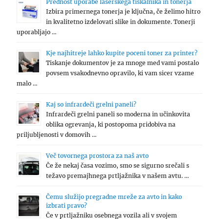
Prednost uporabe laserskega tiskalnika in tonerja
Izbira primernega tonerja je ključna, če želimo hitro
in kvalitetno izdelovati slike in dokumente. Tonerji
uporabljajo …
Kje najhitreje lahko kupite poceni toner za printer?
Tiskanje dokumentov je za mnoge med vami postalo
povsem vsakodnevno opravilo, ki vam sicer vzame
malo …
Kaj so infrardeči grelni paneli?
Infrardeči grelni paneli so moderna in učinkovita
oblika ogrevanja, ki postopoma pridobiva na
priljubljenosti v domovih …
Več tovornega prostora za naš avto
Če že nekaj časa vozimo, smo se sigurno srečali s
težavo premajhnega prtljažnika v našem avtu. …
Čemu služijo pregradne mreže za avto in kako
izbrati pravo?
Če v prtljažniku osebnega vozila ali v svojem