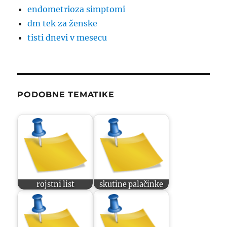
endometrioza simptomi
dm tek za ženske
tisti dnevi v mesecu
PODOBNE TEMATIKE
rojstni list
skutine palačinke