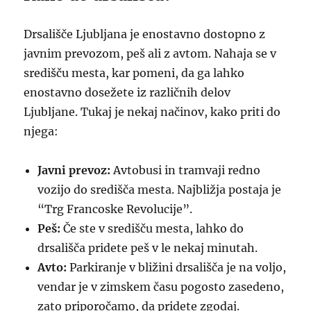
Drsališče Ljubljana je enostavno dostopno z
javnim prevozom, peš ali z avtom. Nahaja se v
središču mesta, kar pomeni, da ga lahko
enostavno dosežete iz različnih delov
Ljubljane. Tukaj je nekaj načinov, kako priti do
njega:
Javni prevoz:
Avtobusi in tramvaji redno
vozijo do središča mesta. Najbližja postaja je
“Trg Francoske Revolucije”.
Peš:
Če ste v središču mesta, lahko do
drsališča pridete peš v le nekaj minutah.
Avto:
Parkiranje v bližini drsališča je na voljo,
vendar je v zimskem času pogosto zasedeno,
zato priporočamo, da pridete zgodaj.