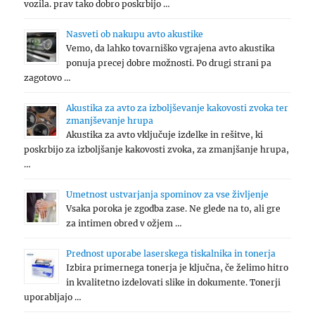
vozila. prav tako dobro poskrbijo …
Nasveti ob nakupu avto akustike
Vemo, da lahko tovarniško vgrajena avto akustika
ponuja precej dobre možnosti. Po drugi strani pa
zagotovo …
Akustika za avto za izboljševanje kakovosti zvoka ter
zmanjševanje hrupa
Akustika za avto vključuje izdelke in rešitve, ki
poskrbijo za izboljšanje kakovosti zvoka, za zmanjšanje hrupa,
…
Umetnost ustvarjanja spominov za vse življenje
Vsaka poroka je zgodba zase. Ne glede na to, ali gre
za intimen obred v ožjem …
Prednost uporabe laserskega tiskalnika in tonerja
Izbira primernega tonerja je ključna, če želimo hitro
in kvalitetno izdelovati slike in dokumente. Tonerji
uporabljajo …