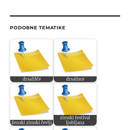
PODOBNE TEMATIKE
drsališče
drsalisce
zimski festival
ženski zimski čevlji
ljubljana