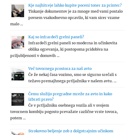
Kje najhitreje lahko kupite poceni toner za printer?
Tiskanje dokumentov je za mnoge med vami postalo
povsem vsakodnevno opravilo, ki vam sicer vzame
malo …
Kaj so infrardeči grelni paneli?
Infrardeči grelni paneli so moderna in učinkovita
oblika ogrevanja, ki postopoma pridobiva na
priljubljenosti v domovih …
Več tovornega prostora za naš avto
Če že nekaj časa vozimo, smo se sigurno srečali s
težavo premajhnega prtljažnika v našem avtu. …
Čemu služijo pregradne mreže za avto in kako
izbrati pravo?
Če v prtljažniku osebnega vozila ali v svojem
tovornem kombiju pogosto prevažate različne vrste tovora,
potem …
Strokovno beljenje zob z dolgotrajnim učinkom