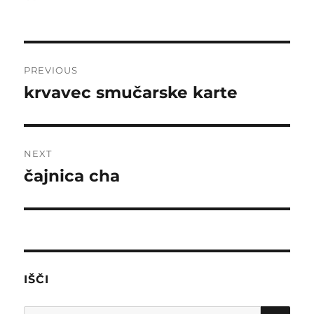
on
Post
PREVIOUS
navigation
krvavec smučarske karte
Previous
post:
NEXT
čajnica cha
Next
post:
IŠČI
SE