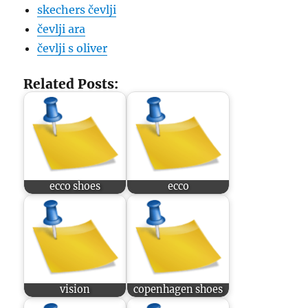
skechers čevlji
čevlji ara
čevlji s oliver
Related Posts:
ecco shoes
ecco
vision
copenhagen shoes