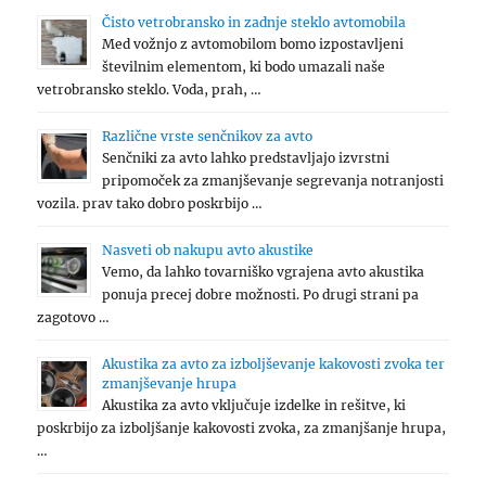
Čisto vetrobransko in zadnje steklo avtomobila
Med vožnjo z avtomobilom bomo izpostavljeni
številnim elementom, ki bodo umazali naše
vetrobransko steklo. Voda, prah, …
Različne vrste senčnikov za avto
Senčniki za avto lahko predstavljajo izvrstni
pripomoček za zmanjševanje segrevanja notranjosti
vozila. prav tako dobro poskrbijo …
Nasveti ob nakupu avto akustike
Vemo, da lahko tovarniško vgrajena avto akustika
ponuja precej dobre možnosti. Po drugi strani pa
zagotovo …
Akustika za avto za izboljševanje kakovosti zvoka ter
zmanjševanje hrupa
Akustika za avto vključuje izdelke in rešitve, ki
poskrbijo za izboljšanje kakovosti zvoka, za zmanjšanje hrupa,
…