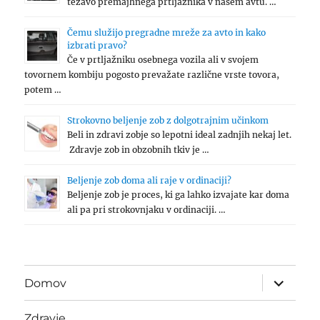
težavo premajhnega prtljažnika v našem avtu. …
Čemu služijo pregradne mreže za avto in kako
izbrati pravo?
Če v prtljažniku osebnega vozila ali v svojem
tovornem kombiju pogosto prevažate različne vrste tovora,
potem …
Strokovno beljenje zob z dolgotrajnim učinkom
Beli in zdravi zobje so lepotni ideal zadnjih nekaj let.
Zdravje zob in obzobnih tkiv je …
Beljenje zob doma ali raje v ordinaciji?
Beljenje zob je proces, ki ga lahko izvajate kar doma
ali pa pri strokovnjaku v ordinaciji. …
expand
Domov
child
menu
Zdravje