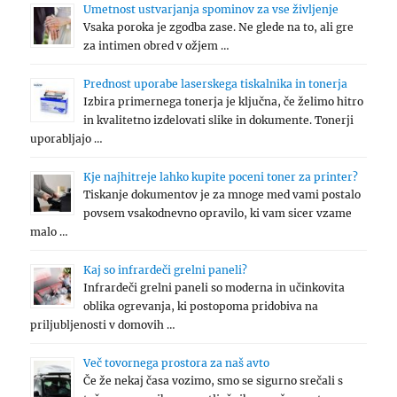
Umetnost ustvarjanja spominov za vse življenje
Vsaka poroka je zgodba zase. Ne glede na to, ali gre
za intimen obred v ožjem …
Prednost uporabe laserskega tiskalnika in tonerja
Izbira primernega tonerja je ključna, če želimo hitro
in kvalitetno izdelovati slike in dokumente. Tonerji
uporabljajo …
Kje najhitreje lahko kupite poceni toner za printer?
Tiskanje dokumentov je za mnoge med vami postalo
povsem vsakodnevno opravilo, ki vam sicer vzame
malo …
Kaj so infrardeči grelni paneli?
Infrardeči grelni paneli so moderna in učinkovita
oblika ogrevanja, ki postopoma pridobiva na
priljubljenosti v domovih …
Več tovornega prostora za naš avto
Če že nekaj časa vozimo, smo se sigurno srečali s