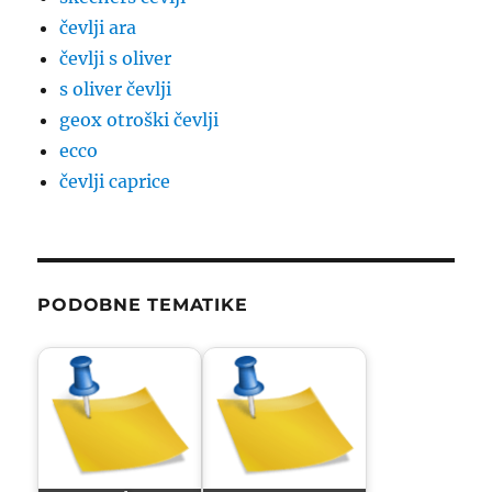
čevlji ara
čevlji s oliver
s oliver čevlji
geox otroški čevlji
ecco
čevlji caprice
PODOBNE TEMATIKE