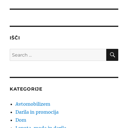
post:
IŠČI
SE
Search
for:
KATEGORIJE
Avtomobilizem
Darila in promocija
Dom