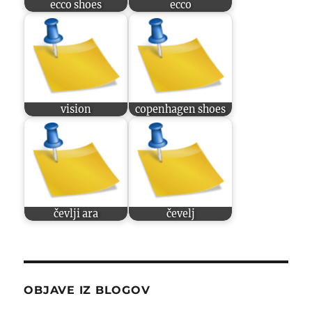
ecco shoes
ecco
vision
copenhagen shoes
čevlji ara
čevelj
OBJAVE IZ BLOGOV