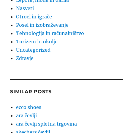
Lepota, moda in darila
Nasveti
Otroci in igrače
Posel in izobraževanje
Tehnologija in računalništvo
Turizem in okolje
Uncategorized
Zdravje
SIMILAR POSTS
ecco shoes
ara čevlji
ara čevlji spletna trgovina
skechers čevlji