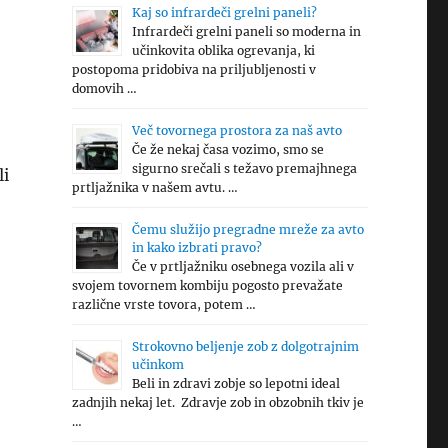
Kaj so infrardeči grelni paneli?
Infrardeči grelni paneli so moderna in
učinkovita oblika ogrevanja, ki
postopoma pridobiva na priljubljenosti v
domovih …
Več tovornega prostora za naš avto
Če že nekaj časa vozimo, smo se
sigurno srečali s težavo premajhnega
li
prtljažnika v našem avtu. …
Čemu služijo pregradne mreže za avto
in kako izbrati pravo?
Če v prtljažniku osebnega vozila ali v
svojem tovornem kombiju pogosto prevažate
različne vrste tovora, potem …
Strokovno beljenje zob z dolgotrajnim
učinkom
Beli in zdravi zobje so lepotni ideal
zadnjih nekaj let. Zdravje zob in obzobnih tkiv je
…