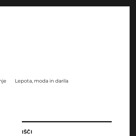
nje
Lepota, moda in darila
IŠČI