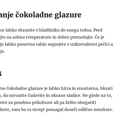
anje čokoladne glazure
o lahko shranite v hladilniku do enega tedna. Pred
jte na sobno temperaturo in dobro premešajte. Če je
 jo lahko ponovno rahlo segrejete v mikrovalovni pečici a
jo.
k
ne čokoladne glazure je lahko hitra in enostavna, hkrati
da ustvarite čudovite in okusne sladice. Ne glede na to,
torto za posebno priložnost ali pa želite obogatiti
ote, vam bo ta recept pomagal doseči odlične rezultate.