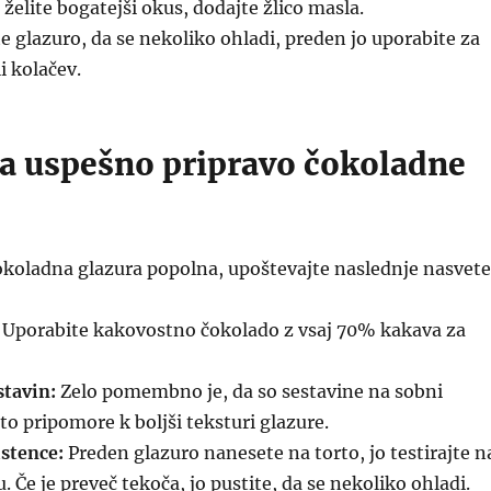
 želite bogatejši okus, dodajte žlico masla.
e glazuro, da se nekoliko ohladi, preden jo uporabite za
li kolačev.
za uspešno pripravo čokoladne
čokoladna glazura popolna, upoštevajte naslednje nasvete
Uporabite kakovostno čokolado z vsaj 70% kakava za
tavin:
Zelo pomembno je, da so sestavine na sobni
to pripomore k boljši teksturi glazure.
istence:
Preden glazuro nanesete na torto, jo testirajte n
Če je preveč tekoča, jo pustite, da se nekoliko ohladi.