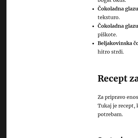
bogat okus.
Čokoladna glazu
teksturo.
Čokoladna glazu
piškote.
Beljakovinska č
hitro strdi.
Recept z
Za pripravo enos
Tukaj je recept, 
potrebam.