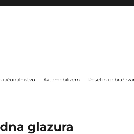
n računalništvo
Avtomobilizem
Posel in izobraževa
dna glazura