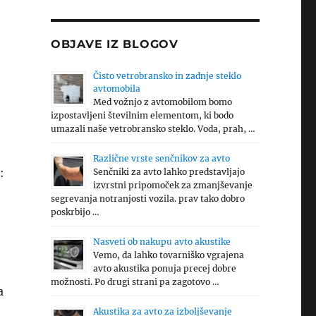
OBJAVE IZ BLOGOV
Čisto vetrobransko in zadnje steklo
avtomobila
Med vožnjo z avtomobilom bomo
izpostavljeni številnim elementom, ki bodo
umazali naše vetrobransko steklo. Voda, prah, …
Različne vrste senčnikov za avto
:
Senčniki za avto lahko predstavljajo
izvrstni pripomoček za zmanjševanje
segrevanja notranjosti vozila. prav tako dobro
poskrbijo …
Nasveti ob nakupu avto akustike
Vemo, da lahko tovarniško vgrajena
avto akustika ponuja precej dobre
možnosti. Po drugi strani pa zagotovo …
a
Akustika za avto za izboljševanje