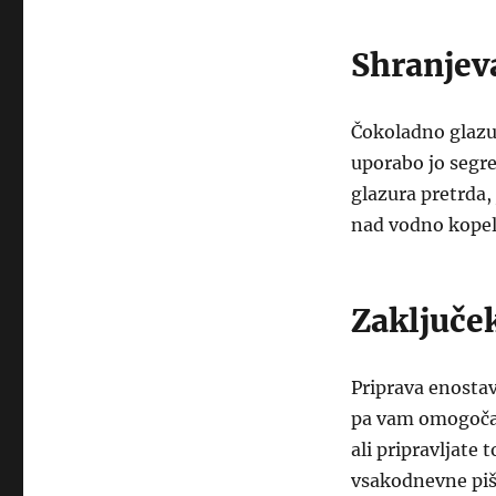
Shranjev
Čokoladno glazur
uporabo jo segre
glazura pretrda,
nad vodno kopel
Zaključe
Priprava enostav
pa vam omogoča, 
ali pripravljate 
vsakodnevne pišk