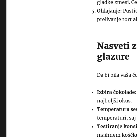
gladke zmesi. Če
Ohlajanje:
Pustit
prelivanje tort a
Nasveti 
glazure
Da bi bila vaša 
Izbira čokolade:
najboljši okus.
Temperatura ses
temperaturi, saj 
Testiranje kons
majhnem koščku. 