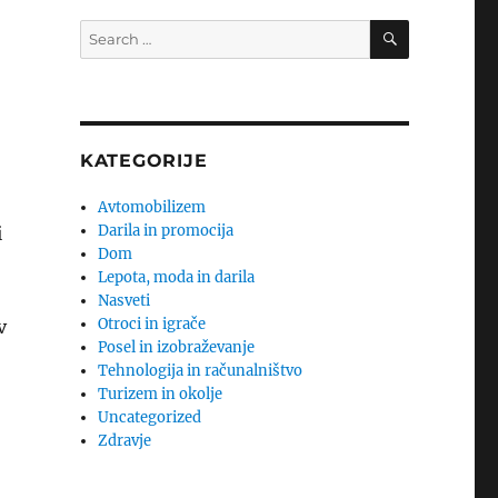
SEARCH
Search
for:
KATEGORIJE
Avtomobilizem
Darila in promocija
i
Dom
Lepota, moda in darila
Nasveti
Otroci in igrače
v
Posel in izobraževanje
Tehnologija in računalništvo
Turizem in okolje
Uncategorized
Zdravje