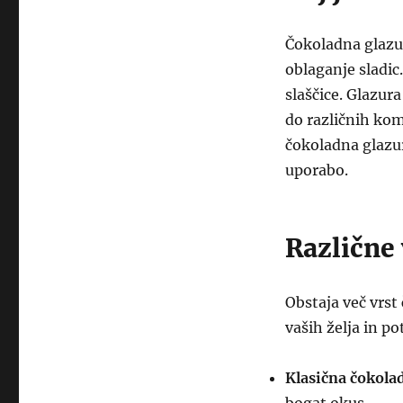
Čokoladna glazur
oblaganje sladic
slaščice. Glazur
do različnih kom
čokoladna glazu
uporabo.
Različne 
Obstaja več vrst
vaših želja in po
Klasična čokola