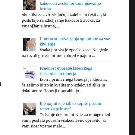
kakovosti zvoka ter zmanjševanje
hrupa
Akustika za avto vključuje izdelke in rešitve, ki
poskrbijo za izboljšanje kakovosti zvoka, za
zmanjšanje hrupa, …
Umetnost ustvarjanja spominov za vse
življenje
Vsaka poroka je zgodba zase. Ne glede
na to, ali gre za intimen obred v ožjem …
Prednost uporabe laserskega
tiskalnika in tonerja
Izbira primernega tonerja je ključna,
i
če želimo hitro in kvalitetno izdelovati slike in
dokumente. Tonerji uporabljajo …
Kje najhitreje lahko kupite poceni
toner za printer?
Tiskanje dokumentov je za mnoge med
vami postalo povsem vsakodnevno opravilo, ki
vam sicer vzame malo …