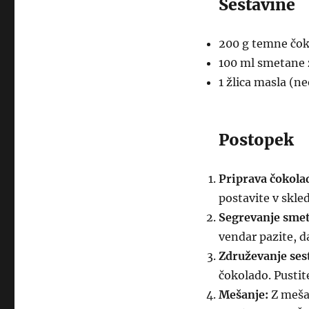
Sestavine
200 g temne čo
100 ml smetane 
1 žlica masla (n
Postopek
Priprava čokola
postavite v skle
Segrevanje sme
vendar pazite, d
Združevanje ses
čokolado. Pustite
Mešanje:
Z mešal