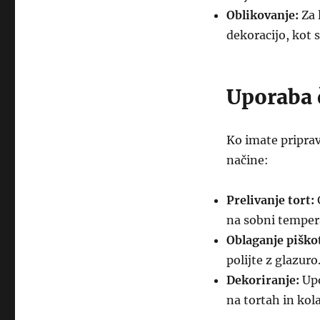
Oblikovanje:
Za 
dekoracijo, kot 
Uporaba 
Ko imate priprav
načine:
Prelivanje tort:
G
na sobni tempera
Oblaganje piško
polijte z glazuro
Dekoriranje:
Upo
na tortah in kol