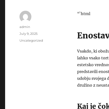
“`html
Author
admin
Enostav
Posted
July 9, 2025
on
Categories
Uncategorized
Vsakdo, ki obožu
lahko vsako tort
estetsko vredno
predstavili enos
udobju svojega do
družino z neusta
Kaj je čo