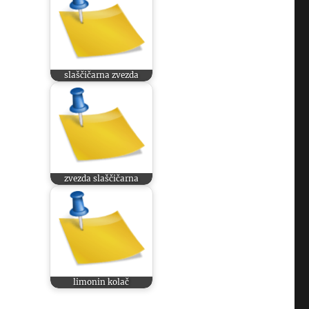
slaščičarna zvezda
zvezda slaščičarna
limonin kolač