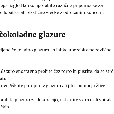
lepši izgled lahko uporabite različne pripomočke za
so lopatice ali plastične vrečke z odrezanim koncem.
čokoladne glazure
ljeno čokoladno glazuro, jo lahko uporabite na različne
lazuro enostavno prelijte čez torto in pustite, da se strd
turi.
tov:
Piškote potopite v glazuro ali jih s pomočjo žlice
.
rabite glazuro za dekoracijo, ustvarite vzorce ali spirale
ačkih.