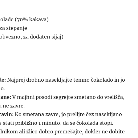
kolade (70% kakava)
za stepanje
eobvezno, za dodaten sijaj)
de:
Najprej drobno nasekljajte temno čokolado in jo
do.
tane:
V majhni posodi segrejte smetano do vrelišča,
a ne zavre.
tavin:
Ko smetana zavre, jo prelijte čez nasekljano
 stati približno 1 minuto, da se čokolada stopi.
nikom ali žlico dobro premešajte, dokler ne dobite