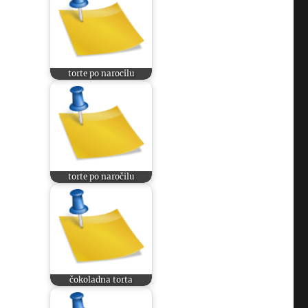
torte po narocilu
torte po naročilu
čokoladna torta