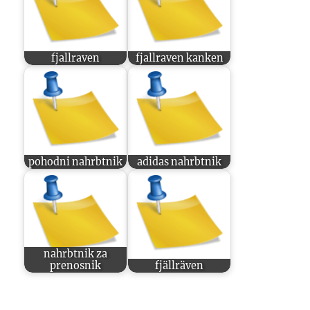
fjallraven
fjallraven kanken
pohodni nahrbtnik
adidas nahrbtnik
nahrbtnik za
prenosnik
fjällräven