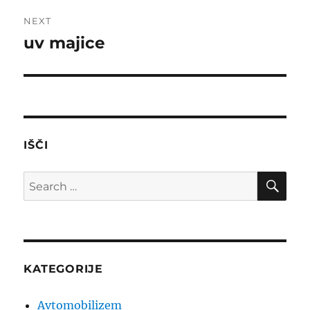
NEXT
uv majice
Next
post:
IŠČI
SE
Search
for:
KATEGORIJE
Avtomobilizem