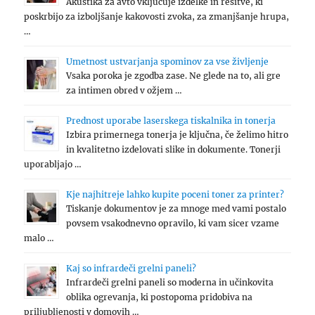
Akustika za avto vključuje izdelke in rešitve, ki
poskrbijo za izboljšanje kakovosti zvoka, za zmanjšanje hrupa,
…
Umetnost ustvarjanja spominov za vse življenje
Vsaka poroka je zgodba zase. Ne glede na to, ali gre
za intimen obred v ožjem …
Prednost uporabe laserskega tiskalnika in tonerja
Izbira primernega tonerja je ključna, če želimo hitro
in kvalitetno izdelovati slike in dokumente. Tonerji
uporabljajo …
Kje najhitreje lahko kupite poceni toner za printer?
Tiskanje dokumentov je za mnoge med vami postalo
povsem vsakodnevno opravilo, ki vam sicer vzame
malo …
Kaj so infrardeči grelni paneli?
Infrardeči grelni paneli so moderna in učinkovita
oblika ogrevanja, ki postopoma pridobiva na
priljubljenosti v domovih …