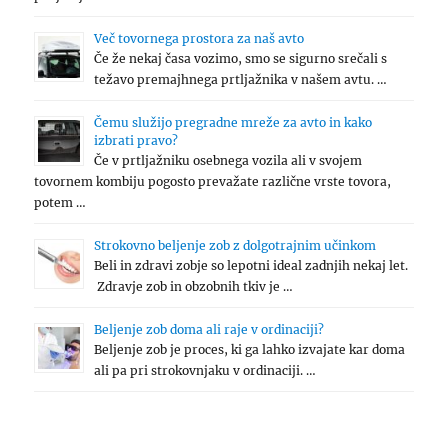
Več tovornega prostora za naš avto
Če že nekaj časa vozimo, smo se sigurno srečali s
težavo premajhnega prtljažnika v našem avtu. …
Čemu služijo pregradne mreže za avto in kako
izbrati pravo?
Če v prtljažniku osebnega vozila ali v svojem
tovornem kombiju pogosto prevažate različne vrste tovora,
potem …
Strokovno beljenje zob z dolgotrajnim učinkom
Beli in zdravi zobje so lepotni ideal zadnjih nekaj let.
Zdravje zob in obzobnih tkiv je …
Beljenje zob doma ali raje v ordinaciji?
Beljenje zob je proces, ki ga lahko izvajate kar doma
ali pa pri strokovnjaku v ordinaciji. …