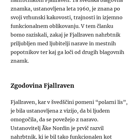
nahrbtnikom Fjallraven. Ta švedska blagovna
znamka, ustanovljena leta 1960, je znana po
svoji vrhunski kakovosti, trajnosti in izjemno
funkcionalnem oblikovanju. V tem članku
bomo raziskali, zakaj je Fjallraven nahrbtnik
priljubljen med ljubitelji narave in mestnih
popotnikov ter kaj ga loči od drugih blagovnih
znamk.
Zgodovina Fjallraven
Fjallraven, kar v švedščini pomeni “polarni lis”,
je bila ustanovljena z vizijo, da bi ljudem
omogočila, da se povežejo z naravo.
Ustanovitelj Åke Nordin je prvič razvil
nahrbtnik, ki je bil tako funkcionalen kot