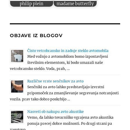
philip plein
madame butterfly
OBJAVE IZ BLOGOV
Čisto vetrobransko in zadnje steklo avtomobila
Med vožnjo z avtomobilom bomo izpostavljeni
številnim elementom, ki bodo umazali naše
vetrobransko steklo. Voda, prah, …
Različne vrste senčnikov za avto
Senčniki za avto lahko predstavljajo izvrstni
pripomoček za zmanjševanje segrevanja notranjosti
vozila. prav tako dobro poskrbijo …
Nasveti ob nakupu avto akustike
Vemo, da lahko tovarniško vgrajena avto akustika
ponuja precej dobre možnosti. Po drugi strani pa
zagotovo …