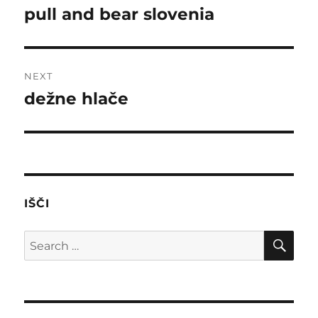
navigation
pull and bear slovenia
Previous
post:
NEXT
dežne hlače
Next
post:
IŠČI
SE
Search
for: