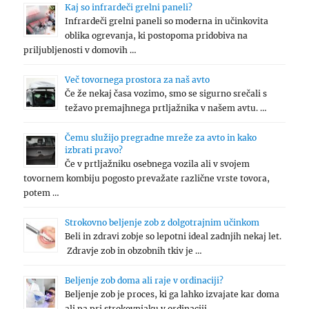
Kaj so infrardeči grelni paneli?
Infrardeči grelni paneli so moderna in učinkovita
oblika ogrevanja, ki postopoma pridobiva na
priljubljenosti v domovih …
Več tovornega prostora za naš avto
Če že nekaj časa vozimo, smo se sigurno srečali s
težavo premajhnega prtljažnika v našem avtu. …
Čemu služijo pregradne mreže za avto in kako
izbrati pravo?
Če v prtljažniku osebnega vozila ali v svojem
tovornem kombiju pogosto prevažate različne vrste tovora,
potem …
Strokovno beljenje zob z dolgotrajnim učinkom
Beli in zdravi zobje so lepotni ideal zadnjih nekaj let.
Zdravje zob in obzobnih tkiv je …
Beljenje zob doma ali raje v ordinaciji?
Beljenje zob je proces, ki ga lahko izvajate kar doma
ali pa pri strokovnjaku v ordinaciji. …