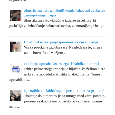
Akustika za avto za izboljševanje kakovosti zvoka ter
zmanjševanje hrupa
Akustika za avto vključuje izdelke in rešitve, ki
poskrbijo za izboljšanje kakovosti zvoka, za zmanjšanje hrupa,
…
Umetnost ustvarjanja spominov za vse življenje
Vsaka poroka je zgodba zase. Ne glede na to, ali gre
za intimen obred v ožjem …
Prednost uporabe laserskega tiskalnika in tonerja
Izbira primernega tonerja je ključna, če želimo hitro
in kvalitetno izdelovati slike in dokumente. Tonerji
uporabljajo …
Kje najhitreje lahko kupite poceni toner za printer?
Tiskanje dokumentov je za mnoge med vami postalo
povsem vsakodnevno opravilo, ki vam sicer vzame
malo …