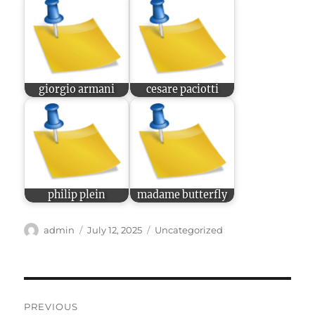
giorgio armani
cesare paciotti
philip plein
madame butterfly
Author
Posted
Categories
admin
July 12, 2025
Uncategorized
on
Post
PREVIOUS