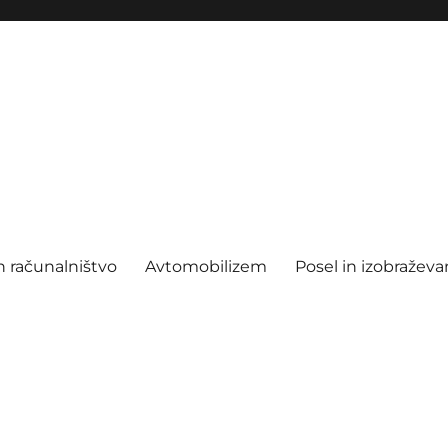
n računalništvo
Avtomobilizem
Posel in izobraževa