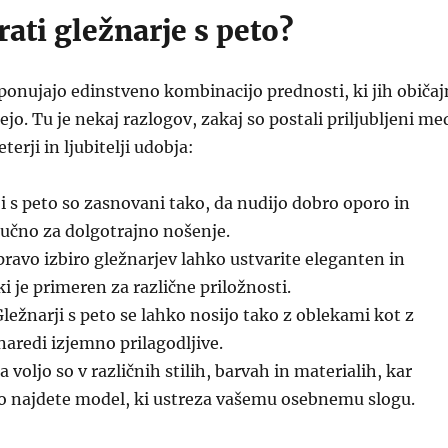
rati gležnarje s peto?
 ponujajo edinstveno kombinacijo prednosti, ki jih običaj
jo. Tu je nekaj razlogov, zakaj so postali priljubljeni me
erji in ljubitelji udobja:
i s peto so zasnovani tako, da nudijo dobro oporo in
ljučno za dolgotrajno nošenje.
pravo izbiro gležnarjev lahko ustvarite eleganten in
i je primeren za različne priložnosti.
ležnarji s peto se lahko nosijo tako z oblekami kot z
naredi izjemno prilagodljive.
 voljo so v različnih stilih, barvah in materialih, kar
o najdete model, ki ustreza vašemu osebnemu slogu.