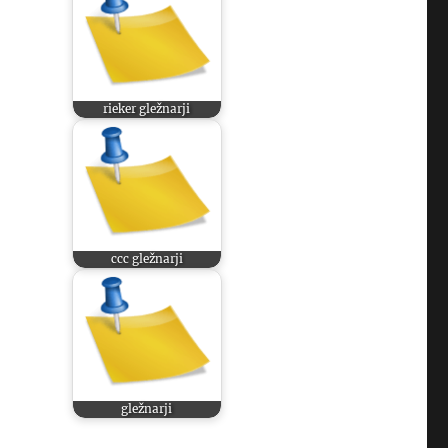
rieker gležnarji
ccc gležnarji
gležnarji