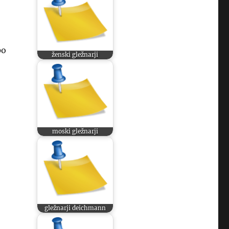
po
ženski gležnarji
moski gležnarji
gležnarji deichmann