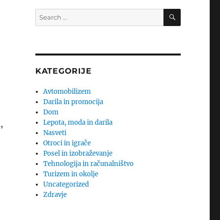
SEARCH
Search
for:
KATEGORIJE
Avtomobilizem
Darila in promocija
Dom
Lepota, moda in darila
,
Nasveti
Otroci in igrače
Posel in izobraževanje
Tehnologija in računalništvo
Turizem in okolje
Uncategorized
Zdravje