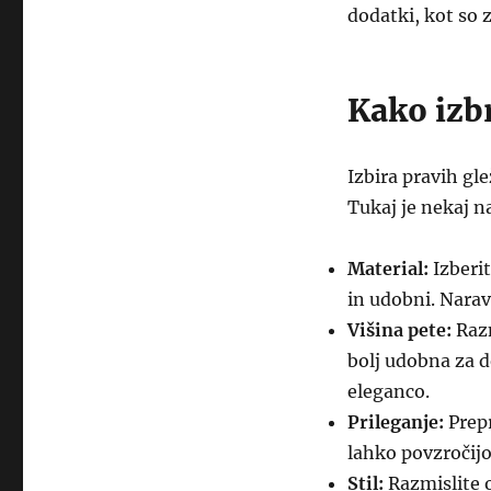
dodatki, kot so z
Kako izbr
Izbira pravih gl
Tukaj je nekaj 
Material:
Izberit
in udobni. Narav
Višina pete:
Razm
bolj udobna za d
eleganco.
Prileganje:
Prepr
lahko povzročijo
Stil:
Razmislite o