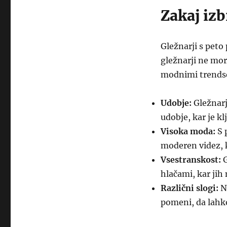
Zakaj izb
Gležnarji s peto
gležnarji ne more
modnimi trendset
Udobje:
Gležnarj
udobje, kar je k
Visoka moda:
S 
moderen videz, k
Vsestranskost:
G
hlačami, kar jih 
Različni slogi:
Na
pomeni, da lahk