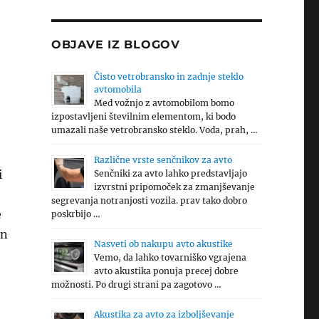
OBJAVE IZ BLOGOV
Čisto vetrobransko in zadnje steklo
avtomobila
Med vožnjo z avtomobilom bomo
izpostavljeni številnim elementom, ki bodo
umazali naše vetrobransko steklo. Voda, prah, …
Različne vrste senčnikov za avto
i
Senčniki za avto lahko predstavljajo
izvrstni pripomoček za zmanjševanje
segrevanja notranjosti vozila. prav tako dobro
e
poskrbijo …
in
Nasveti ob nakupu avto akustike
Vemo, da lahko tovarniško vgrajena
avto akustika ponuja precej dobre
možnosti. Po drugi strani pa zagotovo …
Akustika za avto za izboljševanje