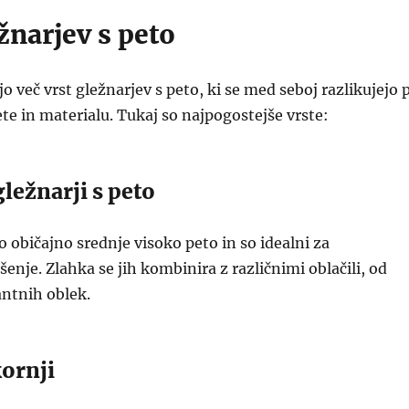
žnarjev s peto
jo več vrst gležnarjev s peto, ki se med seboj razlikujejo 
ete in materialu. Tukaj so najpogostejše vrste:
gležnarji s peto
o običajno srednje visoko peto in so idealni za
nje. Zlahka se jih kombinira z različnimi oblačili, od
antnih oblek.
kornji