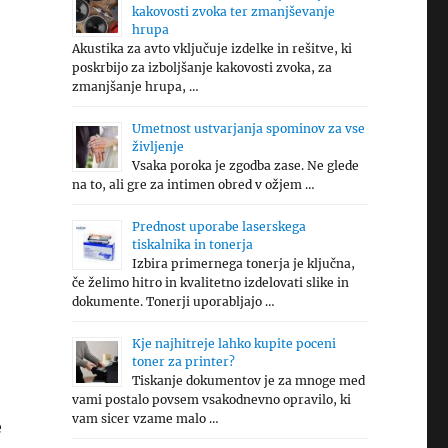
kakovosti zvoka ter zmanjševanje
hrupa
Akustika za avto vključuje izdelke in rešitve, ki
poskrbijo za izboljšanje kakovosti zvoka, za
zmanjšanje hrupa, …
Umetnost ustvarjanja spominov za vse
življenje
Vsaka poroka je zgodba zase. Ne glede
na to, ali gre za intimen obred v ožjem …
Prednost uporabe laserskega
tiskalnika in tonerja
Izbira primernega tonerja je ključna,
če želimo hitro in kvalitetno izdelovati slike in
dokumente. Tonerji uporabljajo …
Kje najhitreje lahko kupite poceni
toner za printer?
Tiskanje dokumentov je za mnoge med
vami postalo povsem vsakodnevno opravilo, ki
vam sicer vzame malo …
e