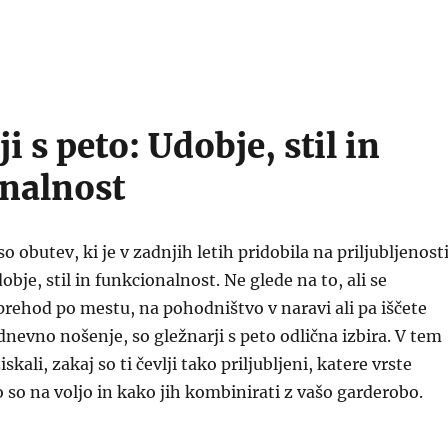
i s peto: Udobje, stil in
nalnost
so obutev, ki je v zadnjih letih pridobila na priljubljenosti
obje, stil in funkcionalnost. Ne glede na to, ali se
prehod po mestu, na pohodništvo v naravi ali pa iščete
nevno nošenje, so gležnarji s peto odlična izbira. V tem
kali, zakaj so ti čevlji tako priljubljeni, katere vrste
o so na voljo in kako jih kombinirati z vašo garderobo.