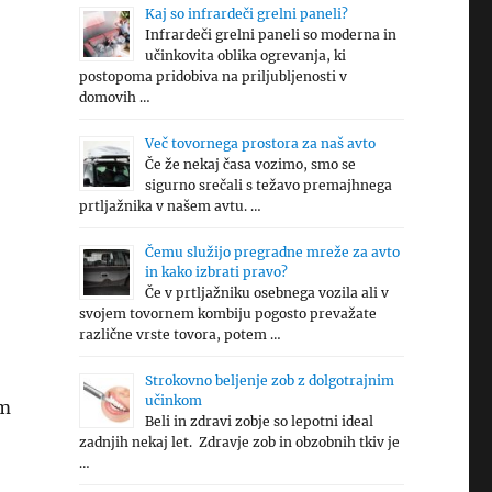
Kaj so infrardeči grelni paneli?
Infrardeči grelni paneli so moderna in
učinkovita oblika ogrevanja, ki
postopoma pridobiva na priljubljenosti v
domovih …
Več tovornega prostora za naš avto
Če že nekaj časa vozimo, smo se
sigurno srečali s težavo premajhnega
prtljažnika v našem avtu. …
Čemu služijo pregradne mreže za avto
in kako izbrati pravo?
Če v prtljažniku osebnega vozila ali v
svojem tovornem kombiju pogosto prevažate
različne vrste tovora, potem …
Strokovno beljenje zob z dolgotrajnim
učinkom
im
Beli in zdravi zobje so lepotni ideal
zadnjih nekaj let. Zdravje zob in obzobnih tkiv je
…