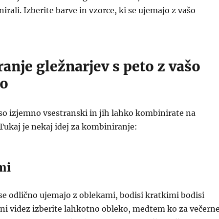
rali. Izberite barve in vzorce, ki se ujemajo z vašo
anje gležnarjev s peto z vašo
bo
 so izjemno vsestranski in jih lahko kombinirate na
 Tukaj je nekaj idej za kombiniranje:
mi
 se odlično ujemajo z oblekami, bodisi kratkimi bodisi
ni videz izberite lahkotno obleko, medtem ko za večern