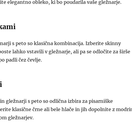
rite elegantno obleko, ki bo poudarila vaše gležnarje.
jkami
narji s peto so klasična kombinacija. Izberite skinny
boste lahko vstavili v gležnarje, ali pa se odločite za širše
po padli čez čevlje.
i
n gležnarji s peto so odlična izbira za pisarniške
erite klasične črne ali bele hlače in jih dopolnite z modr
om gležnarjev.