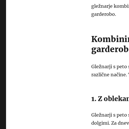
gležnarje kombini
garderobo.
Kombinir
gardero
Gležnarji s peto
različne načine.
1. Z obleka
Gležnarji s peto
dolgimi. Za dnev