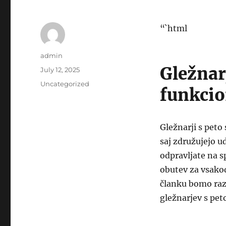
“`html
Author
admin
Gležnarj
Posted
July 12, 2025
on
Categories
Uncategorized
funkcio
Gležnarji s peto 
saj združujejo ud
odpravljate na s
obutev za vsakod
članku bomo razis
gležnarjev s pet