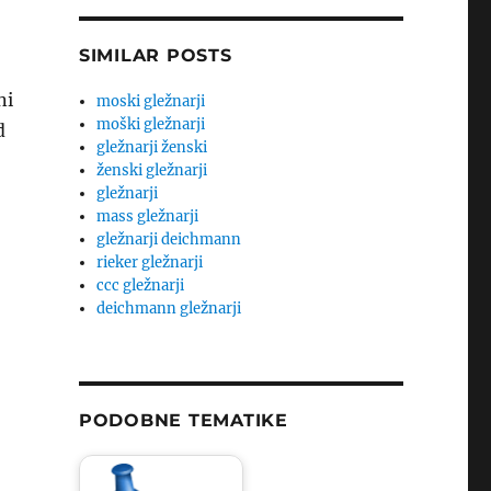
SIMILAR POSTS
ni
moski gležnarji
moški gležnarji
d
gležnarji ženski
ženski gležnarji
gležnarji
mass gležnarji
gležnarji deichmann
rieker gležnarji
ccc gležnarji
deichmann gležnarji
PODOBNE TEMATIKE