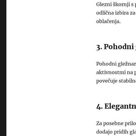
Glezni škornji s 
odlična izbira z
oblačenja.
3. Pohodni 
Pohodni gležnarj
aktivnostmi na p
povečuje stabiln
4. Elegantn
Za posebne prilo
dodajo pridih gl