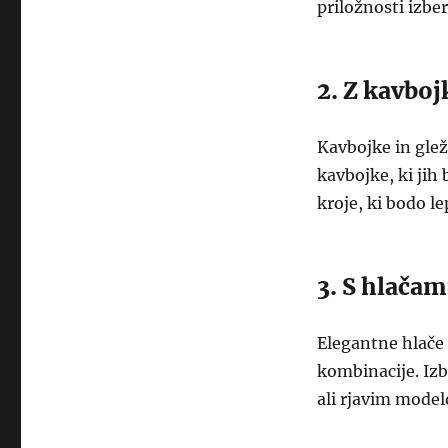
priložnosti izbe
2. Z kavbo
Kavbojke in glež
kavbojke, ki jih 
kroje, ki bodo le
3. S hlačam
Elegantne hlače i
kombinacije. Izb
ali rjavim model