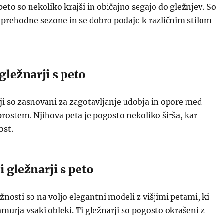
peto so nekoliko krajši in običajno segajo do gležnjev. So
a prehodne sezone in se dobro podajo k različnim stilom
gležnarji s peto
i so zasnovani za zagotavljanje udobja in opore med
rostem. Njihova peta je pogosto nekoliko širša, kar
ost.
i gležnarji s peto
žnosti so na voljo elegantni modeli z višjimi petami, ki
amurja vsaki obleki. Ti gležnarji so pogosto okrašeni z