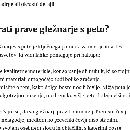
adrge ali okrasni detajli.
ati prave gležnarje s peto?
ežnarjev s peto je ključnega pomena za udobje in videz.
nasvetov, ki vam lahko pomagajo pri nakupu:
e kvalitetne materiale, kot so usnje ali nubuk, ki so trajn
ni materiali omogočajo tudi boljšo zračenje.
islite o tem, kako dolgo boste nosili čevlje. Nižja peta j
olgotrajno nošenje, medtem ko višje pete dodajo višino 
ičajte se, da so gležnarji pravih dimenzij. Pretesni čevlji
 nelagodje, medtem ko preveliki čevlji niso stabilni.
 svojem osebnem slogu in oblačilih, s katerimi boste