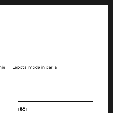
nje
Lepota, moda in darila
IŠČI