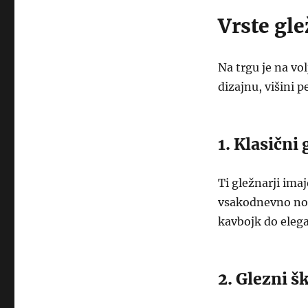
Vrste gle
Na trgu je na vol
dizajnu, višini p
1. Klasični 
Ti gležnarji imaj
vsakodnevno noše
kavbojk do eleg
2. Glezni š