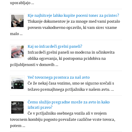
uporabljajo …
Kje najhitreje lahko kupite poceni toner za printer?
Tiskanje dokumentov je za mnoge med vami postalo
povsem vsakodnevno opravilo, ki vam sicer vzame
malo …
Kaj so infrardeči grelni paneli?
Infrardeči grelni paneli so moderna in učinkovita
oblika ogrevanja, ki postopoma pridobiva na
priljubljenosti v domovih …
Več tovornega prostora za naš avto
Če že nekaj časa vozimo, smo se sigurno srečali s
težavo premajhnega prtljažnika v našem avtu. …
Čemu služijo pregradne mreže za avto in kako
izbrati pravo?
Če v prtljažniku osebnega vozila ali v svojem
tovornem kombiju pogosto prevažate različne vrste tovora,
potem …