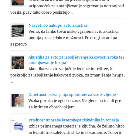
pripomoček za zmanjševanje segrevanja notranjosti
vozila. prav tako dobro poskrbijo …
Nasveti ob nakupu avto akustike
Vemo, da lahko tovarniško vgrajena avto akustika
ponuja precej dobre možnosti. Po drugi strani pa
zagotovo …
Akustika za avto za izboljševanje kakovosti zvoka ter
zmanjševanje hrupa
Akustika za avto vključuje izdelke in rešitve, ki
poskrbijo za izboljšanje kakovosti zvoka, za zmanjšanje hrupa,
…
Umetnost ustvarjanja spominov za vse življenje
Vsaka poroka je zgodba zase. Ne glede na to, ali gre
za intimen obred v ožjem …
Prednost uporabe laserskega tiskalnika in tonerja
Izbira primernega tonerja je ključna, če želimo hitro
in kvalitetno izdelovati slike in dokumente. Tonerji