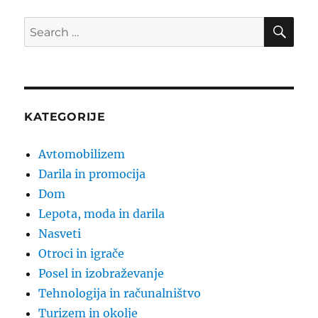
SE
Search
for:
KATEGORIJE
Avtomobilizem
Darila in promocija
Dom
Lepota, moda in darila
Nasveti
Otroci in igrače
Posel in izobraževanje
Tehnologija in računalništvo
Turizem in okolje