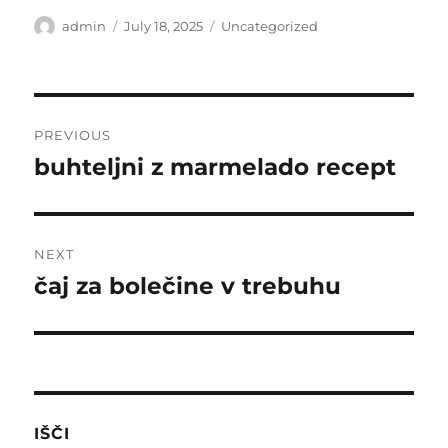
Author
Posted
Categories
admin
July 18, 2025
Uncategorized
on
Post
PREVIOUS
navigation
buhteljni z marmelado recept
Previous
post:
NEXT
čaj za bolečine v trebuhu
Next
post:
IŠČI