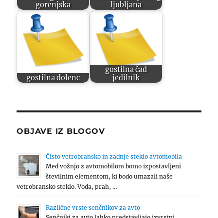
gorenjska
ljubljana
gostilna čad
gostilna dolenc
jedilnik
OBJAVE IZ BLOGOV
Čisto vetrobransko in zadnje steklo avtomobila
Med vožnjo z avtomobilom bomo izpostavljeni
številnim elementom, ki bodo umazali naše
vetrobransko steklo. Voda, prah, …
Različne vrste senčnikov za avto
Senčniki za avto lahko predstavljajo izvrstni