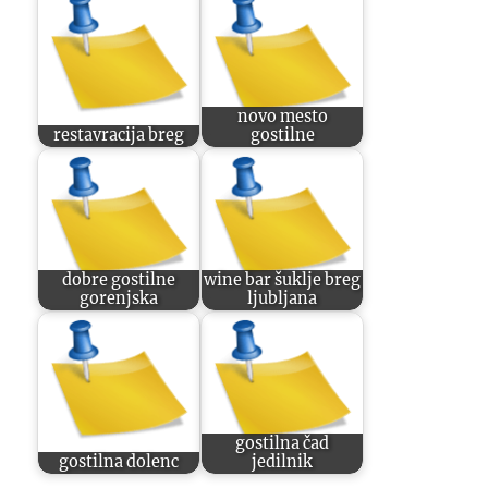
novo mesto
restavracija breg
gostilne
dobre gostilne
wine bar šuklje breg
gorenjska
ljubljana
gostilna čad
gostilna dolenc
jedilnik