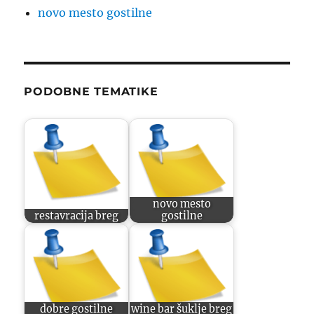
novo mesto gostilne
PODOBNE TEMATIKE
novo mesto
restavracija breg
gostilne
dobre gostilne
wine bar šuklje breg