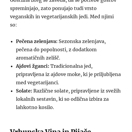
Gostilna Breg se zaveda, da se potrebe gostov
spreminjajo, zato ponujajo tudi vrsto
veganskih in vegetarijanskih jedi. Med njimi
so:
Pečena zelenjava:
Sezonska zelenjava,
pečena do popolnosti, z dodatkom
aromatičnih zelišč.
Ajdovi žganci:
Tradicionalna jed,
pripravljena iz ajdove moke, ki je priljubljena
med vegetarijanci.
Solate:
Različne solate, pripravljene iz svežih
lokalnih sestavin, ki so odlična izbira za
lahkotno kosilo.
Vrhunska Vina in Pijače