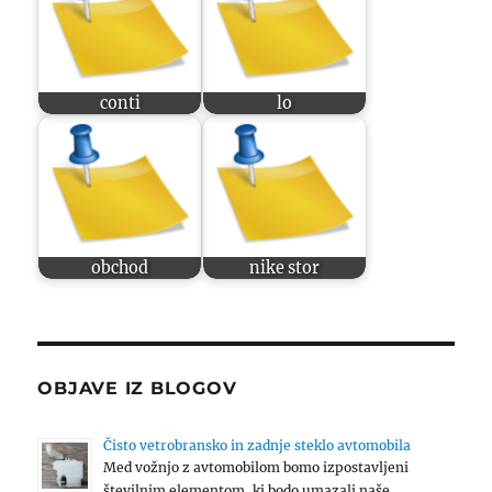
conti
lo
obchod
nike stor
OBJAVE IZ BLOGOV
Čisto vetrobransko in zadnje steklo avtomobila
Med vožnjo z avtomobilom bomo izpostavljeni
številnim elementom, ki bodo umazali naše