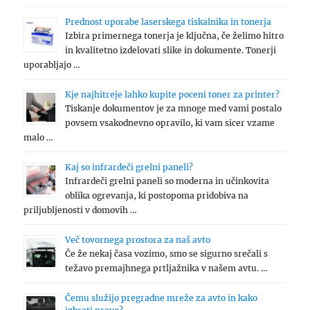
Prednost uporabe laserskega tiskalnika in tonerja
Izbira primernega tonerja je ključna, če želimo hitro
in kvalitetno izdelovati slike in dokumente. Tonerji
uporabljajo …
Kje najhitreje lahko kupite poceni toner za printer?
Tiskanje dokumentov je za mnoge med vami postalo
povsem vsakodnevno opravilo, ki vam sicer vzame
malo …
Kaj so infrardeči grelni paneli?
Infrardeči grelni paneli so moderna in učinkovita
oblika ogrevanja, ki postopoma pridobiva na
priljubljenosti v domovih …
Več tovornega prostora za naš avto
Če že nekaj časa vozimo, smo se sigurno srečali s
težavo premajhnega prtljažnika v našem avtu. …
Čemu služijo pregradne mreže za avto in kako