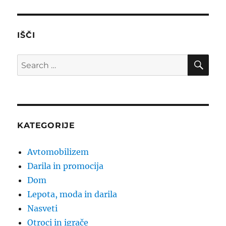
IŠČI
SE
Search
for:
KATEGORIJE
Avtomobilizem
Darila in promocija
Dom
Lepota, moda in darila
Nasveti
Otroci in igrače