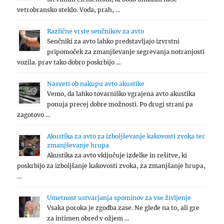
vetrobransko steklo. Voda, prah, …
Različne vrste senčnikov za avto
Senčniki za avto lahko predstavljajo izvrstni
pripomoček za zmanjševanje segrevanja notranjosti
vozila. prav tako dobro poskrbijo …
Nasveti ob nakupu avto akustike
Vemo, da lahko tovarniško vgrajena avto akustika
ponuja precej dobre možnosti. Po drugi strani pa
zagotovo …
Akustika za avto za izboljševanje kakovosti zvoka ter
zmanjševanje hrupa
Akustika za avto vključuje izdelke in rešitve, ki
poskrbijo za izboljšanje kakovosti zvoka, za zmanjšanje hrupa,
…
Umetnost ustvarjanja spominov za vse življenje
Vsaka poroka je zgodba zase. Ne glede na to, ali gre
za intimen obred v ožjem …