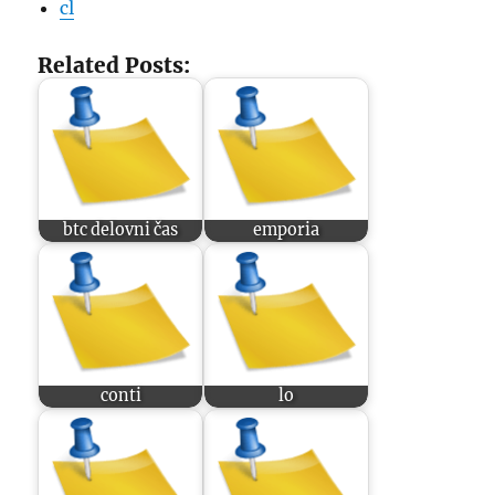
cl
Related Posts:
btc delovni čas
emporia
conti
lo