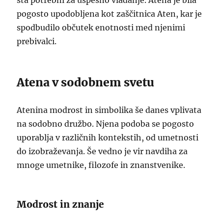
sta potrebni za uspešno vladanje. Atena je bila
pogosto upodobljena kot zaščitnica Aten, kar je
spodbudilo občutek enotnosti med njenimi
prebivalci.
Atena v sodobnem svetu
Atenina modrost in simbolika še danes vplivata
na sodobno družbo. Njena podoba se pogosto
uporablja v različnih kontekstih, od umetnosti
do izobraževanja. Še vedno je vir navdiha za
mnoge umetnike, filozofe in znanstvenike.
Modrost in znanje