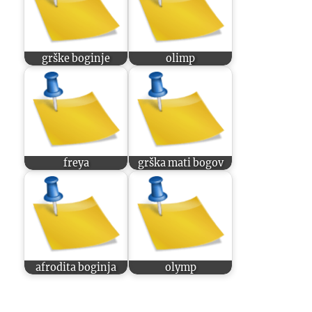
grške boginje
olimp
freya
grška mati bogov
afrodita boginja
olymp