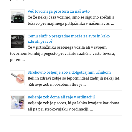
Več tovornega prostora za naš avto
Če že nekaj časa vozimo, smo se sigurno srečali s
težavo premajhnega prtljažnika v našem avtu. …
Čemu služijo pregradne mreže za avto in kako
izbrati pravo?
Če v prtljažniku osebnega vozila ali v svojem
tovornem kombiju pogosto prevažate različne vrste tovora,
potem …
Strokovno beljenje zob z dolgotrajnim učinkom
Beli in zdravi zobje so lepotni ideal zadnjih nekaj let.
Zdravje zob in obzobnih tkiv je …
Beljenje zob doma ali raje v ordinaciji?
Beljenje zob je proces, ki ga lahko izvajate kar doma
ali pa pri strokovnjaku v ordinaciji. …