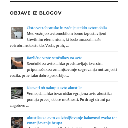
OBJAVE IZ BLOGOV
Čisto vetrobransko in zadnje steklo avtomobila
Med vožnjo z avtomobilom bomo izpostavljeni
številnim elementom, ki bodo umazali naše
vetrobransko steklo. Voda, prah, …
Različne vrste senčnikov za avto
Senčniki za avto lahko predstavljajo izvrstni
pripomoček za zmanjševanje segrevanja notranjosti
vozila. prav tako dobro poskrbijo …
Nasveti ob nakupu avto akustike
Vemo, da lahko tovarniško vgrajena avto akustika
ponuja precej dobre možnosti. Po drugi strani pa
zagotovo …
Akustika za avto za izboljševanje kakovosti zvoka ter
zmanjševanje hrupa