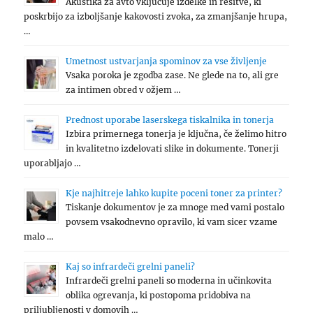
Akustika za avto vključuje izdelke in rešitve, ki
poskrbijo za izboljšanje kakovosti zvoka, za zmanjšanje hrupa,
…
Umetnost ustvarjanja spominov za vse življenje
Vsaka poroka je zgodba zase. Ne glede na to, ali gre
za intimen obred v ožjem …
Prednost uporabe laserskega tiskalnika in tonerja
Izbira primernega tonerja je ključna, če želimo hitro
in kvalitetno izdelovati slike in dokumente. Tonerji
uporabljajo …
Kje najhitreje lahko kupite poceni toner za printer?
Tiskanje dokumentov je za mnoge med vami postalo
povsem vsakodnevno opravilo, ki vam sicer vzame
malo …
Kaj so infrardeči grelni paneli?
Infrardeči grelni paneli so moderna in učinkovita
oblika ogrevanja, ki postopoma pridobiva na
priljubljenosti v domovih …