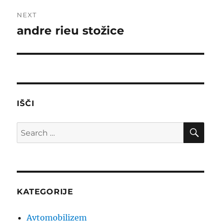
NEXT
andre rieu stožice
Next
post:
IŠČI
SE
Search
for:
KATEGORIJE
Avtomobilizem