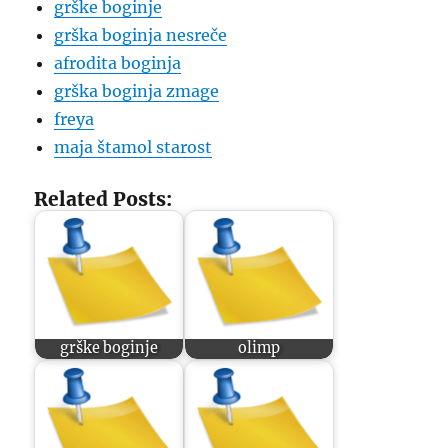
grške boginje
grška boginja nesreče
afrodita boginja
grška boginja zmage
freya
maja štamol starost
Related Posts:
grške boginje
olimp