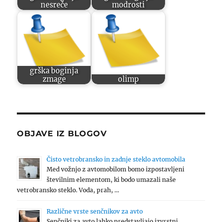
nesreče
modrosti
grška boginja
zmage
olimp
OBJAVE IZ BLOGOV
Čisto vetrobransko in zadnje steklo avtomobila
Med vožnjo z avtomobilom bomo izpostavljeni
številnim elementom, ki bodo umazali naše
vetrobransko steklo. Voda, prah, …
Različne vrste senčnikov za avto
Senčniki za avto lahko predstavljajo izvrstni