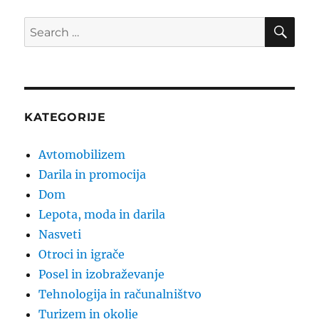
SE
Search
for:
KATEGORIJE
Avtomobilizem
Darila in promocija
Dom
Lepota, moda in darila
Nasveti
Otroci in igrače
Posel in izobraževanje
Tehnologija in računalništvo
Turizem in okolje