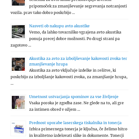
pripomoček za zmanjševanje segrevanja notranjosti
vozila. prav tako dobro poskrbijo …
Nasveti ob nakupu avto akustike
Vemo, da lahko tovarniško vgrajena avto akustika
ponuja precej dobre možnosti. Po drugi strani pa
zagotovo …
Akustika za avto za izboljševanje kakovosti zvoka ter
zmanjševanje hrupa
Akustika za avto vključuje izdelke in rešitve, ki
poskrbijo za izboljšanje kakovosti zvoka, za zmanjšanje hrupa,
…
Umetnost ustvarjanja spominov za vse življenje
Vsaka poroka je zgodba zase. Ne glede na to, ali gre
za intimen obred v ožjem …
Prednost uporabe laserskega tiskalnika in tonerja
Izbira primernega tonerja je ključna, če želimo hitro
in kvalitetno izdelovati slike in dokumente. Tonerji