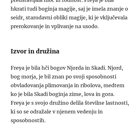
predstavljala moč in rodnost. Freya je bila
hkrati tudi boginja magije, saj je imela znanje o
seidr, starodavni obliki magije, ki je vključevala
prerokovanje in vplivanje na usodo.
Izvor in družina
Freya je bila hči bogov Njorda in Skadi. Njord,
bog morja, je bil znan po svoji sposobnosti
obvladovanja plimovanja in ribolova, medtem
ko je bila Skadi boginja zime, lova in gora.
Freya je s svojo družino delila številne lastnosti,
ki so se odražale v njenem vedenju in
sposobnostih.