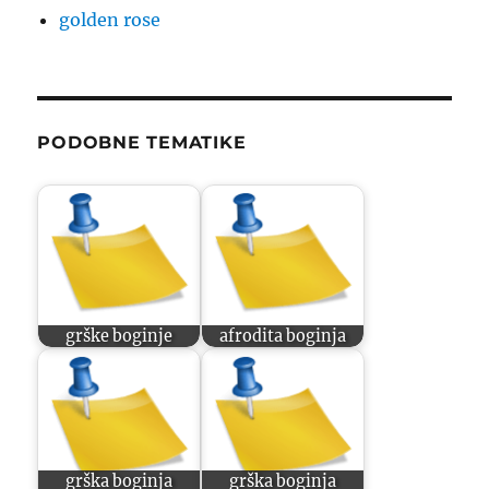
golden rose
PODOBNE TEMATIKE
grške boginje
afrodita boginja
grška boginja
grška boginja