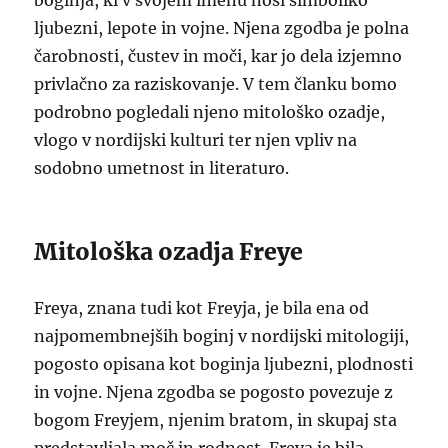
boginja, ki v svojem imenu nosi simboliko
ljubezni, lepote in vojne. Njena zgodba je polna
čarobnosti, čustev in moči, kar jo dela izjemno
privlačno za raziskovanje. V tem članku bomo
podrobno pogledali njeno mitološko ozadje,
vlogo v nordijski kulturi ter njen vpliv na
sodobno umetnost in literaturo.
Mitološka ozadja Freye
Freya, znana tudi kot Freyja, je bila ena od
najpomembnejših boginj v nordijski mitologiji,
pogosto opisana kot boginja ljubezni, plodnosti
in vojne. Njena zgodba se pogosto povezuje z
bogom Freyjem, njenim bratom, in skupaj sta