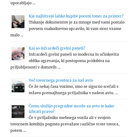
uporabljajo …
Kje najhitreje lahko kupite poceni toner za printer?
Tiskanje dokumentov je za mnoge med vami postalo
povsem vsakodnevno opravilo, ki vam sicer vzame
malo …
Kaj so infrardeči grelni paneli?
Infrardeči grelni paneli so moderna in učinkovita
oblika ogrevanja, ki postopoma pridobiva na
priljubljenosti v domovih …
Več tovornega prostora za naš avto
Če že nekaj časa vozimo, smo se sigurno srečali s
težavo premajhnega prtljažnika v našem avtu. …
Čemu služijo pregradne mreže za avto in kako
izbrati pravo?
Če v prtljažniku osebnega vozila ali v svojem
tovornem kombiju pogosto prevažate različne vrste tovora,
potem …