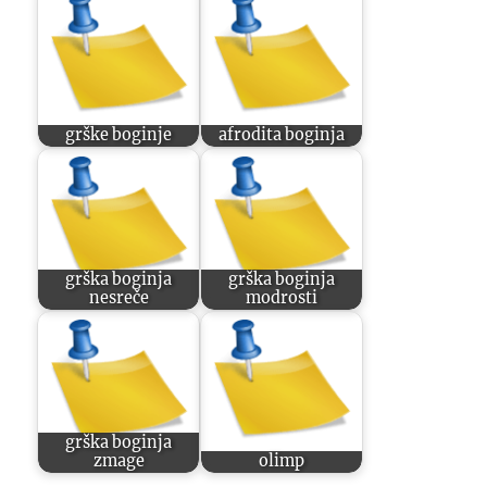
grške boginje
afrodita boginja
grška boginja
grška boginja
nesreče
modrosti
grška boginja
zmage
olimp