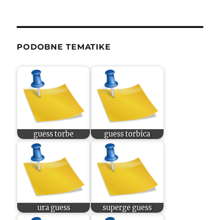
PODOBNE TEMATIKE
guess torbe
guess torbica
ura guess
superge guess