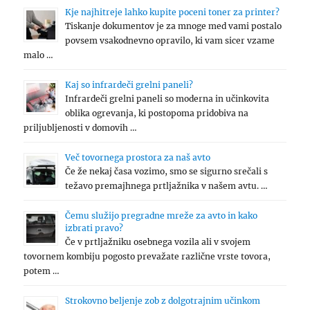
Kje najhitreje lahko kupite poceni toner za printer?
Tiskanje dokumentov je za mnoge med vami postalo
povsem vsakodnevno opravilo, ki vam sicer vzame
malo …
Kaj so infrardeči grelni paneli?
Infrardeči grelni paneli so moderna in učinkovita
oblika ogrevanja, ki postopoma pridobiva na
priljubljenosti v domovih …
Več tovornega prostora za naš avto
Če že nekaj časa vozimo, smo se sigurno srečali s
težavo premajhnega prtljažnika v našem avtu. …
Čemu služijo pregradne mreže za avto in kako
izbrati pravo?
Če v prtljažniku osebnega vozila ali v svojem
tovornem kombiju pogosto prevažate različne vrste tovora,
potem …
Strokovno beljenje zob z dolgotrajnim učinkom