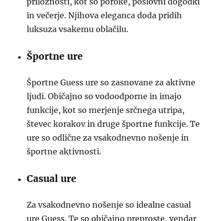
priložnosti, kot so poroke, poslovni dogodki
in večerje. Njihova eleganca doda pridih
luksuza vsakemu oblačilu.
Športne ure
Športne Guess ure so zasnovane za aktivne
ljudi. Običajno so vodoodporne in imajo
funkcije, kot so merjenje srčnega utripa,
števec korakov in druge športne funkcije. Te
ure so odlične za vsakodnevno nošenje in
športne aktivnosti.
Casual ure
Za vsakodnevno nošenje so idealne casual
ure Guess. Te so običajno preproste, vendar