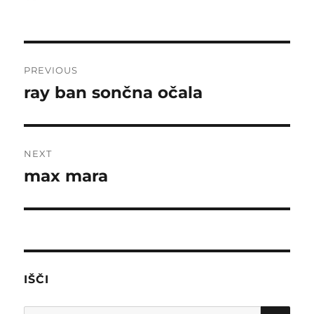
on
Post
PREVIOUS
navigation
ray ban sončna očala
Previous
post:
NEXT
max mara
Next
post:
IŠČI
SE