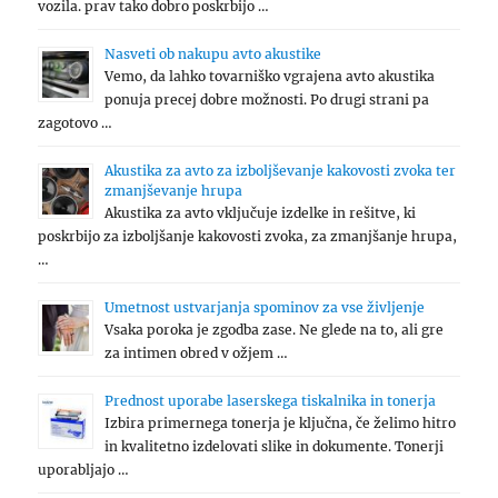
vozila. prav tako dobro poskrbijo …
Nasveti ob nakupu avto akustike
Vemo, da lahko tovarniško vgrajena avto akustika
ponuja precej dobre možnosti. Po drugi strani pa
zagotovo …
Akustika za avto za izboljševanje kakovosti zvoka ter
zmanjševanje hrupa
Akustika za avto vključuje izdelke in rešitve, ki
poskrbijo za izboljšanje kakovosti zvoka, za zmanjšanje hrupa,
…
Umetnost ustvarjanja spominov za vse življenje
Vsaka poroka je zgodba zase. Ne glede na to, ali gre
za intimen obred v ožjem …
Prednost uporabe laserskega tiskalnika in tonerja
Izbira primernega tonerja je ključna, če želimo hitro
in kvalitetno izdelovati slike in dokumente. Tonerji
uporabljajo …