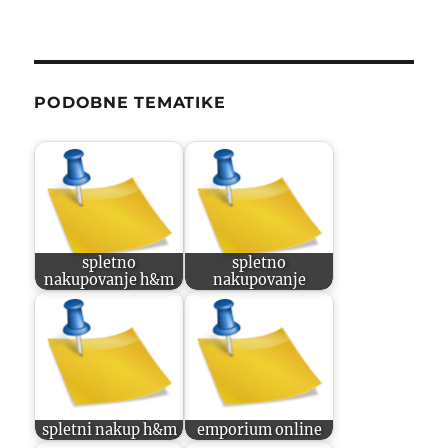
PODOBNE TEMATIKE
spletno
spletno
nakupovanje h&m
nakupovanje
spletni nakup h&m
emporium online