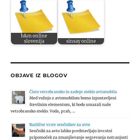
h&m online
slovenija
sinsay online
OBJAVE IZ BLOGOV
Čisto vetrobransko in zadnje steklo avtomobila
Med vožnjo z avtomobilom bomo izpostavljeni
številnim elementom, ki bodo umazali naše
vetrobransko steklo. Voda, prah, …
Različne vrste senčnikov za avto
Senčniki za avto lahko predstavljajo izvrstni
pripomoček za zmanjševanje segrevanja notranjosti