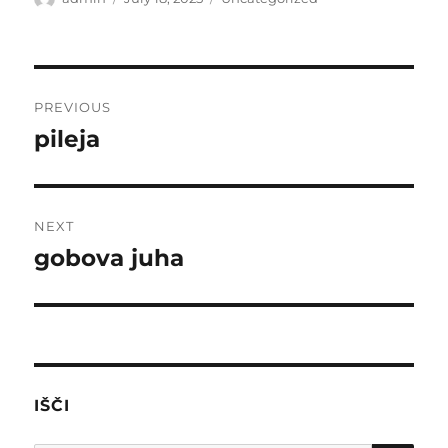
on
Post
PREVIOUS
navigation
pileja
Previous
post:
NEXT
gobova juha
Next
post:
IŠČI