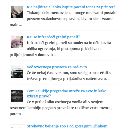
Kje najhitreje lahko kupite poceni toner za printer?
Tiskanje dokumentov je za mnoge med vami postalo
povsem vsakodnevno opravilo, ki vam sicer vzame
malo …
Kaj so infrardeči grelni paneli?
Infrardeči grelni paneli so moderna in učinkovita
oblika ogrevanja, ki postopoma pridobiva na
priljubljenosti v domovih …
Več tovornega prostora za naš avto
Če že nekaj časa vozimo, smo se sigurno srečali s
težavo premajhnega prtljažnika v našem avtu. …
Čemu služijo pregradne mreže za avto in kako
izbrati pravo?
Če v prtljažniku osebnega vozila ali v svojem
tovornem kombiju pogosto prevažate različne vrste tovora,
potem …
Strokovno beljenje zob z dolgotrajnim učinkom