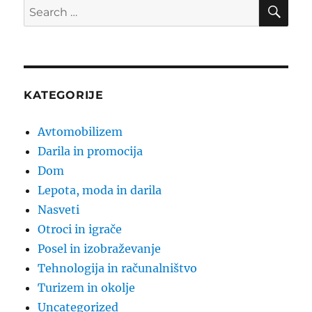
SE
Search
for:
KATEGORIJE
Avtomobilizem
Darila in promocija
Dom
Lepota, moda in darila
Nasveti
Otroci in igrače
Posel in izobraževanje
Tehnologija in računalništvo
Turizem in okolje
Uncategorized