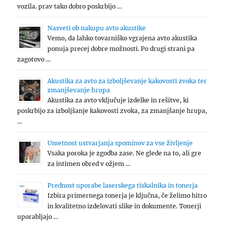
vozila. prav tako dobro poskrbijo …
Nasveti ob nakupu avto akustike
Vemo, da lahko tovarniško vgrajena avto akustika
ponuja precej dobre možnosti. Po drugi strani pa
zagotovo …
Akustika za avto za izboljševanje kakovosti zvoka ter
zmanjševanje hrupa
Akustika za avto vključuje izdelke in rešitve, ki
poskrbijo za izboljšanje kakovosti zvoka, za zmanjšanje hrupa,
…
Umetnost ustvarjanja spominov za vse življenje
Vsaka poroka je zgodba zase. Ne glede na to, ali gre
za intimen obred v ožjem …
Prednost uporabe laserskega tiskalnika in tonerja
Izbira primernega tonerja je ključna, če želimo hitro
in kvalitetno izdelovati slike in dokumente. Tonerji
uporabljajo …