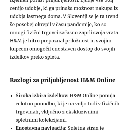
izjemen porast priljubljenosti. Ljudje vse bolj
cenijo udobje, ki ga prinaša možnost nakupa iz
udobja lastnega doma. V Sloveniji se je ta trend
še posebej okrepil v času pandemije, ko so
mnogi fizični trgovci začasno zaprli svoja vrata.
H&M je hitro prepoznal priložnost in svojim
kupcem omogočil enostaven dostop do svojih
izdelkov preko spleta.
Razlogi za priljubljenost H&M Online
Široka izbira izdelkov:
H&M Online ponuja
celotno ponudbo, ki je na voljo tudi v fizičnih
trgovinah, vključno z ekskluzivnimi
spletnimi kolekcijami.
Enostavna navigacija:
Spletna stran je