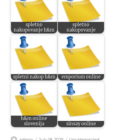
spletno
spletno
nakupovanje h&m
nakupovanje
spletni nakup h&m
emporium online
h&m online
slovenija
sinsay online
Author
Posted
Categories
admin
July 18, 2025
Uncategorized