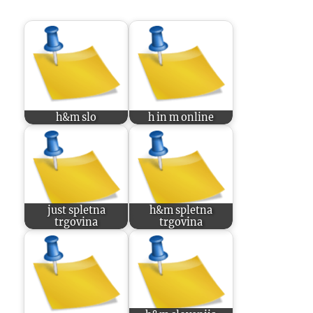
h&m slo
h in m online
just spletna
h&m spletna
trgovina
trgovina