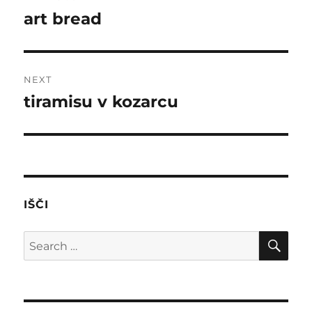
navigation
art bread
Previous
post:
NEXT
tiramisu v kozarcu
Next
post:
IŠČI
SE
Search
for: