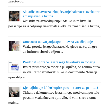
zagotovo …
Akustika za avto za izboljševanje kakovosti zvoka ter
zmanjševanje hrupa
Akustika za avto vključuje izdelke in rešitve, ki
poskrbijo za izboljšanje kakovosti zvoka, za zmanjšanje hrupa,
…
Umetnost ustvarjanja spominov za vse življenje
Vsaka poroka je zgodba zase. Ne glede na to, ali gre
za intimen obred v ožjem …
Prednost uporabe laserskega tiskalnika in tonerja
Izbira primernega tonerja je ključna, če želimo hitro
in kvalitetno izdelovati slike in dokumente. Tonerji
uporabljajo …
Kje najhitreje lahko kupite poceni toner za printer?
Tiskanje dokumentov je za mnoge med vami postalo
povsem vsakodnevno opravilo, ki vam sicer vzame
malo …