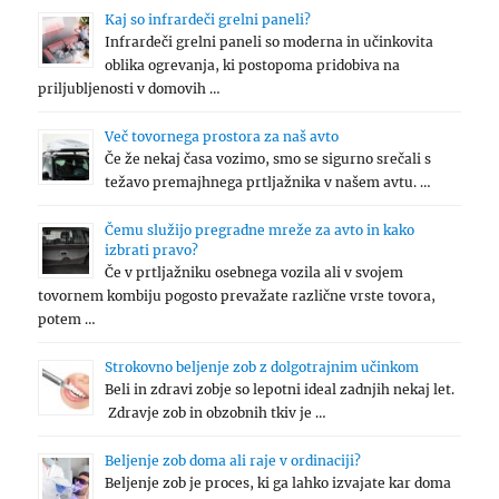
Kaj so infrardeči grelni paneli?
Infrardeči grelni paneli so moderna in učinkovita
oblika ogrevanja, ki postopoma pridobiva na
priljubljenosti v domovih …
Več tovornega prostora za naš avto
Če že nekaj časa vozimo, smo se sigurno srečali s
težavo premajhnega prtljažnika v našem avtu. …
Čemu služijo pregradne mreže za avto in kako
izbrati pravo?
Če v prtljažniku osebnega vozila ali v svojem
tovornem kombiju pogosto prevažate različne vrste tovora,
potem …
Strokovno beljenje zob z dolgotrajnim učinkom
Beli in zdravi zobje so lepotni ideal zadnjih nekaj let.
Zdravje zob in obzobnih tkiv je …
Beljenje zob doma ali raje v ordinaciji?
Beljenje zob je proces, ki ga lahko izvajate kar doma