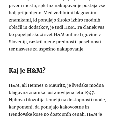
prvem mestu, spletna nakupovanje postaja vse
bolj priljubljeno. Med vodilnimi blagovnimi
znamkami, ki ponujajo široko izbiro modnih
oblačil in dodatkov, je tudi H&M. Ta članek vas
bo popeljal skozi svet H&M online trgovine v
Sloveniji, razkril njene prednosti, posebnosti
ter nasvete za uspešno nakupovanje.
Kaj je H&M?
H&M, ali Hennes & Mauritz, je švedska modna
blagovna znamka, ustanovljena leta 1947.
Njihova filozofija temelji na dostopnosti mode,
kar pomeni, da ponujajo kakovostne in
trendovske kose po dostopnih cenah. H&M je