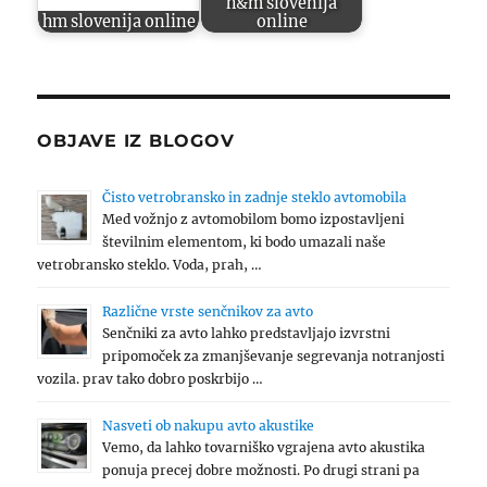
h&m slovenija
hm slovenija online
online
OBJAVE IZ BLOGOV
Čisto vetrobransko in zadnje steklo avtomobila
Med vožnjo z avtomobilom bomo izpostavljeni
številnim elementom, ki bodo umazali naše
vetrobransko steklo. Voda, prah, …
Različne vrste senčnikov za avto
Senčniki za avto lahko predstavljajo izvrstni
pripomoček za zmanjševanje segrevanja notranjosti
vozila. prav tako dobro poskrbijo …
Nasveti ob nakupu avto akustike
Vemo, da lahko tovarniško vgrajena avto akustika
ponuja precej dobre možnosti. Po drugi strani pa