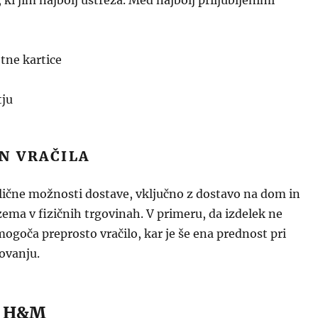
, ki jim najbolj ustreza. Med najbolj priljubljenimi
tne kartice
tju
N VRAČILA
ične možnosti dostave, vključno z dostavo na dom in
ma v fizičnih trgovinah. V primeru, da izdelek ne
goča preprosto vračilo, kar je še ena prednost pri
ovanju.
n H&M