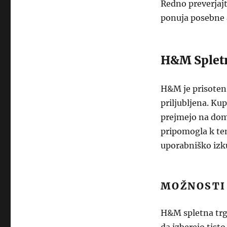
Redno preverjaj
ponuja posebne a
H&M Spletn
H&M je prisoten t
priljubljena. Ku
prejmejo na dom.
pripomogla k tem
uporabniško izk
MOŽNOSTI
H&M spletna trg