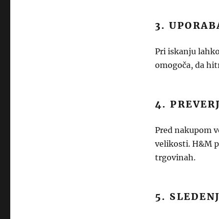
3. UPORAB
Pri iskanju lahko
omogoča, da hitr
4. PREVER
Pred nakupom ved
velikosti. H&M p
trgovinah.
5. SLEDEN