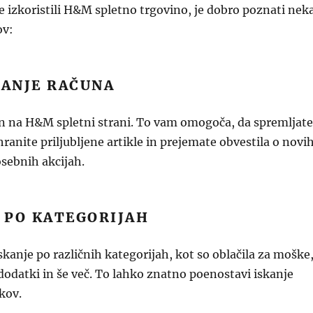
je izkoristili H&M spletno trgovino, je dobro poznati nek
ov:
JANJE RAČUNA
un na H&M spletni strani. To vam omogoča, da spremljate
hranite priljubljene artikle in prejemate obvestila o novi
osebnih akcijah.
E PO KATEGORIJAH
nje po različnih kategorijah, kot so oblačila za moške
dodatki in še več. To lahko znatno poenostavi iskanje
lkov.