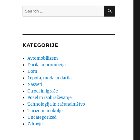
SEARCH
Search
for:
KATEGORIJE
Avtomobilizem
Darila in promocija
Dom
Lepota, moda in darila
Nasveti
Otroci in igrače
Posel in izobraževanje
Tehnologija in računalništvo
Turizem in okolje
Uncategorized
Zdravje