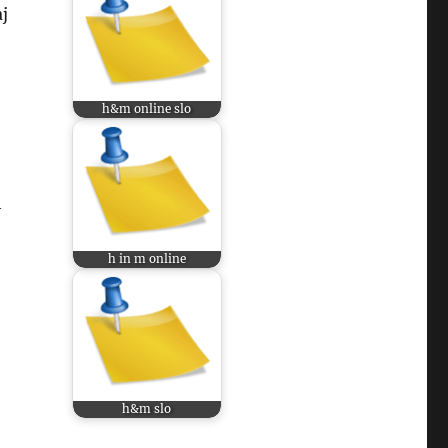
aj
h&m online slo
h
h in m online
,
h&m slo