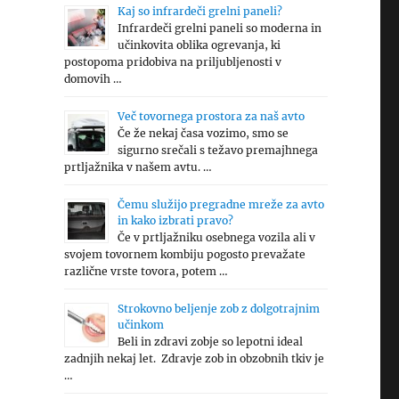
Kaj so infrardeči grelni paneli?
Infrardeči grelni paneli so moderna in
učinkovita oblika ogrevanja, ki
postopoma pridobiva na priljubljenosti v
domovih …
Več tovornega prostora za naš avto
Če že nekaj časa vozimo, smo se
sigurno srečali s težavo premajhnega
prtljažnika v našem avtu. …
Čemu služijo pregradne mreže za avto
in kako izbrati pravo?
Če v prtljažniku osebnega vozila ali v
svojem tovornem kombiju pogosto prevažate
različne vrste tovora, potem …
Strokovno beljenje zob z dolgotrajnim
učinkom
Beli in zdravi zobje so lepotni ideal
zadnjih nekaj let. Zdravje zob in obzobnih tkiv je
…