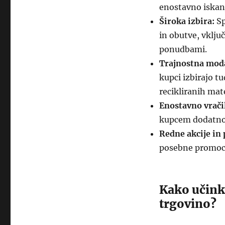
enostavno iskanj
Široka izbira:
Sp
in obutve, vklju
ponudbami.
Trajnostna mod
kupci izbirajo tu
recikliranih mat
Enostavno vrači
kupcem dodatno 
Redne akcije in 
posebne promoci
Kako učink
trgovino?