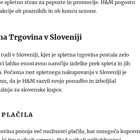
te spletno stran za popuste in promocije. H&M pogosto
kcije ob praznikih in ob koncu sezone.
a Trgovina v Sloveniji
udi v Sloveniji, kjer je spletna trgovina postala zelo
pci lahko enostavno naročijo izdelke prek spleta in jih
 Počasna rast spletnega nakupovanja v Sloveniji je
u, da je H&M razvil svojo ponudbo in izboljšal
ušnjo za slovenske kupce.
 PLAČILA
ovina ponuja več možnosti plačila, kar omogoča kupcem