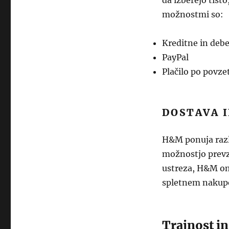
da izberejo tisto
možnostmi so:
Kreditne in debe
PayPal
Plačilo po povze
DOSTAVA I
H&M ponuja razl
možnostjo prevze
ustreza, H&M omo
spletnem nakup
Trajnost i