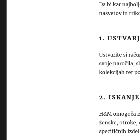
Da bi kar najbol
nasvetov in trik
1. USTVAR
Ustvarite si rač
svoje naročila, s
kolekcijah ter p
2. ISKANJ
H&M omogoča iska
ženske, otroke, 
specifičnih izde