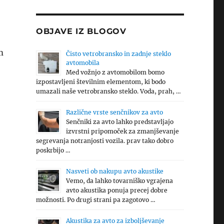
OBJAVE IZ BLOGOV
m
Čisto vetrobransko in zadnje steklo
avtomobila
Med vožnjo z avtomobilom bomo
izpostavljeni številnim elementom, ki bodo
umazali naše vetrobransko steklo. Voda, prah, …
Različne vrste senčnikov za avto
Senčniki za avto lahko predstavljajo
izvrstni pripomoček za zmanjševanje
segrevanja notranjosti vozila. prav tako dobro
poskrbijo …
Nasveti ob nakupu avto akustike
Vemo, da lahko tovarniško vgrajena
avto akustika ponuja precej dobre
možnosti. Po drugi strani pa zagotovo …
Akustika za avto za izboljševanje