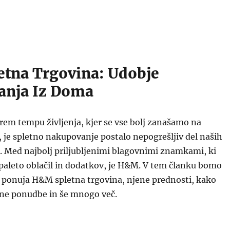
tna Trgovina: Udobje
anja Iz Doma
em tempu življenja, kjer se vse bolj zanašamo na
e, je spletno nakupovanje postalo nepogrešljiv del naših
. Med najbolj priljubljenimi blagovnimi znamkami, ki
paleto oblačil in dodatkov, je H&M. V tem članku bomo
se ponuja H&M spletna trgovina, njene prednosti, kako
bne ponudbe in še mnogo več.