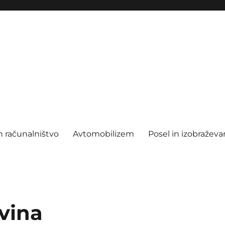
n računalništvo
Avtomobilizem
Posel in izobraževa
vina