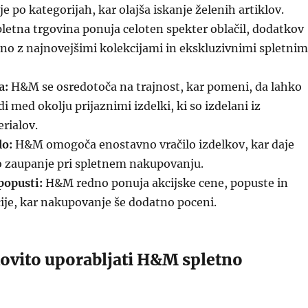
e po kategorijah, kar olajša iskanje želenih artiklov.
letna trgovina ponuja celoten spekter oblačil, dodatkov
čno z najnovejšimi kolekcijami in ekskluzivnimi spletnim
a:
H&M se osredotoča na trajnost, kar pomeni, da lahko
di med okolju prijaznimi izdelki, ki so izdelani iz
erialov.
lo:
H&M omogoča enostavno vračilo izdelkov, kar daje
zaupanje pri spletnem nakupovanju.
popusti:
H&M redno ponuja akcijske cene, popuste in
je, kar nakupovanje še dodatno poceni.
ovito uporabljati H&M spletno