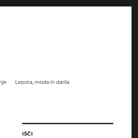
nje
Lepota, moda in darila
IŠČI