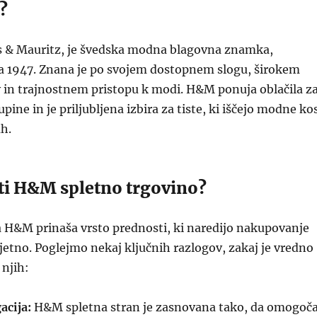
?
 & Mauritz, je švedska modna blagovna znamka,
ta 1947. Znana je po svojem dostopnem slogu, širokem
 in trajnostnem pristopu k modi. H&M ponuja oblačila z
pine in je priljubljena izbira za tiste, ki iščejo modne ko
h.
ati H&M spletno trgovino?
a H&M prinaša vrsto prednosti, ki naredijo nakupovanje
jetno. Poglejmo nekaj ključnih razlogov, zakaj je vredno
njih:
acija:
H&M spletna stran je zasnovana tako, da omogoč