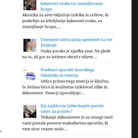
kakovosti zvoka ter zmanjševanje
hrupa
Akustika za avto vključuje izdelke in rešitve, ki
poskrbijo za izboljšanje kakovosti zvoka, za
zmanjšanje hrupa, …
Umetnost ustvarjanja spominov za vse
življenje
Vsaka poroka je zgodba zase. Ne glede
na to, ali gre za intimen obred v ožjem …
Prednost uporabe laserskega
tiskalnika in tonerja
Izbira primernega tonerja je ključna,
če želimo hitro in kvalitetno izdelovati slike in
dokumente. Tonerji uporabljajo …
Kje najhitreje lahko kupite poceni
toner za printer?
Tiskanje dokumentov je za mnoge med
vami postalo povsem vsakodnevno opravilo, ki
,
vam sicer vzame malo …