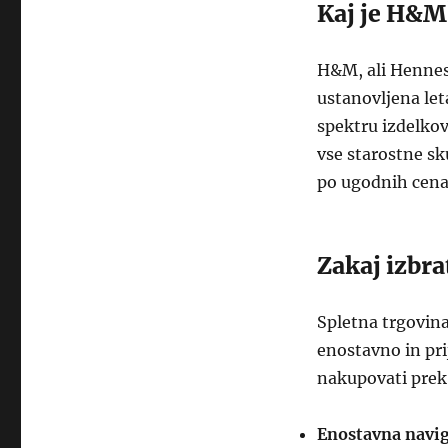
Kaj je H&M
H&M, ali Hennes
ustanovljena le
spektru izdelkov
vse starostne sku
po ugodnih cena
Zakaj izbr
Spletna trgovin
enostavno in pri
nakupovati prek 
Enostavna navig