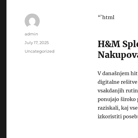
“`html
Author
admin
H&M Sple
Posted
July 17, 2025
on
Categories
Uncategorized
Nakupov
V današnjem hitr
digitalne rešitv
vsakdanjih rutin
ponujajo široko 
raziskali, kaj v
izkoristiti pose