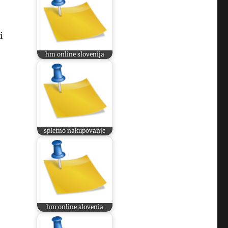
i
hm online slovenija
spletno nakupovanje
hm online slovenia