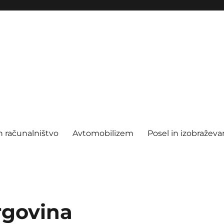
n računalništvo
Avtomobilizem
Posel in izobraževa
rgovina