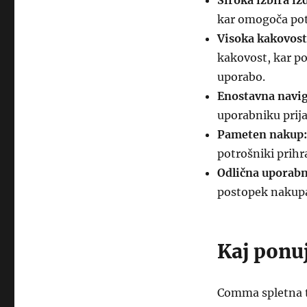
Široka izbira iz
kar omogoča potr
Visoka kakovost
kakovost, kar po
uporabo.
Enostavna navig
uporabniku prij
Pameten nakup:
potrošniki prihr
Odlična uporabn
postopek nakupa
Kaj ponu
Comma spletna t