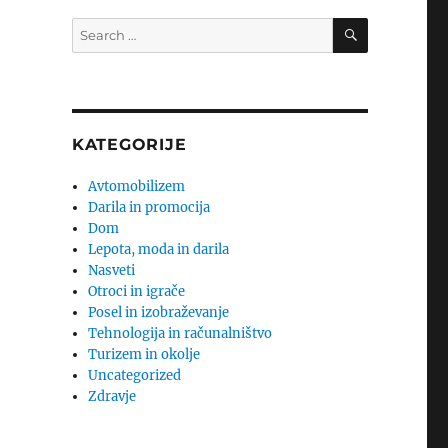
SEARCH
Search
for:
KATEGORIJE
Avtomobilizem
Darila in promocija
Dom
Lepota, moda in darila
Nasveti
Otroci in igrače
Posel in izobraževanje
Tehnologija in računalništvo
Turizem in okolje
Uncategorized
Zdravje