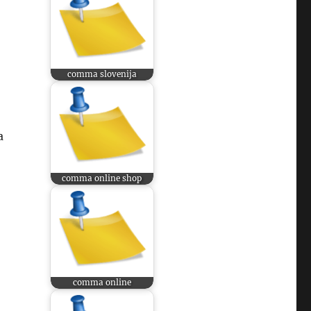
comma slovenija
a
comma online shop
comma online