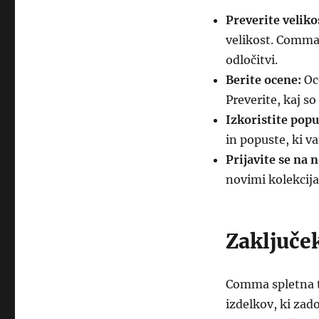
Preverite veliko
velikost. Comma 
odločitvi.
Berite ocene:
Oce
Preverite, kaj so
Izkoristite popu
in popuste, ki v
Prijavite se na n
novimi kolekcij
Zaključe
Comma spletna t
izdelkov, ki za