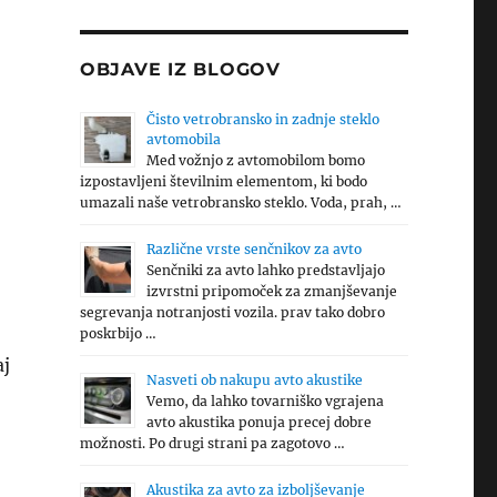
OBJAVE IZ BLOGOV
Čisto vetrobransko in zadnje steklo
avtomobila
Med vožnjo z avtomobilom bomo
izpostavljeni številnim elementom, ki bodo
umazali naše vetrobransko steklo. Voda, prah, …
Različne vrste senčnikov za avto
Senčniki za avto lahko predstavljajo
izvrstni pripomoček za zmanjševanje
segrevanja notranjosti vozila. prav tako dobro
poskrbijo …
aj
Nasveti ob nakupu avto akustike
Vemo, da lahko tovarniško vgrajena
avto akustika ponuja precej dobre
možnosti. Po drugi strani pa zagotovo …
Akustika za avto za izboljševanje