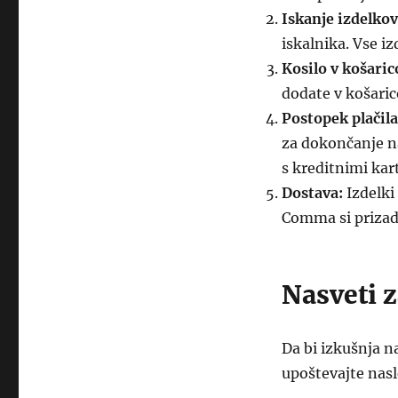
Iskanje izdelkov
iskalnika. Vse iz
Kosilo v košaric
dodate v košaric
Postopek plačila
za dokončanje n
s kreditnimi kart
Dostava:
Izdelki
Comma si prizade
Nasveti 
Da bi izkušnja n
upoštevajte nas