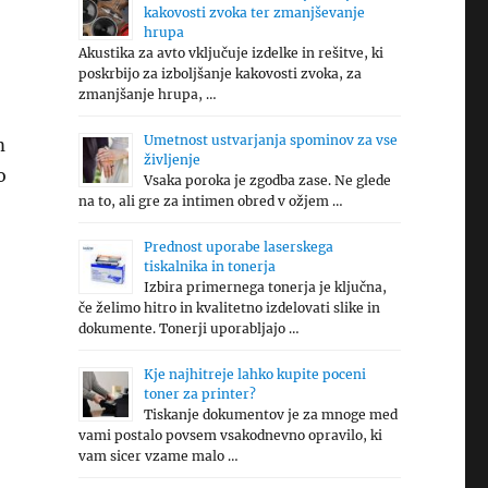
kakovosti zvoka ter zmanjševanje
hrupa
Akustika za avto vključuje izdelke in rešitve, ki
poskrbijo za izboljšanje kakovosti zvoka, za
zmanjšanje hrupa, …
Umetnost ustvarjanja spominov za vse
m
življenje
o
Vsaka poroka je zgodba zase. Ne glede
na to, ali gre za intimen obred v ožjem …
Prednost uporabe laserskega
tiskalnika in tonerja
Izbira primernega tonerja je ključna,
če želimo hitro in kvalitetno izdelovati slike in
dokumente. Tonerji uporabljajo …
Kje najhitreje lahko kupite poceni
toner za printer?
Tiskanje dokumentov je za mnoge med
vami postalo povsem vsakodnevno opravilo, ki
vam sicer vzame malo …