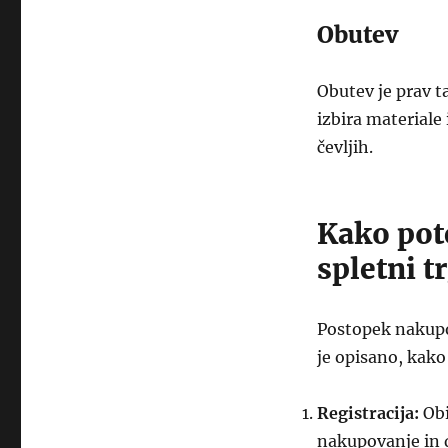
Obutev
Obutev je prav
izbira materiale 
čevljih.
Kako po
spletni t
Postopek nakupov
je opisano, kako
Registracija:
Obi
nakupovanje in 