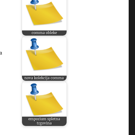
comma obleke
a
nova kolekcija comma
emporium spletna
trgovina