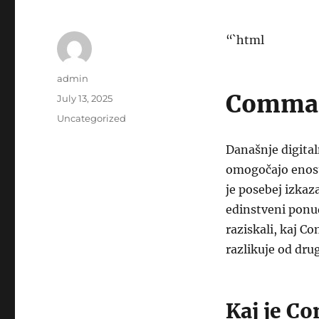
“`html
Author
admin
Comma 
Posted
July 13, 2025
on
Categories
Uncategorized
Današnje digital
omogočajo enost
je posebej izkaz
edinstveni ponu
raziskali, kaj C
razlikuje od dru
Kaj je C