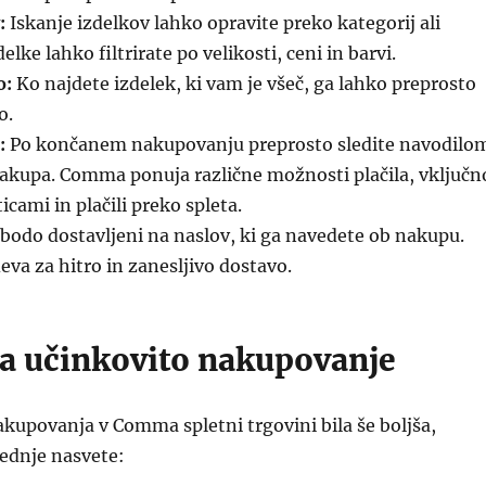
:
Iskanje izdelkov lahko opravite preko kategorij ali
delke lahko filtrirate po velikosti, ceni in barvi.
o:
Ko najdete izdelek, ki vam je všeč, ga lahko preprosto
o.
:
Po končanem nakupovanju preprosto sledite navodilo
akupa. Comma ponuja različne možnosti plačila, vključn
icami in plačili preko spleta.
 bodo dostavljeni na naslov, ki ga navedete ob nakupu.
va za hitro in zanesljivo dostavo.
za učinkovito nakupovanje
akupovanja v Comma spletni trgovini bila še boljša,
lednje nasvete: