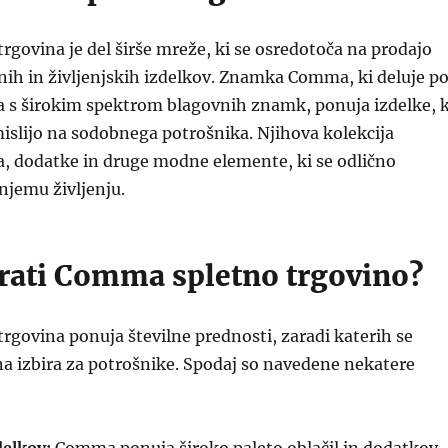
govina je del širše mreže, ki se osredotoča na prodajo
nih in življenjskih izdelkov. Znamka Comma, ki deluje p
a s širokim spektrom blagovnih znamk, ponuja izdelke, k
islijo na sodobnega potrošnika. Njihova kolekcija
la, dodatke in druge modne elemente, ki se odlično
njemu življenju.
brati Comma spletno trgovino?
govina ponuja številne prednosti, zaradi katerih se
na izbira za potrošnike. Spodaj so navedene nekatere