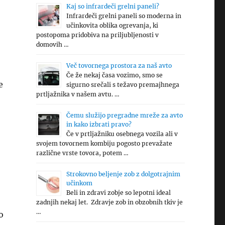
Kaj so infrardeči grelni paneli?
Infrardeči grelni paneli so moderna in
učinkovita oblika ogrevanja, ki
postopoma pridobiva na priljubljenosti v
domovih …
Več tovornega prostora za naš avto
Če že nekaj časa vozimo, smo se
e
sigurno srečali s težavo premajhnega
prtljažnika v našem avtu. …
Čemu služijo pregradne mreže za avto
in kako izbrati pravo?
Če v prtljažniku osebnega vozila ali v
svojem tovornem kombiju pogosto prevažate
različne vrste tovora, potem …
Strokovno beljenje zob z dolgotrajnim
učinkom
Beli in zdravi zobje so lepotni ideal
zadnjih nekaj let. Zdravje zob in obzobnih tkiv je
…
o