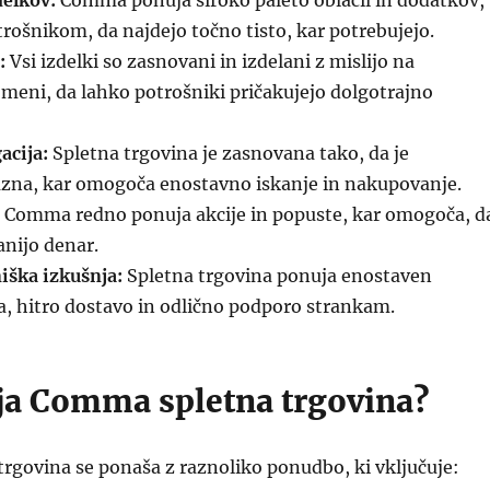
delkov:
Comma ponuja široko paleto oblačil in dodatkov,
ošnikom, da najdejo točno tisto, kar potrebujejo.
:
Vsi izdelki so zasnovani in izdelani z mislijo na
meni, da lahko potrošniki pričakujejo dolgotrajno
acija:
Spletna trgovina je zasnovana tako, da je
azna, kar omogoča enostavno iskanje in nakupovanje.
Comma redno ponuja akcije in popuste, kar omogoča, d
anijo denar.
iška izkušnja:
Spletna trgovina ponuja enostaven
, hitro dostavo in odlično podporo strankam.
ja Comma spletna trgovina?
rgovina se ponaša z raznoliko ponudbo, ki vključuje: