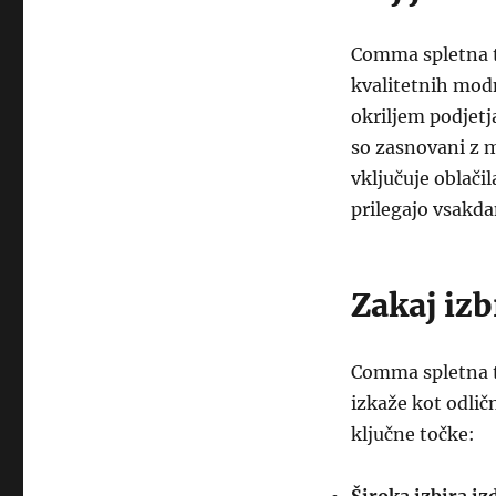
Comma spletna tr
kvalitetnih mod
okriljem podjetj
so zasnovani z m
vključuje oblači
prilegajo vsakda
Zakaj iz
Comma spletna tr
izkaže kot odlič
ključne točke: