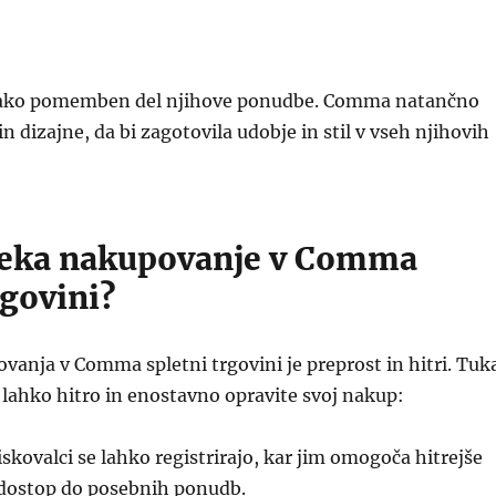
 tako pomemben del njihove ponudbe. Comma natančno
in dizajne, da bi zagotovila udobje in stil v vseh njihovih
teka nakupovanje v Comma
rgovini?
anja v Comma spletni trgovini je preprost in hitri. Tuk
 lahko hitro in enostavno opravite svoj nakup:
skovalci se lahko registrirajo, kar jim omogoča hitrejše
dostop do posebnih ponudb.