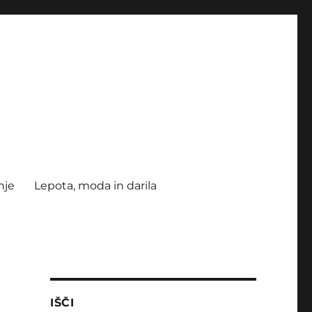
nje
Lepota, moda in darila
IŠČI