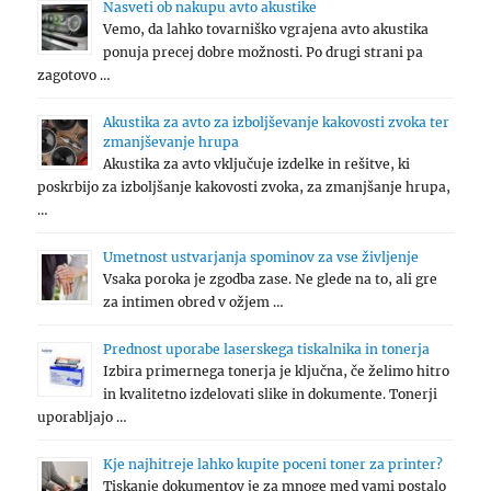
Nasveti ob nakupu avto akustike
Vemo, da lahko tovarniško vgrajena avto akustika
ponuja precej dobre možnosti. Po drugi strani pa
zagotovo …
Akustika za avto za izboljševanje kakovosti zvoka ter
zmanjševanje hrupa
Akustika za avto vključuje izdelke in rešitve, ki
poskrbijo za izboljšanje kakovosti zvoka, za zmanjšanje hrupa,
…
Umetnost ustvarjanja spominov za vse življenje
Vsaka poroka je zgodba zase. Ne glede na to, ali gre
za intimen obred v ožjem …
Prednost uporabe laserskega tiskalnika in tonerja
Izbira primernega tonerja je ključna, če želimo hitro
in kvalitetno izdelovati slike in dokumente. Tonerji
uporabljajo …
Kje najhitreje lahko kupite poceni toner za printer?
Tiskanje dokumentov je za mnoge med vami postalo