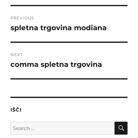
Post
PREVIOUS
navigation
spletna trgovina modiana
Previous
post:
NEXT
comma spletna trgovina
Next
post:
IŠČI
SE
Search
for: