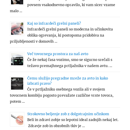
povsem vsakodnevno opravilo, ki vam sicer vzame
malo …
Kaj so infrardeči grelni paneli?
Infrardeči grelni paneli so moderna in učinkovita
oblika ogrevanja, ki postopoma pridobiva na
priljubljenosti v domovih …
Več tovornega prostora za naš avto
Če že nekaj časa vozimo, smo se sigurno srečali s
težavo premajhnega prtljažnika v našem avtu. …
Čemu služijo pregradne mreže za avto in kako
izbrati pravo?
Če v prtljažniku osebnega vozila ali v svojem
tovornem kombiju pogosto prevažate različne vrste tovora,
potem …
Strokovno beljenje zob z dolgotrajnim učinkom
Beli in zdravi zobje so lepotni ideal zadnjih nekaj let.
Zdravje zob in obzobnih tkiv je …