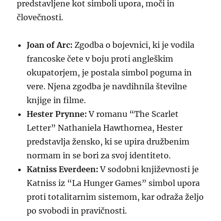
predstavljene kot simboli upora, moči in
človečnosti.
Joan of Arc:
Zgodba o bojevnici, ki je vodila
francoske čete v boju proti angleškim
okupatorjem, je postala simbol poguma in
vere. Njena zgodba je navdihnila številne
knjige in filme.
Hester Prynne:
V romanu “The Scarlet
Letter” Nathaniela Hawthornea, Hester
predstavlja žensko, ki se upira družbenim
normam in se bori za svoj identiteto.
Katniss Everdeen:
V sodobni književnosti je
Katniss iz “La Hunger Games” simbol upora
proti totalitarnim sistemom, kar odraža željo
po svobodi in pravičnosti.