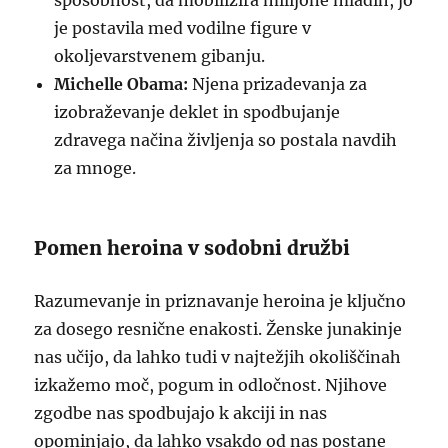
sposobnost, da mobilizira milijone mladih, jo
je postavila med vodilne figure v
okoljevarstvenem gibanju.
Michelle Obama:
Njena prizadevanja za
izobraževanje deklet in spodbujanje
zdravega načina življenja so postala navdih
za mnoge.
Pomen heroina v sodobni družbi
Razumevanje in priznavanje heroina je ključno
za dosego resnične enakosti. Ženske junakinje
nas učijo, da lahko tudi v najtežjih okoliščinah
izkažemo moč, pogum in odločnost. Njihove
zgodbe nas spodbujajo k akciji in nas
opominjajo, da lahko vsakdo od nas postane