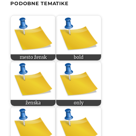
PODOBNE TEMATIKE
mesto žensk
bold
ženska
only