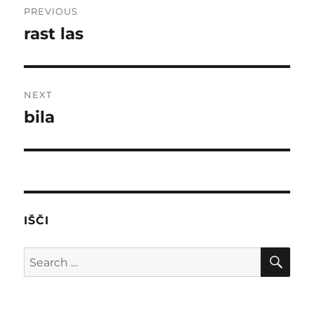
PREVIOUS
navigation
rast las
Previous
post:
NEXT
bila
Next
post:
IŠČI
SE
Search
for: