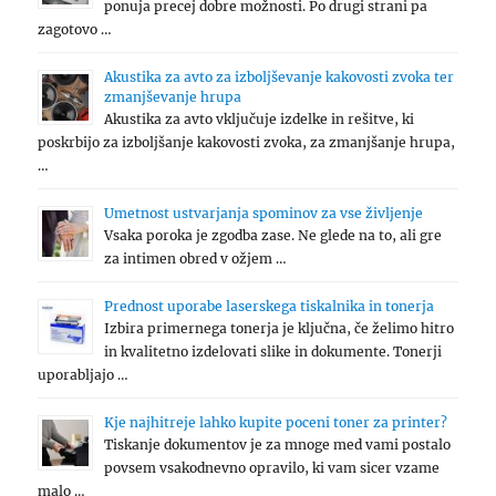
ponuja precej dobre možnosti. Po drugi strani pa
zagotovo …
Akustika za avto za izboljševanje kakovosti zvoka ter
zmanjševanje hrupa
Akustika za avto vključuje izdelke in rešitve, ki
poskrbijo za izboljšanje kakovosti zvoka, za zmanjšanje hrupa,
…
Umetnost ustvarjanja spominov za vse življenje
Vsaka poroka je zgodba zase. Ne glede na to, ali gre
za intimen obred v ožjem …
Prednost uporabe laserskega tiskalnika in tonerja
Izbira primernega tonerja je ključna, če želimo hitro
in kvalitetno izdelovati slike in dokumente. Tonerji
uporabljajo …
Kje najhitreje lahko kupite poceni toner za printer?
Tiskanje dokumentov je za mnoge med vami postalo
povsem vsakodnevno opravilo, ki vam sicer vzame
malo …