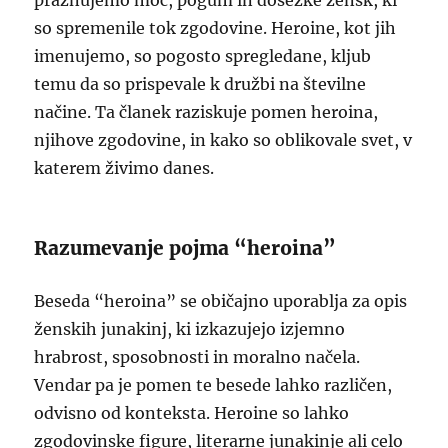
praznujemo moč, pogum in dosežke žensk, ki
so spremenile tok zgodovine. Heroine, kot jih
imenujemo, so pogosto spregledane, kljub
temu da so prispevale k družbi na številne
načine. Ta članek raziskuje pomen heroina,
njihove zgodovine, in kako so oblikovale svet, v
katerem živimo danes.
Razumevanje pojma “heroina”
Beseda “heroina” se običajno uporablja za opis
ženskih junakinj, ki izkazujejo izjemno
hrabrost, sposobnosti in moralno načela.
Vendar pa je pomen te besede lahko različen,
odvisno od konteksta. Heroine so lahko
zgodovinske figure, literarne junakinje ali celo