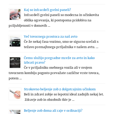
Kaj so infrardeči grelni paneli?
Infrardeči grelni paneli so moderna in učinkovita
oblika ogrevanja, ki postopoma pridobiva na
priljubljenosti v domovih …
Več tovornega prostora za naš avto
Če že nekaj časa vozimo, smo se sigurno srečali s
težavo premajhnega prtljažnika v našem avtu. …
Čemu služijo pregradne mreže za avto in kako
izbrati pravo?
Če v prtljažniku osebnega vozila ali v svojem
tovornem kombiju pogosto prevažate različne vrste tovora,
potem …
Strokovno beljenje zob z dolgotrajnim učinkom
Beli in zdravi zobje so lepotni ideal zadnjih nekaj let.
Zdravje zob in obzobnih tkiv je …
Beljenje zob doma ali raje v ordinaciji?