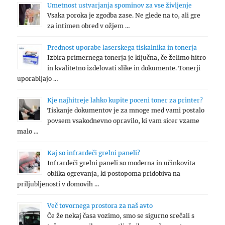
Umetnost ustvarjanja spominov za vse življenje
Vsaka poroka je zgodba zase. Ne glede na to, ali gre
za intimen obred v ožjem …
Prednost uporabe laserskega tiskalnika in tonerja
Izbira primernega tonerja je ključna, če želimo hitro
in kvalitetno izdelovati slike in dokumente. Tonerji
uporabljajo …
Kje najhitreje lahko kupite poceni toner za printer?
Tiskanje dokumentov je za mnoge med vami postalo
povsem vsakodnevno opravilo, ki vam sicer vzame
malo …
Kaj so infrardeči grelni paneli?
Infrardeči grelni paneli so moderna in učinkovita
oblika ogrevanja, ki postopoma pridobiva na
priljubljenosti v domovih …
Več tovornega prostora za naš avto
Če že nekaj časa vozimo, smo se sigurno srečali s