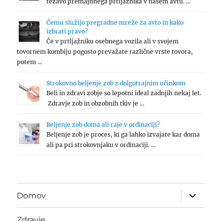
težavo premajhnega prtljažnika v našem avtu. …
Čemu služijo pregradne mreže za avto in kako
izbrati pravo?
Če v prtljažniku osebnega vozila ali v svojem
tovornem kombiju pogosto prevažate različne vrste tovora,
potem …
Strokovno beljenje zob z dolgotrajnim učinkom
Beli in zdravi zobje so lepotni ideal zadnjih nekaj let.
Zdravje zob in obzobnih tkiv je …
Beljenje zob doma ali raje v ordinaciji?
Beljenje zob je proces, ki ga lahko izvajate kar doma
ali pa pri strokovnjaku v ordinaciji. …
expand
Domov
child
menu
Zdravje