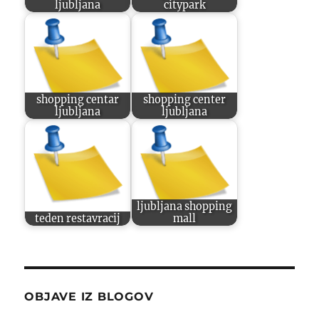
ljubljana
citypark
shopping centar
shopping center
ljubljana
ljubljana
ljubljana shopping
teden restavracij
mall
OBJAVE IZ BLOGOV