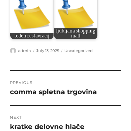
ljubljana shopping
teden restavracij
mall
Author
Posted
Categories
admin
July 13, 2025
Uncategorized
on
Post
PREVIOUS
navigation
comma spletna trgovina
Previous
post:
NEXT
kratke delovne hlače
Next