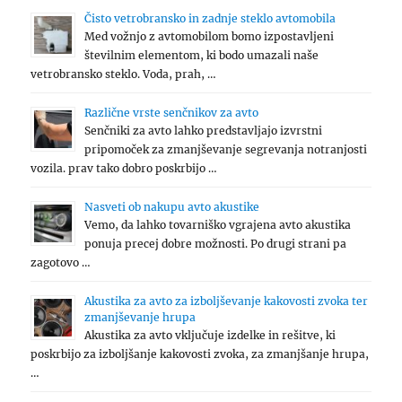
Čisto vetrobransko in zadnje steklo avtomobila
Med vožnjo z avtomobilom bomo izpostavljeni
številnim elementom, ki bodo umazali naše
vetrobransko steklo. Voda, prah, …
Različne vrste senčnikov za avto
Senčniki za avto lahko predstavljajo izvrstni
pripomoček za zmanjševanje segrevanja notranjosti
vozila. prav tako dobro poskrbijo …
Nasveti ob nakupu avto akustike
Vemo, da lahko tovarniško vgrajena avto akustika
ponuja precej dobre možnosti. Po drugi strani pa
zagotovo …
Akustika za avto za izboljševanje kakovosti zvoka ter
zmanjševanje hrupa
Akustika za avto vključuje izdelke in rešitve, ki
poskrbijo za izboljšanje kakovosti zvoka, za zmanjšanje hrupa,
…