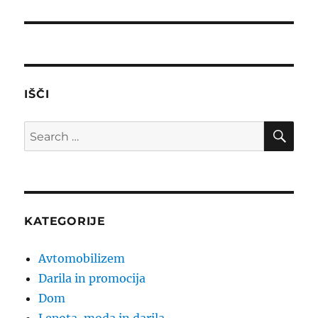
post:
IŠČI
SE
Search
for:
KATEGORIJE
Avtomobilizem
Darila in promocija
Dom