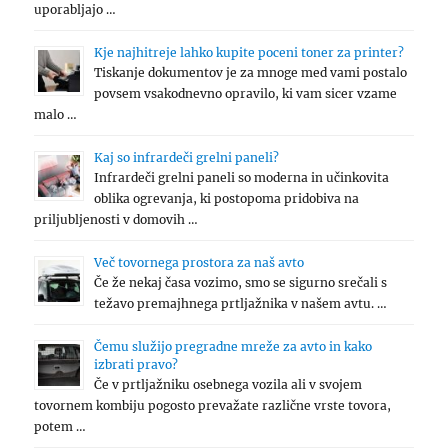
uporabljajo …
Kje najhitreje lahko kupite poceni toner za printer?
Tiskanje dokumentov je za mnoge med vami postalo
povsem vsakodnevno opravilo, ki vam sicer vzame
malo …
Kaj so infrardeči grelni paneli?
Infrardeči grelni paneli so moderna in učinkovita
oblika ogrevanja, ki postopoma pridobiva na
priljubljenosti v domovih …
Več tovornega prostora za naš avto
Če že nekaj časa vozimo, smo se sigurno srečali s
težavo premajhnega prtljažnika v našem avtu. …
Čemu služijo pregradne mreže za avto in kako
izbrati pravo?
Če v prtljažniku osebnega vozila ali v svojem
tovornem kombiju pogosto prevažate različne vrste tovora,
potem …