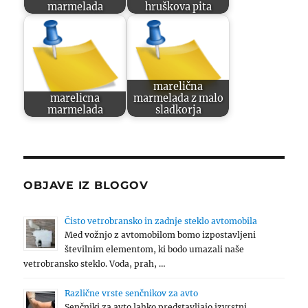
marmelada
hruškova pita
marelična
marelicna
marmelada z malo
marmelada
sladkorja
OBJAVE IZ BLOGOV
Čisto vetrobransko in zadnje steklo avtomobila
Med vožnjo z avtomobilom bomo izpostavljeni
številnim elementom, ki bodo umazali naše
vetrobransko steklo. Voda, prah, …
Različne vrste senčnikov za avto
Senčniki za avto lahko predstavljajo izvrstni