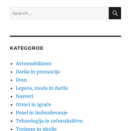
SE
Search
for:
KATEGORIJE
Avtomobilizem
Darila in promocija
Dom
Lepota, moda in darila
Nasveti
Otroci in igrače
Posel in izobraževanje
Tehnologija in računalništvo
Turizem in okolje