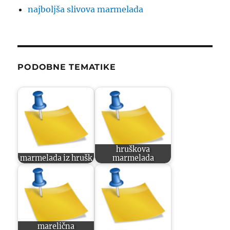
najboljša slivova marmelada
PODOBNE TEMATIKE
hruškova
marmelada iz hrušk
marmelada
marelična