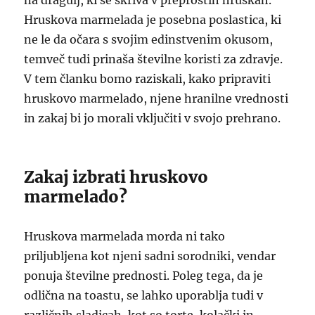
na dragulj, ki se skriva v preprostih hruškah.
Hruskova marmelada je posebna poslastica, ki
ne le da očara s svojim edinstvenim okusom,
temveč tudi prinaša številne koristi za zdravje.
V tem članku bomo raziskali, kako pripraviti
hruskovo marmelado, njene hranilne vrednosti
in zakaj bi jo morali vključiti v svojo prehrano.
Zakaj izbrati hruskovo
marmelado?
Hruskova marmelada morda ni tako
priljubljena kot njeni sadni sorodniki, vendar
ponuja številne prednosti. Poleg tega, da je
odlična na toastu, se lahko uporablja tudi v