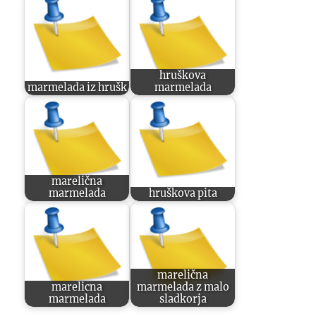
hruškova
marmelada iz hrušk
marmelada
marelična
marmelada
hruškova pita
marelična
marelicna
marmelada z malo
marmelada
sladkorja