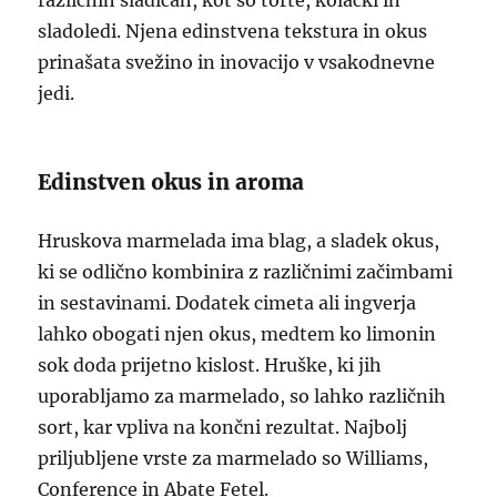
različnih sladicah, kot so torte, kolački in
sladoledi. Njena edinstvena tekstura in okus
prinašata svežino in inovacijo v vsakodnevne
jedi.
Edinstven okus in aroma
Hruskova marmelada ima blag, a sladek okus,
ki se odlično kombinira z različnimi začimbami
in sestavinami. Dodatek cimeta ali ingverja
lahko obogati njen okus, medtem ko limonin
sok doda prijetno kislost. Hruške, ki jih
uporabljamo za marmelado, so lahko različnih
sort, kar vpliva na končni rezultat. Najbolj
priljubljene vrste za marmelado so Williams,
Conference in Abate Fetel.