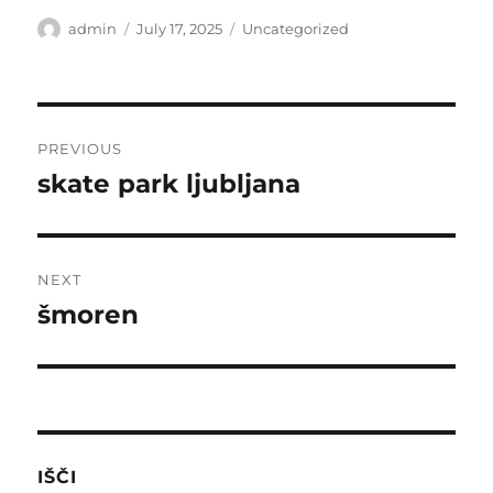
Author
Posted
Categories
admin
July 17, 2025
Uncategorized
on
Post
PREVIOUS
navigation
skate park ljubljana
Previous
post:
NEXT
šmoren
Next
post:
IŠČI