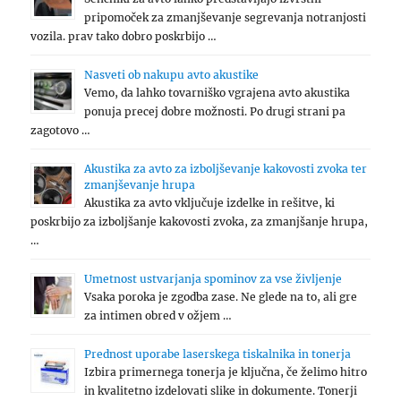
pripomoček za zmanjševanje segrevanja notranjosti
vozila. prav tako dobro poskrbijo …
Nasveti ob nakupu avto akustike
Vemo, da lahko tovarniško vgrajena avto akustika
ponuja precej dobre možnosti. Po drugi strani pa
zagotovo …
Akustika za avto za izboljševanje kakovosti zvoka ter
zmanjševanje hrupa
Akustika za avto vključuje izdelke in rešitve, ki
poskrbijo za izboljšanje kakovosti zvoka, za zmanjšanje hrupa,
…
Umetnost ustvarjanja spominov za vse življenje
Vsaka poroka je zgodba zase. Ne glede na to, ali gre
za intimen obred v ožjem …
Prednost uporabe laserskega tiskalnika in tonerja
Izbira primernega tonerja je ključna, če želimo hitro
in kvalitetno izdelovati slike in dokumente. Tonerji