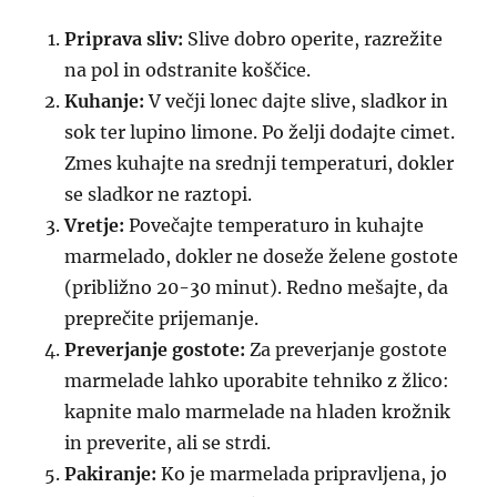
Priprava sliv:
Slive dobro operite, razrežite
na pol in odstranite koščice.
Kuhanje:
V večji lonec dajte slive, sladkor in
sok ter lupino limone. Po želji dodajte cimet.
Zmes kuhajte na srednji temperaturi, dokler
se sladkor ne raztopi.
Vretje:
Povečajte temperaturo in kuhajte
marmelado, dokler ne doseže želene gostote
(približno 20-30 minut). Redno mešajte, da
preprečite prijemanje.
Preverjanje gostote:
Za preverjanje gostote
marmelade lahko uporabite tehniko z žlico:
kapnite malo marmelade na hladen krožnik
in preverite, ali se strdi.
Pakiranje:
Ko je marmelada pripravljena, jo