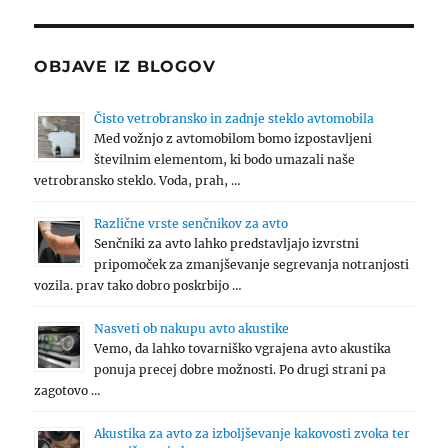
OBJAVE IZ BLOGOV
Čisto vetrobransko in zadnje steklo avtomobila
Med vožnjo z avtomobilom bomo izpostavljeni
številnim elementom, ki bodo umazali naše
vetrobransko steklo. Voda, prah, …
Različne vrste senčnikov za avto
Senčniki za avto lahko predstavljajo izvrstni
pripomoček za zmanjševanje segrevanja notranjosti
vozila. prav tako dobro poskrbijo …
Nasveti ob nakupu avto akustike
Vemo, da lahko tovarniško vgrajena avto akustika
ponuja precej dobre možnosti. Po drugi strani pa
zagotovo …
Akustika za avto za izboljševanje kakovosti zvoka ter