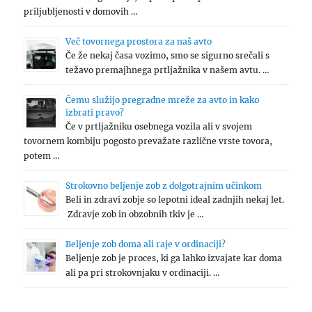
priljubljenosti v domovih …
Več tovornega prostora za naš avto
Če že nekaj časa vozimo, smo se sigurno srečali s
težavo premajhnega prtljažnika v našem avtu. …
Čemu služijo pregradne mreže za avto in kako
izbrati pravo?
Če v prtljažniku osebnega vozila ali v svojem
tovornem kombiju pogosto prevažate različne vrste tovora,
potem …
Strokovno beljenje zob z dolgotrajnim učinkom
Beli in zdravi zobje so lepotni ideal zadnjih nekaj let.
Zdravje zob in obzobnih tkiv je …
Beljenje zob doma ali raje v ordinaciji?
Beljenje zob je proces, ki ga lahko izvajate kar doma
ali pa pri strokovnjaku v ordinaciji. …