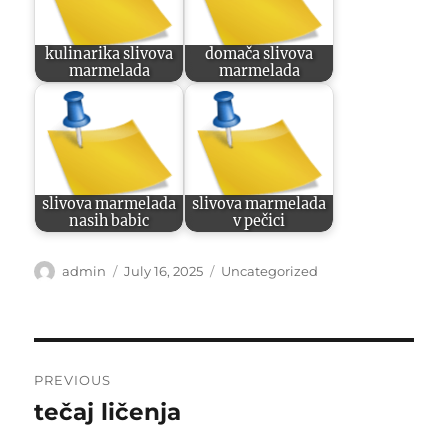
kulinarika slivova
domača slivova
marmelada
marmelada
slivova marmelada
slivova marmelada
nasih babic
v pečici
Author
Posted
Categories
admin
July 16, 2025
Uncategorized
on
Post
PREVIOUS
navigation
tečaj ličenja
Previous
post: