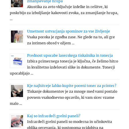
zmanjševanje hrupa
Akustika za avto vključuje izdelke in rešitve, ki
poskrbijo za izboljšanje kakovosti zvoka, za zmanjšanje hrupa,
…
Umetnost ustvarjanja spominov za vse življenje
Vsaka poroka je zgodba zase. Ne glede na to, ali gre
za intimen obred v ožjem …
Prednost uporabe laserskega tiskalnika in tonerja
Izbira primernega tonerja je ključna, če želimo hitro
in kvalitetno izdelovati slike in dokumente. Tonerji
uporabljajo …
Kje najhitreje lahko kupite poceni toner za printer?
Tiskanje dokumentov je za mnoge med vami postalo
povsem vsakodnevno opravilo, ki vam sicer vzame
malo …
Kaj so infrardeči grelni paneli?
Infrardeči grelni paneli so moderna in učinkovita
oblika ogrevanja, ki postopoma pridobiva na