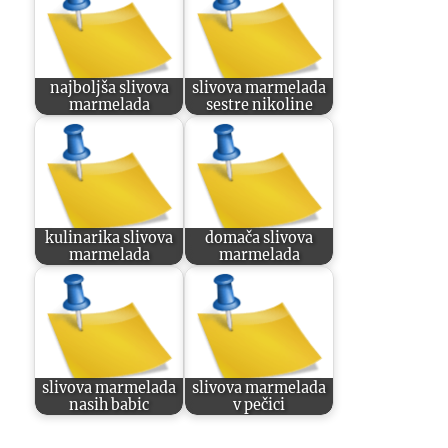
najboljša slivova
slivova marmelada
marmelada
sestre nikoline
kulinarika slivova
domača slivova
marmelada
marmelada
slivova marmelada
slivova marmelada
nasih babic
v pečici