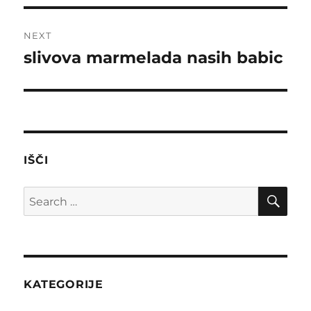
NEXT
slivova marmelada nasih babic
Next
post:
IŠČI
SE
Search
for:
KATEGORIJE