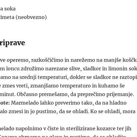
ga soka
 cimeta (neobvezno)
riprave
ive operemo, razkoščičimo in narežemo na manjše koščk
m loncu združimo narezane slive, sladkor in limonin sok
mo na srednji temperaturi, dokler se sladkor ne raztopi
 zmes vreti, zmanjšamo temperaturo in kuhamo še
 minut. Občasno premešamo, da preprečimo prijemanje.
ote:
Marmelado lahko preverimo tako, da na hladno
o zmesi in jo pustimo, da se ohladi. Ko se ohladi, mora
ado napolnimo v čiste in sterilizirane kozarce ter jih