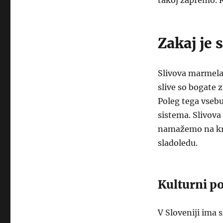
takoj zapremo. K
Zakaj je
Slivova marmelad
slive so bogate z
Poleg tega vsebu
sistema. Slivova
namažemo na kru
sladoledu.
Kulturni 
V Sloveniji ima