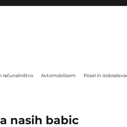
n računalništvo
Avtomobilizem
Posel in izobraževa
a nasih babic