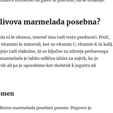
ozarce obrnemo na glavo in pustimo, da se ohladijo.
 slivova marmelada posebna?
a ni le okusna, temveč ima tudi vrsto prednosti. Prvič,
 vitamini in minerali, kot so vitamin C, vitamin K in kalij.
jejo tudi vlaknine, ki so ključne za zdravje prebavnega
 marmelada je lahko odlična izbira za zajtrk, ko jo
h ali pa jo uporabimo kot dodatek k jogurtu ali
pomen
 slivova marmelada poseben pomen. Pogosto jo