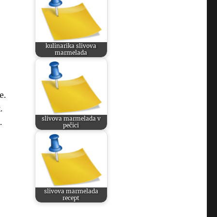
kulinarika slivova
marmelada
e.
.
slivova marmelada v
.
pečici
slivova marmelada
recept