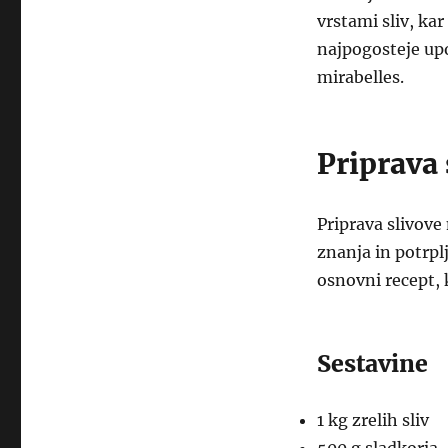
vrstami sliv, kar
najpogosteje upo
mirabelles.
Priprava
Priprava slivov
znanja in potrplj
osnovni recept, 
Sestavine
1 kg zrelih sliv