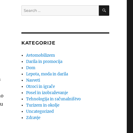
SEARCH
Search
for:
KATEGORIJE
Avtomobilizem
Darila in promocija
Dom
Lepota, moda in darila
a
Nasveti
Otroci in igrače
Posel in izobraževanje
mo
Tehnologija in računalništvo
nu
Turizem in okolje
Uncategorized
Zdravje