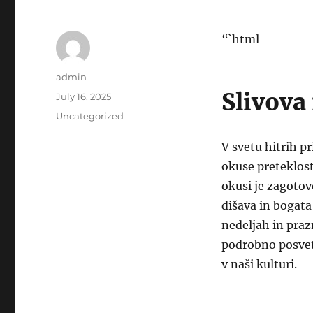
“`html
Author
admin
Slivova
Posted
July 16, 2025
on
Categories
Uncategorized
V svetu hitrih p
okuse preteklost
okusi je zagotov
dišava in bogata
nedeljah in praz
podrobno posveti
v naši kulturi.