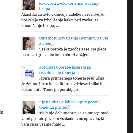
kakovosti zvoka ter zmanjševanje
hrupa
Akustika za avto vključuje izdelke in rešitve, ki
poskrbijo za izboljšanje kakovosti zvoka, za
zmanjšanje hrupa, …
Umetnost ustvarjanja spominov za vse
življenje
Vsaka poroka je zgodba zase. Ne glede
na to, ali gre za intimen obred v ožjem …
Prednost uporabe laserskega
tiskalnika in tonerja
Izbira primernega tonerja je ključna,
če želimo hitro in kvalitetno izdelovati slike in
dokumente. Tonerji uporabljajo …
Kje najhitreje lahko kupite poceni
toner za printer?
da
Tiskanje dokumentov je za mnoge med
vami postalo povsem vsakodnevno opravilo, ki
vam sicer vzame malo …