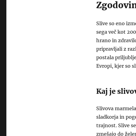
Zgodovin
Slive so eno izm
sega več kot 200
hrano in zdravilo
pripravljali z ra
postala priljubl
Evropi, kjer so sl
Kaj je sli
Slivova marmelad
sladkorja in pog
trajnost. Slive 
zmešajo do želen