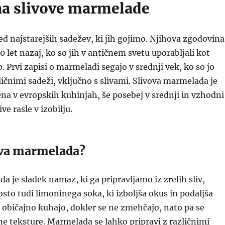
a slivove marmelade
ed najstarejših sadežev, ki jih gojimo. Njihova zgodovina
0 let nazaj, ko so jih v antičnem svetu uporabljali kot
. Prvi zapisi o marmeladi segajo v srednji vek, ko so jo
zličnimi sadeži, vključno s slivami. Slivova marmelada je
jena v evropskih kuhinjah, še posebej v srednji in vzhodni
ive rasle v izobilju.
vova marmelada?
a je sladek namaz, ki ga pripravljamo iz zrelih sliv,
osto tudi limoninega soka, ki izboljša okus in podaljša
se običajno kuhajo, dokler se ne zmehčajo, nato pa se
e teksture. Marmelada se lahko pripravi z različnimi