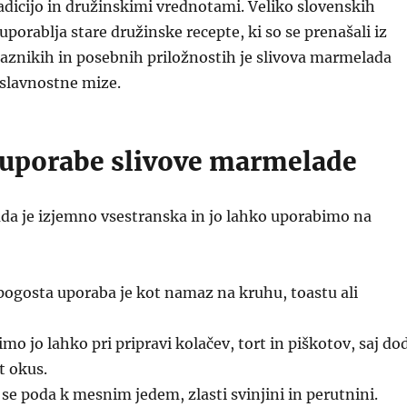
dicijo in družinskimi vrednotami. Veliko slovenskih
uporablja stare družinske recepte, ki so se prenašali iz
raznikih in posebnih priložnostih je slivova marmelada
 slavnostne mize.
 uporabe slivove marmelade
da je izjemno vsestranska in jo lahko uporabimo na
pogosta uporaba je kot namaz na kruhu, toastu ali
o jo lahko pri pripravi kolačev, tort in piškotov, saj do
t okus.
se poda k mesnim jedem, zlasti svinjini in perutnini.