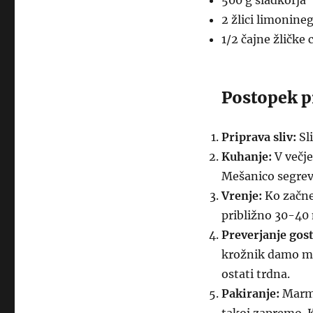
500 g sladkorja
2 žlici limonine
1/2 čajne žličke
Postopek p
Priprava sliv:
Sl
Kuhanje:
V večje
Mešanico segreva
Vrenje:
Ko začne
približno 30-40
Preverjanje gost
krožnik damo mal
ostati trdna.
Pakiranje:
Marmel