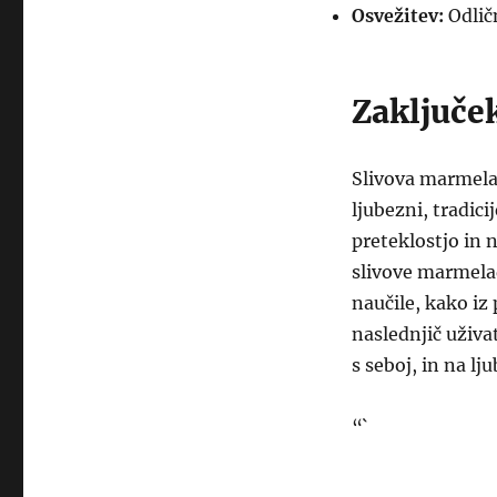
Osvežitev:
Odličn
Zaključe
Slivova marmelad
ljubezni, tradici
preteklostjo in 
slivove marmelad
naučile, kako iz
naslednjič uživa
s seboj, in na lj
“`