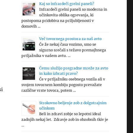
Kaj so infrardeči grelni paneli?
Infrardeči grelni paneli so moderna in
učinkovita oblika ogrevanja, ki
postopoma pridobiva na priljubljenosti v
domovih …
Več tovornega prostora za naš avto
Če že nekaj časa vozimo, smo se
sigurno srečali s težavo premajhnega
prtljažnika v našem avtu. …
Čemu služijo pregradne mreže za avto
in kako izbrati pravo?
Če v prtljažniku osebnega vozila ali v
svojem tovornem kombiju pogosto prevažate
si
različne vrste tovora, potem …
Strokovno beljenje zob z dolgotrajnim
učinkom
Beli in zdravi zobje so lepotni ideal
zadnjih nekaj let. Zdravje zob in obzobnih tkiv je
…