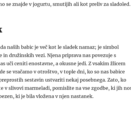
o se znajde v jogurtu, smutijih ali kot preliv za sladoled.
k
a naših babic je več kot le sladek namaz; je simbol
je in družinskih vezi. Njena priprava nas povezuje s
nas uči ceniti enostavne, a okusne jedi. Z vsakim žlicem
e se vračamo v otroštvo, v tople dni, ko so nas babice
 preprostih sestavin ustvariti nekaj posebnega. Zato, ko
te v slivovi marmeladi, pomislite na vse zgodbe, ki jih no
ubezen, ki je bila vložena v njen nastanek.