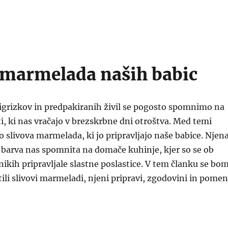
 marmelada naših babic
rigrizkov in predpakiranih živil se pogosto spomnimo na
i, ki nas vračajo v brezskrbne dni otroštva. Med temi
o slivova marmelada, ki jo pripravljajo naše babice. Njen
 barva nas spomnita na domače kuhinje, kjer so se ob
nikih pripravljale slastne poslastice. V tem članku se bo
li slivovi marmeladi, njeni pripravi, zgodovini in pome