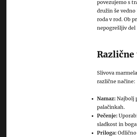
povezujemo s tra
družin še vedno 
roda v rod. Ob p
nepogrešljiv del
Različne
Slivova marmela
različne načine:
Namaz:
Najbolj 
palačinkah.
Pečenje:
Uporabim
sladkost in boga
Priloga:
Odlično 