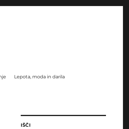
nje
Lepota, moda in darila
IŠČI