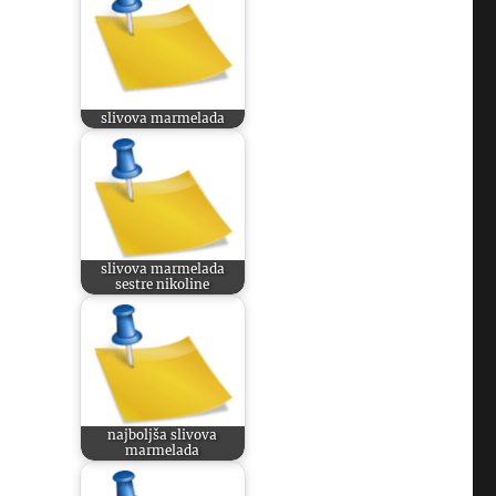
slivova marmelada
slivova marmelada
sestre nikoline
najboljša slivova
marmelada