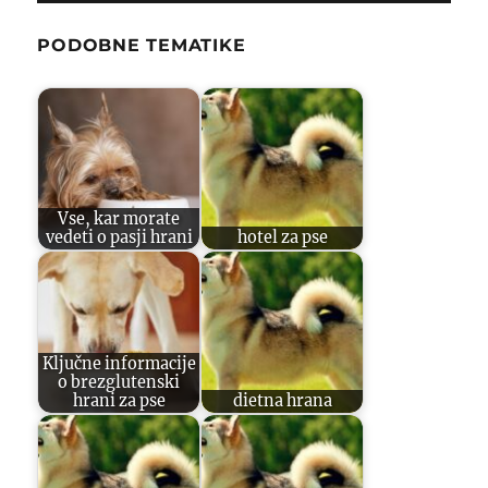
PODOBNE TEMATIKE
Vse, kar morate
vedeti o pasji hrani
hotel za pse
Ključne informacije
o brezglutenski
hrani za pse
dietna hrana