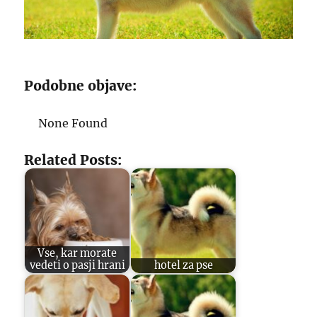
Podobne objave:
None Found
Related Posts:
Vse, kar morate
vedeti o pasji hrani
hotel za pse