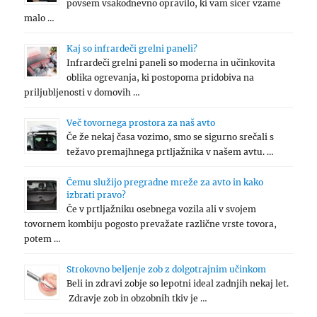
povsem vsakodnevno opravilo, ki vam sicer vzame
malo …
Kaj so infrardeči grelni paneli?
Infrardeči grelni paneli so moderna in učinkovita
oblika ogrevanja, ki postopoma pridobiva na
priljubljenosti v domovih …
Več tovornega prostora za naš avto
Če že nekaj časa vozimo, smo se sigurno srečali s
težavo premajhnega prtljažnika v našem avtu. …
Čemu služijo pregradne mreže za avto in kako
izbrati pravo?
Če v prtljažniku osebnega vozila ali v svojem
tovornem kombiju pogosto prevažate različne vrste tovora,
potem …
Strokovno beljenje zob z dolgotrajnim učinkom
Beli in zdravi zobje so lepotni ideal zadnjih nekaj let.
Zdravje zob in obzobnih tkiv je …