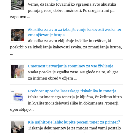
Vemo, da lahko tovarniško vgrajena avto akustika
ponuja precej dobre možnosti. Po drugi strani pa
zagotovo …
Akustika za avto za izboljševanje kakovosti zvoka ter
zmanjševanje hrupa
Akustika za avto vključuje izdelke in rešitve, ki
poskrbijo za izboljšanje kakovosti zvoka, za zmanjšanje hrupa,
…
Umetnost ustvarjanja spominov za vse življenje
Vsaka poroka je zgodba zase. Ne glede na to, ali gre
za intimen obred v ožjem …
Prednost uporabe laserskega tiskalnika in tonerja
Izbira primernega tonerja je ključna, če želimo hitro
in kvalitetno izdelovati slike in dokumente. Tonerji
uporabljajo …
Kje najhitreje lahko kupite poceni toner za printer?
Tiskanje dokumentov je za mnoge med vami postalo