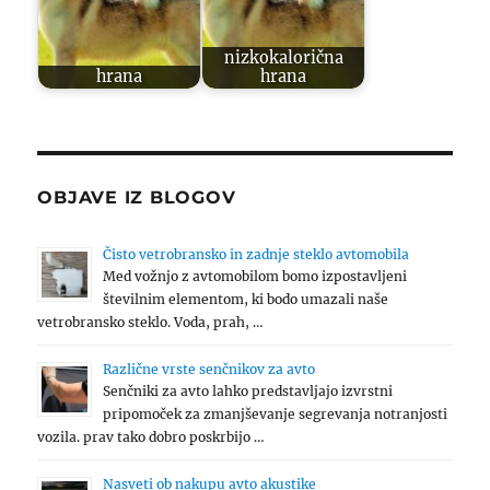
nizkokalorična
hrana
hrana
OBJAVE IZ BLOGOV
Čisto vetrobransko in zadnje steklo avtomobila
Med vožnjo z avtomobilom bomo izpostavljeni
številnim elementom, ki bodo umazali naše
vetrobransko steklo. Voda, prah, …
Različne vrste senčnikov za avto
Senčniki za avto lahko predstavljajo izvrstni
pripomoček za zmanjševanje segrevanja notranjosti
vozila. prav tako dobro poskrbijo …
Nasveti ob nakupu avto akustike