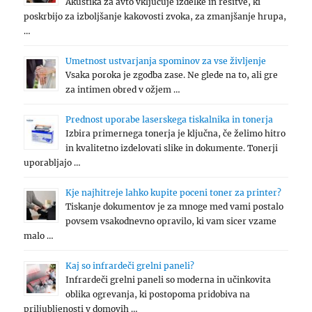
Akustika za avto vključuje izdelke in rešitve, ki
poskrbijo za izboljšanje kakovosti zvoka, za zmanjšanje hrupa,
…
Umetnost ustvarjanja spominov za vse življenje
Vsaka poroka je zgodba zase. Ne glede na to, ali gre
za intimen obred v ožjem …
Prednost uporabe laserskega tiskalnika in tonerja
Izbira primernega tonerja je ključna, če želimo hitro
in kvalitetno izdelovati slike in dokumente. Tonerji
uporabljajo …
Kje najhitreje lahko kupite poceni toner za printer?
Tiskanje dokumentov je za mnoge med vami postalo
povsem vsakodnevno opravilo, ki vam sicer vzame
malo …
Kaj so infrardeči grelni paneli?
Infrardeči grelni paneli so moderna in učinkovita
oblika ogrevanja, ki postopoma pridobiva na
priljubljenosti v domovih …