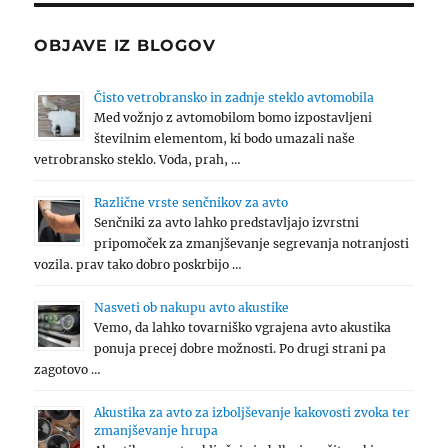
OBJAVE IZ BLOGOV
Čisto vetrobransko in zadnje steklo avtomobila
Med vožnjo z avtomobilom bomo izpostavljeni
številnim elementom, ki bodo umazali naše
vetrobransko steklo. Voda, prah, …
Različne vrste senčnikov za avto
Senčniki za avto lahko predstavljajo izvrstni
pripomoček za zmanjševanje segrevanja notranjosti
vozila. prav tako dobro poskrbijo …
Nasveti ob nakupu avto akustike
Vemo, da lahko tovarniško vgrajena avto akustika
ponuja precej dobre možnosti. Po drugi strani pa
zagotovo …
Akustika za avto za izboljševanje kakovosti zvoka ter
zmanjševanje hrupa