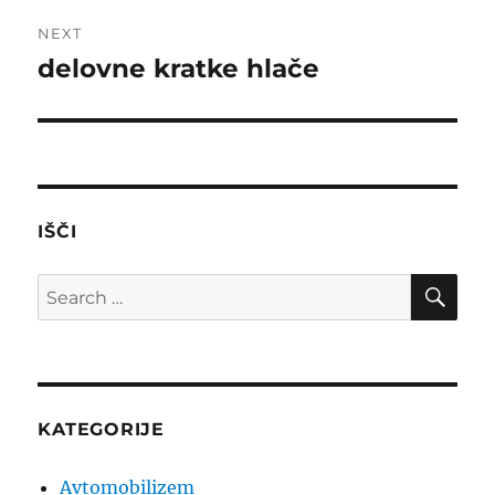
NEXT
delovne kratke hlače
Next
post:
IŠČI
SE
Search
for:
KATEGORIJE
Avtomobilizem