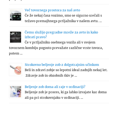
Več tovornega prostora za naš avto
Če že nekaj časa vozimo, smo se sigurno srečali s
težavo premajhnega prtljažnika v našem avtu. …
Čemu služijo pregradne mreže za avto in kako
izbrati pravo?
Če v prtljažniku osebnega vozila ali v svojem
tovornem kombiju pogosto prevažate različne vrste tovora,
potem …
Strokovno beljenje zob z dolgotrajnim učinkom
Beli in zdravi zobje so lepotni ideal zadnjih nekaj let.
Zdravje zob in obzobnih tkiv je …
Beljenje zob doma ali raje v ordinaciji?
Beljenje zob je proces, ki ga lahko izvajate kar doma
ali pa pri strokovnjaku v ordinaciji. …