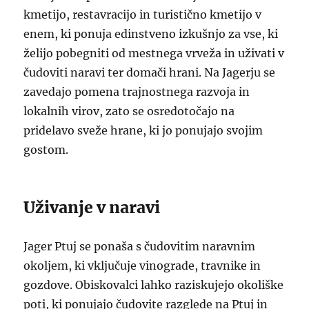
kmetijo, restavracijo in turistično kmetijo v
enem, ki ponuja edinstveno izkušnjo za vse, ki
želijo pobegniti od mestnega vrveža in uživati v
čudoviti naravi ter domači hrani. Na Jagerju se
zavedajo pomena trajnostnega razvoja in
lokalnih virov, zato se osredotočajo na
pridelavo sveže hrane, ki jo ponujajo svojim
gostom.
Uživanje v naravi
Jager Ptuj se ponaša s čudovitim naravnim
okoljem, ki vključuje vinograde, travnike in
gozdove. Obiskovalci lahko raziskujejo okoliške
poti, ki ponujajo čudovite razglede na Ptuj in