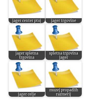
jager center ptuj
jager trgovine
jager spletna
spletna trgovina
trgovina
jager
muzej propadlih
jager celje
razmerij