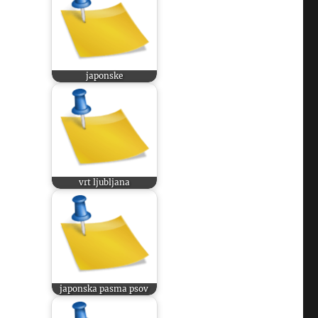
japonske
vrt ljubljana
japonska pasma psov