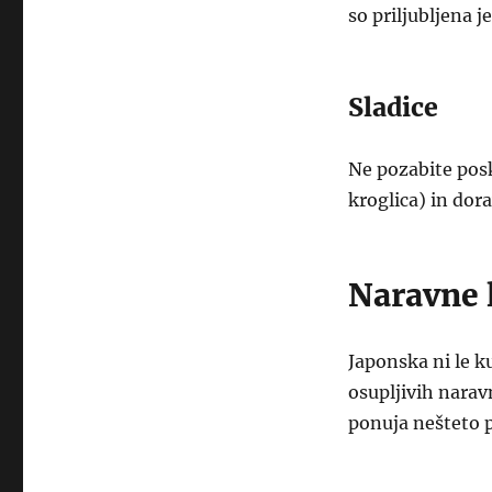
so priljubljena 
Sladice
Ne pozabite posk
kroglica) in dor
Naravne 
Japonska ni le k
osupljivih narav
ponuja nešteto p