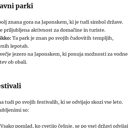
avni parki
olj znana gora na Japonskem, ki je tudi simbol države.
e priljubljena aktivnost za domačine in turiste.
ikko:
Ta park je znan po svojih čudovitih templjih,
vnih lepotah.
večje jezero na Japonskem, ki ponuja možnosti za vodne
tev ob obali.
stivali
 tudi po svojih festivalih, ki se odvijajo skozi vse leto.
jubljenimi so:
Vsako pomlad, ko cvetijo češnje, se po vsej državi odvija