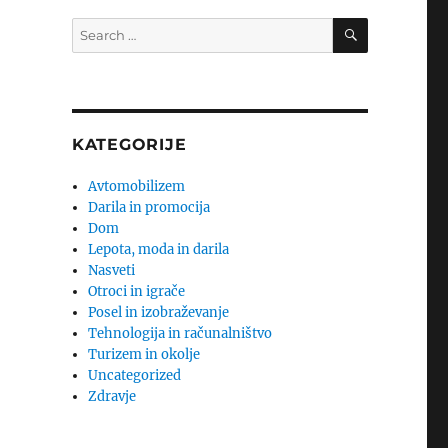
SEARCH
Search
for:
KATEGORIJE
Avtomobilizem
Darila in promocija
Dom
Lepota, moda in darila
Nasveti
Otroci in igrače
Posel in izobraževanje
Tehnologija in računalništvo
Turizem in okolje
Uncategorized
Zdravje