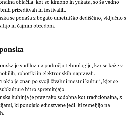
onalna oblačila, kot so kimono in yukata, so še vedno
bnih prireditvah in festivalih.
ska se ponaša z bogato umetniško dediščino, vključno s
afijo in čajnim obredom.
aponska
onska je vodilna na področju tehnologije, kar se kaže v
bilih, robotiki in elektronskih napravah.
Tokio je znan po svoji živahni mestni kulturi, kjer se
subkulture hitro spreminjajo.
nska kuhinja je prav tako sodobna kot tradicionalna, z
ijami, ki ponujajo edinstvene jedi, ki temeljijo na
h.