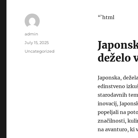
“`html
Author
admin
Japonsk
Posted
July 15, 2025
on
Categories
Uncategorized
deželo 
Japonska, dežela
edinstveno izkuš
starodavnih tem
inovacij, Japons
popeljali na poto
značilnosti, kul
na avanturo, ki 