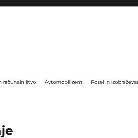
n računalništvo
Avtomobilizem
Posel in izobraževa
je