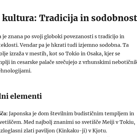
kultura: Tradicija in sodobnost
 je znana po svoji globoki povezanosti s tradicijo in
eklosti. Vendar pa je hkrati tudi izjemno sodobna. Ta
lje izraža v mestih, kot so Tokio in Osaka, kjer se
mplji in cesarske palače srečujejo z vrhunskimi nebotični
ehnologijami.
lni elementi
šča:
Japonska je dom številnim budističnim templjem in
vetiščem. Med najbolj znanimi so svetišče Meiji v Tokiu,
 zloglasni zlati paviljon (Kinkaku-ji) v Kjotu.