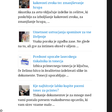
kakovosti zvoka ter zmanjševanje
hrupa
Akustika za avto vključuje izdelke in rešitve, ki
poskrbijo za izboljšanje kakovosti zvoka, za
zmanjšanje hrupa, …
Umetnost ustvarjanja spominov za vse
življenje
Vsaka poroka je zgodba zase. Ne glede
na to, ali gre za intimen obred v ožjem …
Prednost uporabe laserskega
tiskalnika in tonerja
Izbira primernega tonerja je ključna,
če želimo hitro in kvalitetno izdelovati slike in
dokumente. Tonerji uporabljajo …
Kje najhitreje lahko kupite poceni
toner za printer?
Tiskanje dokumentov je za mnoge med
vami postalo povsem vsakodnevno opravilo, ki
vam sicer vzame malo …
jo