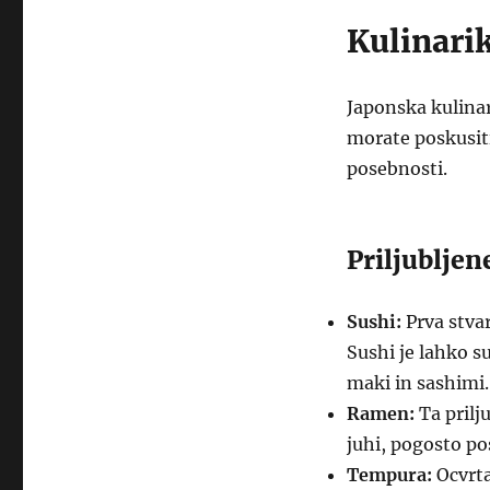
Kulinari
Japonska kulinar
morate poskusiti
posebnosti.
Priljubljene
Sushi:
Prva stvar
Sushi je lahko su
maki in sashimi.
Ramen:
Ta prilju
juhi, pogosto po
Tempura:
Ocvrta