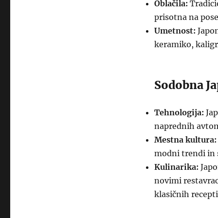
Oblačila:
Tradici
prisotna na pose
Umetnost:
Japon
keramiko, kaligr
Sodobna J
Tehnologija:
Jap
naprednih avtomo
Mestna kultura:
modni trendi in 
Kulinarika:
Japo
novimi restavrac
klasičnih recepti