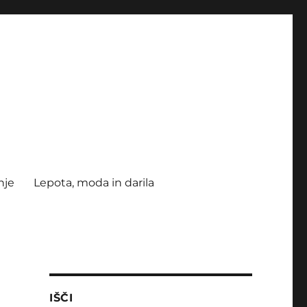
nje
Lepota, moda in darila
IŠČI