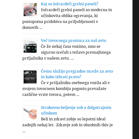
Kaj so infrardeči grelni paneli?
Infrardeči grelni paneli so moderna in
učinkovita oblika ogrevanja, ki
postopoma pridobiva na priljubljenosti v
domovih …
Več tovornega prostora za naš avto
Če že nekaj časa vozimo, smo se
sigurno srečali s težavo premajhnega
prtljažnika v našem avtu. …
Čemu služijo pregradne mreže za avto
in kako izbrati pravo?
Če v prtljažniku osebnega vozila ali v
svojem tovornem kombiju pogosto prevažate
različne vrste tovora, potem …
Strokovno beljenje zob z dolgotrajnim
učinkom
Beli in zdravi zobje so lepotni ideal
zadnjih nekaj let. Zdravje zob in obzobnih tkiv je
…