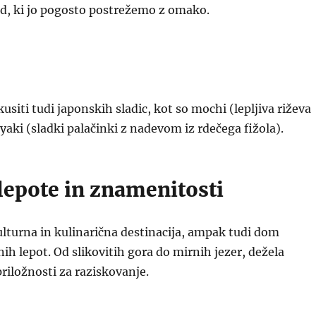
jed, ki jo pogosto postrežemo z omako.
usiti tudi japonskih sladic, kot so mochi (lepljiva riževa
ayaki (sladki palačinki z nadevom iz rdečega fižola).
lepote in znamenitosti
ulturna in kulinarična destinacija, ampak tudi dom
nih lepot. Od slikovitih gora do mirnih jezer, dežela
riložnosti za raziskovanje.