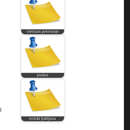
vietnam potovanje
jordan
i
vrticki ljubljana