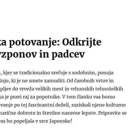
a potovanje: Odkrijte
vzponov in padcev
, kjer se tradicionalno srečuje s sodobnim, ponuja
njo, ki je ne smete zamuditi. Od čarobnih vrtov in
pljev do vrveža velikih mest in vrhunskih tehnoloških
ka je pravi raj za popotnike. V tem članku vas bomo
vanje po tej fascinantni deželi, raziskali njene kulturne
inarične dobrote in številne naravne lepote. Pripravite se
vas bo popeljala v srce Japonske!