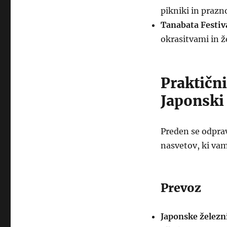
pikniki in prazn
Tanabata Festiva
okrasitvami in že
Praktični
Japonski
Preden se odprav
nasvetov, ki vam
Prevoz
Japonske železn